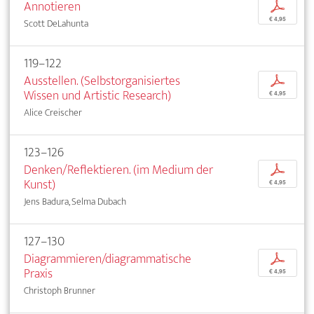
Annotieren
p
€ 4,95
Scott DeLahunta
119–122
Ausstellen. (Selbstorganisiertes
p
Wissen und Artistic Research)
€ 4,95
Alice Creischer
123–126
Denken/Reflektieren. (im Medium der
p
Kunst)
€ 4,95
Jens Badura, Selma Dubach
127–130
Diagrammieren/diagrammatische
p
Praxis
€ 4,95
Christoph Brunner