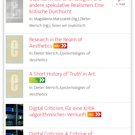
andere spekulative Realismen. Eine
€ 14,95
kritische Durchsicht
In: Magdalena Marszałek (Hg.), Dieter
Mersch (Hg.),
Seien wir realistisch
Research in the Realm of
Aesthetics
ABO
In: Dieter Mersch,
Epistemologies of
Aesthetics
A Short History of ‘Truth’ in Art
OPEN
ACCESS
In: Dieter Mersch,
Epistemologies of
Aesthetics
Digital Criticism. Für eine Kritik
›algorithmischer‹ Vernunft
ABO
Digital Criticism. A Critique of