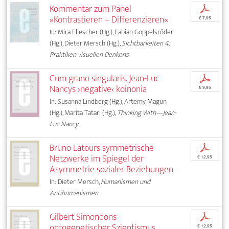
Kommentar zum Panel
p
»Kontrastieren – Differenzieren«
€ 7,95
In: Mira Fliescher (Hg.), Fabian Goppelsröder
(Hg.), Dieter Mersch (Hg.),
Sichtbarkeiten 4:
Praktiken visuellen Denkens
Cum grano singularis. Jean-Luc
p
Nancys ›negative‹ koinonia
€ 9,95
In: Susanna Lindberg (Hg.), Artemy Magun
(Hg.), Marita Tatari (Hg.),
Thinking With—Jean-
Luc Nancy
Bruno Latours symmetrische
p
Netzwerke im Spiegel der
€ 12,95
Asymmetrie sozialer Beziehungen
In: Dieter Mersch,
Humanismen und
Antihumanismen
Gilbert Simondons
p
ontogenetischer Szientismus
€ 12,95