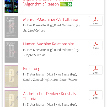
“Algorithmic” Reason
OPEN
ACCESS
Mensch-Maschinen-Verhältnisse
p
€ 9,95
In: Ines Kleesattel (Hg.), Ruedi Widmer (Hg.),
Scripted Culture
Human-Machine Relationships
p
€ 9,95
In: Ines Kleesattel (Hg.), Ruedi Widmer (Hg.),
Scripted Culture
Einleitung
p
€ 9,95
In: Dieter Mersch (Hg.), Sylvia Sasse (Hg.),
Sandro Zanetti (Hg.),
Ästhetische Theorie
Ästhetisches Denken: Kunst als
p
Theoria
€ 9,95
In: Dieter Mersch (Hg.), Sylvia Sasse (Hg.),