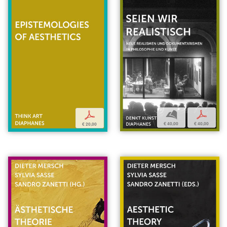
b
p
p
€ 40,00
€ 40,00
€ 20,00