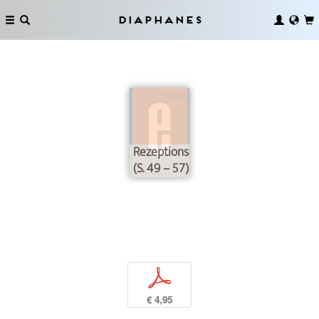
Diaphanes
Rezeptionsästhetik/Produktionsästhe
(S. 49 – 57)
p
€ 4,95