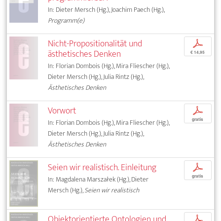
In: Dieter Mersch (Hg.), Joachim Paech (Hg.),
Programm(e)
Nicht-Propositionalität und
p
ästhetisches Denken
€ 14,95
In: Florian Dombois (Hg.), Mira Fliescher (Hg.),
Dieter Mersch (Hg.), Julia Rintz (Hg.),
Ästhetisches Denken
Vorwort
p
gratis
In: Florian Dombois (Hg.), Mira Fliescher (Hg.),
Dieter Mersch (Hg.), Julia Rintz (Hg.),
Ästhetisches Denken
Seien wir realistisch. Einleitung
p
gratis
In: Magdalena Marszałek (Hg.), Dieter
Mersch (Hg.),
Seien wir realistisch
Objektorientierte Ontologien und
p