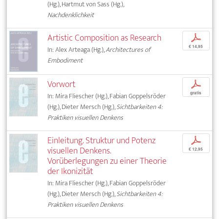
(Hg.), Hartmut von Sass (Hg.),
Nachdenklichkeit
Artistic Composition as Research
p
€ 14,95
In: Alex Arteaga (Hg.),
Architectures of
Embodiment
Vorwort
p
gratis
In: Mira Fliescher (Hg.), Fabian Goppelsröder
(Hg.), Dieter Mersch (Hg.),
Sichtbarkeiten 4:
Praktiken visuellen Denkens
Einleitung. Struktur und Potenz
p
visuellen Denkens.
€ 12,95
Vorüberlegungen zu einer Theorie
der Ikonizität
In: Mira Fliescher (Hg.), Fabian Goppelsröder
(Hg.), Dieter Mersch (Hg.),
Sichtbarkeiten 4:
Praktiken visuellen Denkens