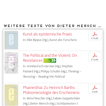
Weitere Texte von Dieter Mersch bei DIAPHANES
Kunst als epistemische Praxis
p
€ 14,95
In: Elke Bippus (Hg.),
Kunst des Forschens
The Political and the Violent: On
p
Resistances
OPEN
€ 14,95
ACCESS
In: Anneka Esch-van Kan (Hg.), Stephan
Packard (Hg.), Philipp Schulte (Hg.),
Thinking –
Resisting – Reading the Political
Phainesthai. Zu Heinrich Barths
p
Phänomenologie des Erscheinens
€ 9,95
In: Mira Fliescher (Hg.), Fabian Goppelsröder
(Hg.), Dieter Mersch (Hg.),
Sichtbarkeiten 1: