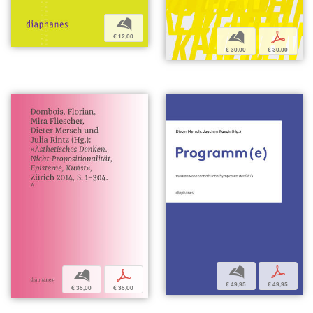
b
b
p
€ 12,00
€ 30,00
€ 30,00
b
p
b
p
€ 49,95
€ 49,95
€ 35,00
€ 35,00