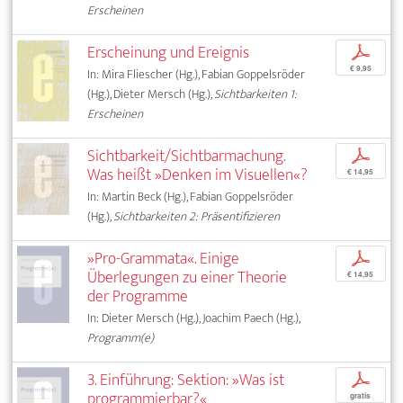
Erscheinen
Erscheinung und Ereignis
p
€ 9,95
In: Mira Fliescher (Hg.), Fabian Goppelsröder
(Hg.), Dieter Mersch (Hg.),
Sichtbarkeiten 1:
Erscheinen
Sichtbarkeit/Sichtbarmachung.
p
Was heißt »Denken im Visuellen«?
€ 14,95
In: Martin Beck (Hg.), Fabian Goppelsröder
(Hg.),
Sichtbarkeiten 2: Präsentifizieren
»Pro-Grammata«. Einige
p
Überlegungen zu einer Theorie
€ 14,95
der Programme
In: Dieter Mersch (Hg.), Joachim Paech (Hg.),
Programm(e)
3. Einführung: Sektion: »Was ist
p
programmierbar?«
gratis