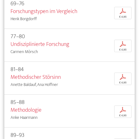
69–76
Forschungstypen im Vergleich
p
€ 4,95
Henk Borgdorff
77–80
Undisziplinierte Forschung
p
€ 4,95
Carmen Mörsch
81–84
Methodischer Störsinn
p
€ 4,95
Anette Baldauf, Ana Hoffner
85–88
Methodologie
p
€ 4,95
Anke Haarmann
89–93