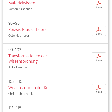
Materialwissen
p
€ 4,95
Roman Kirschner
95–98
Poiesis, Praxis, Theorie
p
€ 4,95
Otto Neumaier
99–103
Transformationen der
p
Wissensordnung
€ 4,95
Anke Haarmann
105–110
Wissensformen der Kunst
p
€ 4,95
Christoph Schenker
113–118