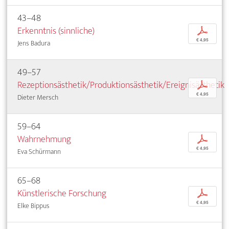
43–48
Erkenntnis (sinnliche)
p
€ 4,95
Jens Badura
49–57
Rezeptionsästhetik/Produktionsästhetik/Ereignisästhetik
p
€ 4,95
Dieter Mersch
59–64
Wahrnehmung
p
€ 4,95
Eva Schürmann
65–68
Künstlerische Forschung
p
€ 4,95
Elke Bippus