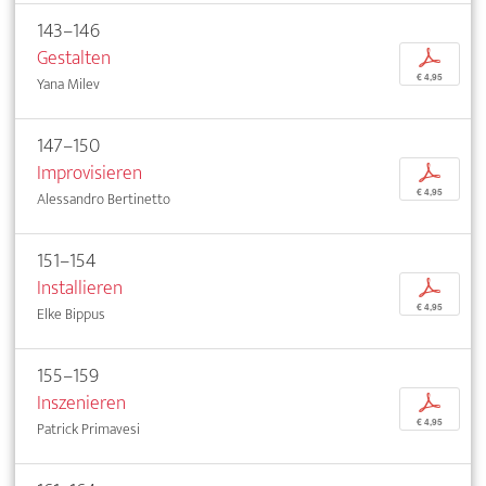
143–146
Gestalten
p
€ 4,95
Yana Milev
147–150
Improvisieren
p
€ 4,95
Alessandro Bertinetto
151–154
Installieren
p
€ 4,95
Elke Bippus
155–159
Inszenieren
p
€ 4,95
Patrick Primavesi