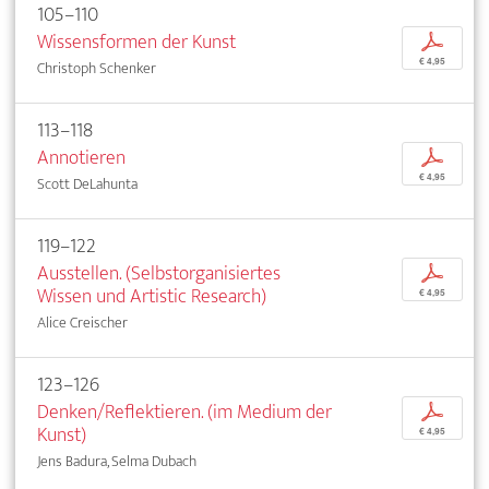
105–110
Wissensformen der Kunst
p
€ 4,95
Christoph Schenker
113–118
Annotieren
p
€ 4,95
Scott DeLahunta
119–122
Ausstellen. (Selbstorganisiertes
p
Wissen und Artistic Research)
€ 4,95
Alice Creischer
123–126
Denken/Reflektieren. (im Medium der
p
Kunst)
€ 4,95
Jens Badura, Selma Dubach