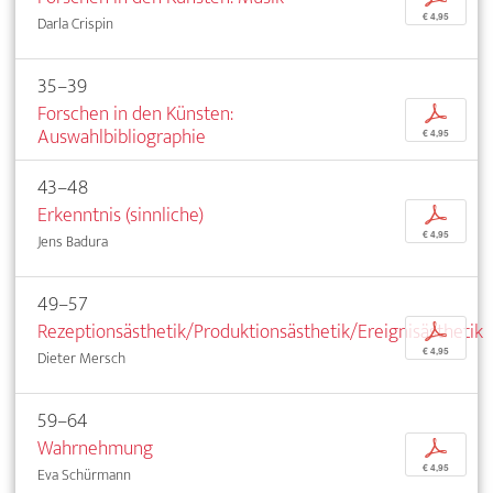
€ 4,95
Darla Crispin
35–39
Forschen in den Künsten:
p
Auswahlbibliographie
€ 4,95
43–48
Erkenntnis (sinnliche)
p
€ 4,95
Jens Badura
49–57
Rezeptionsästhetik/Produktionsästhetik/Ereignisästhetik
p
€ 4,95
Dieter Mersch
59–64
Wahrnehmung
p
€ 4,95
Eva Schürmann