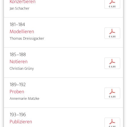
Konzertieren
p
€ 4,95
Jan Schacher
181–184
Modellieren
p
€ 4,95
Thomas Dreissigacker
185–188
Notieren
p
€ 4,95
Christian Grüny
189–192
Proben
p
€ 4,95
Annemarie Matzke
193–196
Publizieren
p
€ 4,95