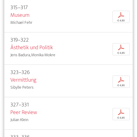
315–317
Museum
p
€ 4,95
Michael Fehr
319–322
Ästhetik und Politik
p
€ 4,95
Jens Badura, Monika Mokre
323–326
Vermittlung
p
€ 4,95
Sibylle Peters
327–331
Peer Review
p
€ 4,95
Julian Klein