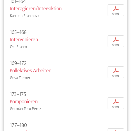
161–164
Interagieren/Inter-aktion
p
€ 4,95
Karmen Franinovic
165–168
Intervenieren
p
€ 4,95
Ole Frahm
169–172
Kollektives Arbeiten
p
€ 4,95
Gesa Ziemer
173–175
Komponieren
p
€ 4,95
Germán Toro Pérez
177–180