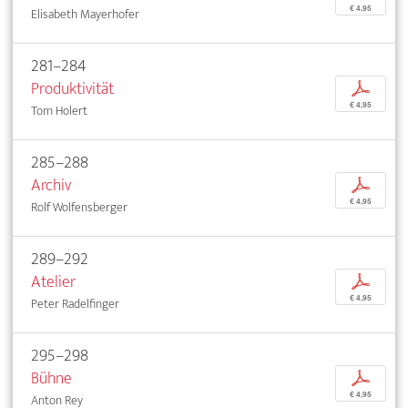
€ 4,95
Elisabeth Mayerhofer
281–284
Produktivität
p
€ 4,95
Tom Holert
285–288
Archiv
p
€ 4,95
Rolf Wolfensberger
289–292
Atelier
p
€ 4,95
Peter Radelfinger
295–298
Bühne
p
€ 4,95
Anton Rey