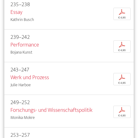
235–238
Essay
p
€ 4,95
Kathrin Busch
239–242
Performance
p
€ 4,95
Bojana Kunst
243–247
Werk und Prozess
p
€ 4,95
Julie Harboe
249–252
Forschungs- und Wissenschaftspolitik
p
€ 4,95
Monika Mokre
253–257