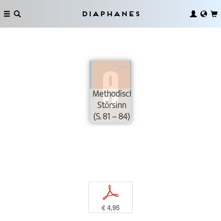
Diaphanes
Methodischer
Störsinn
(S. 81 – 84)
p
€ 4,95