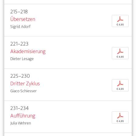
215–218
Übersetzen
p
€ 4,95
Sigrid Adorf
221–223
Akademisierung
p
€ 4,95
Dieter Lesage
225–230
Dritter Zyklus
p
€ 4,95
Giaco Schiesser
231–234
Aufführung
p
€ 4,95
Julia Wehren