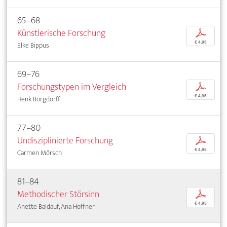
65–68
Künstlerische Forschung
p
€ 4,95
Elke Bippus
69–76
Forschungstypen im Vergleich
p
€ 4,95
Henk Borgdorff
77–80
Undisziplinierte Forschung
p
€ 4,95
Carmen Mörsch
81–84
Methodischer Störsinn
p
€ 4,95
Anette Baldauf, Ana Hoffner