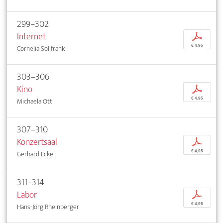
299–302
Internet
p
€ 4,95
Cornelia Sollfrank
303–306
Kino
p
€ 4,95
Michaela Ott
307–310
Konzertsaal
p
€ 4,95
Gerhard Eckel
311–314
Labor
p
€ 4,95
Hans-Jörg Rheinberger