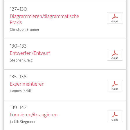
127–130
Diagrammieren/diagrammatische
p
Praxis
€ 4,95
Christoph Brunner
130–133
Entwerfen/Entwurf
p
€ 4,95
Stephen Craig
135–138
Experimentieren
p
€ 4,95
Hannes Rickli
139–142
Formieren/Arrangieren
p
€ 4,95
Judith Siegmund