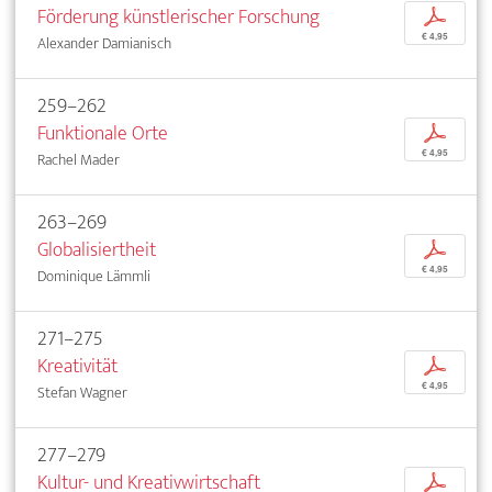
Förderung künstlerischer Forschung
p
€ 4,95
Alexander Damianisch
259–262
Funktionale Orte
p
€ 4,95
Rachel Mader
263–269
Globalisiertheit
p
€ 4,95
Dominique Lämmli
271–275
Kreativität
p
€ 4,95
Stefan Wagner
277–279
Kultur- und Kreativwirtschaft
p