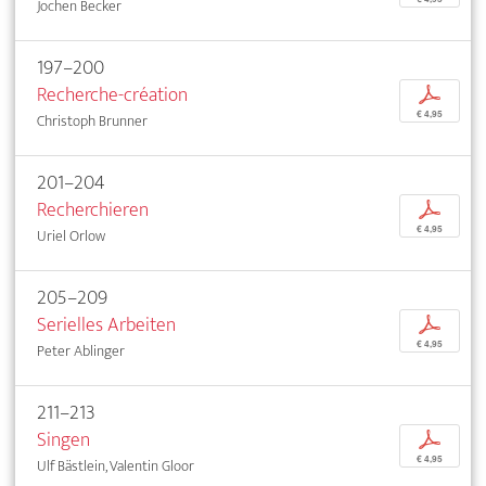
Jochen Becker
197–200
Recherche-création
p
€ 4,95
Christoph Brunner
201–204
Recherchieren
p
€ 4,95
Uriel Orlow
205–209
Serielles Arbeiten
p
€ 4,95
Peter Ablinger
211–213
Singen
p
€ 4,95
Ulf Bästlein, Valentin Gloor