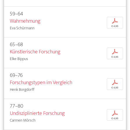
59–64
Wahrnehmung
p
€ 4,95
Eva Schürmann
65–68
Künstlerische Forschung
p
€ 4,95
Elke Bippus
69–76
Forschungstypen im Vergleich
p
€ 4,95
Henk Borgdorff
77–80
Undisziplinierte Forschung
p
€ 4,95
Carmen Mörsch