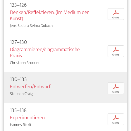
123–126
Denken/Reflektieren. (im Medium der
p
Kunst)
€ 4,95
Jens Badura, Selma Dubach
127–130
Diagrammieren/diagrammatische
p
Praxis
€ 4,95
Christoph Brunner
130–133
Entwerfen/Entwurf
p
€ 4,95
Stephen Craig
135–138
Experimentieren
p
€ 4,95
Hannes Rickli