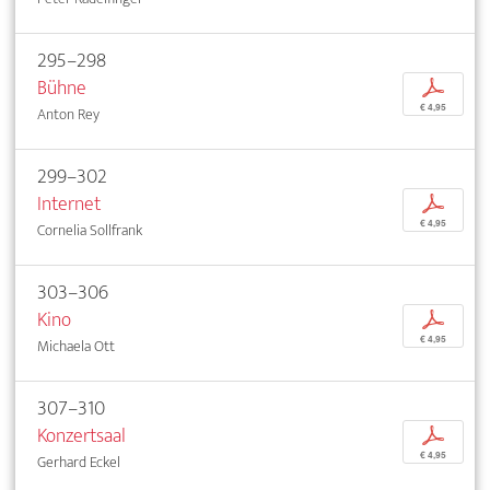
295–298
Bühne
p
€ 4,95
Anton Rey
299–302
Internet
p
€ 4,95
Cornelia Sollfrank
303–306
Kino
p
€ 4,95
Michaela Ott
307–310
Konzertsaal
p
€ 4,95
Gerhard Eckel