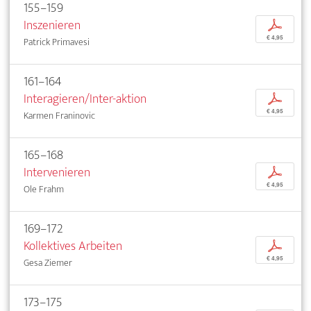
155–159
Inszenieren
p
€ 4,95
Patrick Primavesi
161–164
Interagieren/Inter-aktion
p
€ 4,95
Karmen Franinovic
165–168
Intervenieren
p
€ 4,95
Ole Frahm
169–172
Kollektives Arbeiten
p
€ 4,95
Gesa Ziemer
173–175