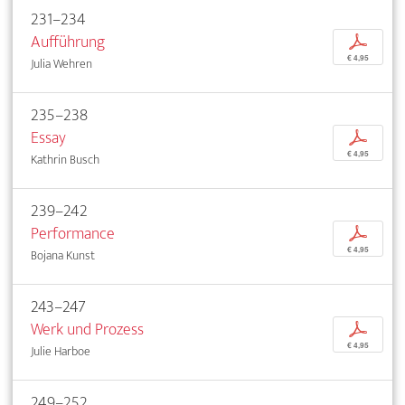
231–234
Aufführung
p
€ 4,95
Julia Wehren
235–238
Essay
p
€ 4,95
Kathrin Busch
239–242
Performance
p
€ 4,95
Bojana Kunst
243–247
Werk und Prozess
p
€ 4,95
Julie Harboe
249–252