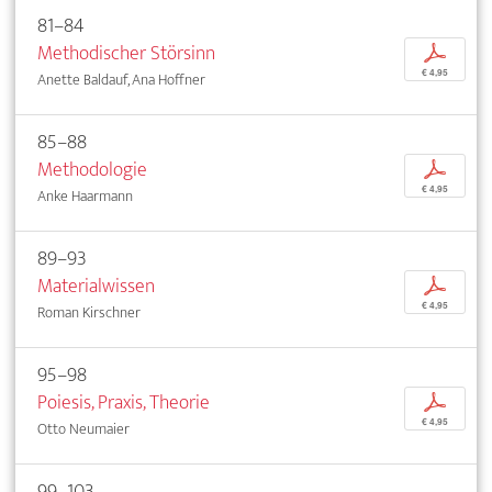
81–84
Methodischer Störsinn
p
€ 4,95
Anette Baldauf, Ana Hoffner
85–88
Methodologie
p
€ 4,95
Anke Haarmann
89–93
Materialwissen
p
€ 4,95
Roman Kirschner
95–98
Poiesis, Praxis, Theorie
p
€ 4,95
Otto Neumaier
99–103