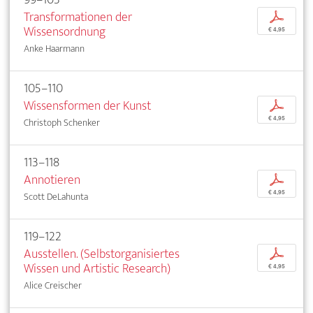
Transformationen der
p
Wissensordnung
€ 4,95
Anke Haarmann
105–110
Wissensformen der Kunst
p
€ 4,95
Christoph Schenker
113–118
Annotieren
p
€ 4,95
Scott DeLahunta
119–122
Ausstellen. (Selbstorganisiertes
p
Wissen und Artistic Research)
€ 4,95
Alice Creischer