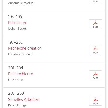
€ 4,95
Annemarie Matzke
193–196
Publizieren
p
€ 4,95
Jochen Becker
197–200
Recherche-création
p
€ 4,95
Christoph Brunner
201–204
Recherchieren
p
€ 4,95
Uriel Orlow
205–209
Serielles Arbeiten
p
€ 4,95
Peter Ablinger