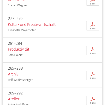
€ 4,95
Stefan Wagner
277–279
Kultur- und Kreativwirtschaft
p
€ 4,95
Elisabeth Mayerhofer
281–284
Produktivität
p
€ 4,95
Tom Holert
285–288
Archiv
p
€ 4,95
Rolf Wolfensberger
289–292
Atelier
p
€ 4,95
Peter Radelfinger