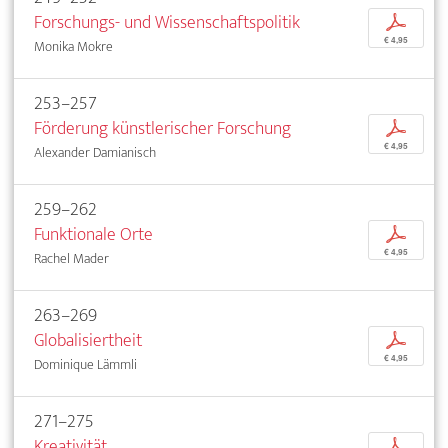
Forschungs- und Wissenschaftspolitik
p
€ 4,95
Monika Mokre
253–257
Förderung künstlerischer Forschung
p
€ 4,95
Alexander Damianisch
259–262
Funktionale Orte
p
€ 4,95
Rachel Mader
263–269
Globalisiertheit
p
€ 4,95
Dominique Lämmli
271–275
Kreativität
p