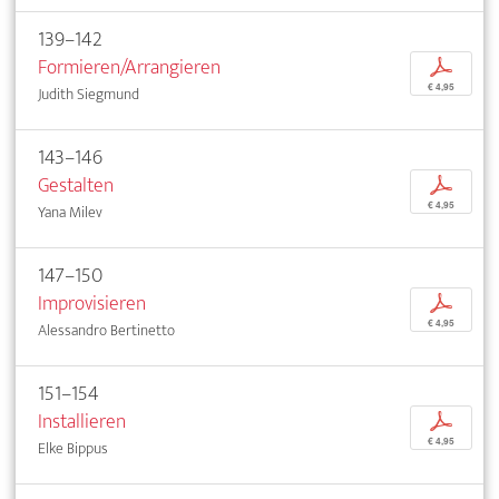
139–142
Formieren/Arrangieren
p
€ 4,95
Judith Siegmund
143–146
Gestalten
p
€ 4,95
Yana Milev
147–150
Improvisieren
p
€ 4,95
Alessandro Bertinetto
151–154
Installieren
p
€ 4,95
Elke Bippus