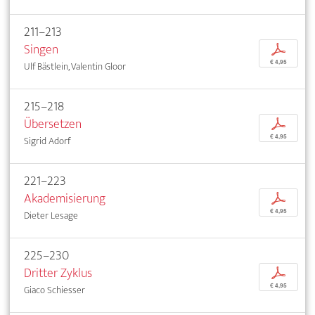
211–213
Singen
p
€ 4,95
Ulf Bästlein, Valentin Gloor
215–218
Übersetzen
p
€ 4,95
Sigrid Adorf
221–223
Akademisierung
p
€ 4,95
Dieter Lesage
225–230
Dritter Zyklus
p
€ 4,95
Giaco Schiesser