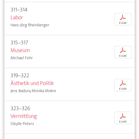
311–314
Labor
p
€ 4,95
Hans-Jörg Rheinberger
315–317
Museum
p
€ 4,95
Michael Fehr
319–322
Ästhetik und Politik
p
€ 4,95
Jens Badura, Monika Mokre
323–326
Vermittlung
p
€ 4,95
Sibylle Peters