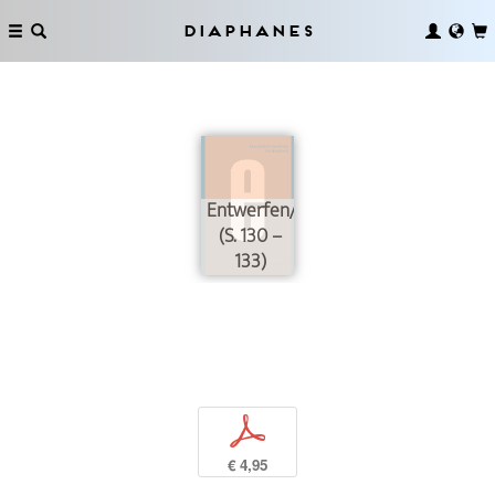
Diaphanes
Entwerfen/Entwurf
(S. 130 –
133)
p
€ 4,95