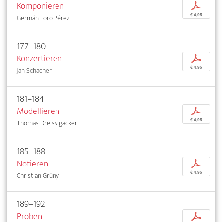
Komponieren
p
€ 4,95
Germán Toro Pérez
177–180
Konzertieren
p
€ 4,95
Jan Schacher
181–184
Modellieren
p
€ 4,95
Thomas Dreissigacker
185–188
Notieren
p
€ 4,95
Christian Grüny
189–192
Proben
p