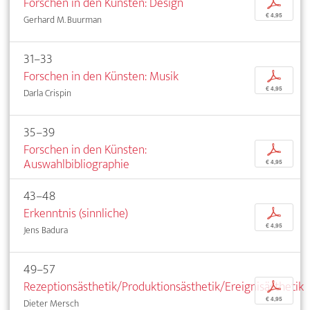
Forschen in den Künsten: Design
p
€ 4,95
Gerhard M. Buurman
31–33
Forschen in den Künsten: Musik
p
€ 4,95
Darla Crispin
35–39
Forschen in den Künsten:
p
Auswahlbibliographie
€ 4,95
43–48
Erkenntnis (sinnliche)
p
€ 4,95
Jens Badura
49–57
Rezeptionsästhetik/Produktionsästhetik/Ereignisästhetik
p
€ 4,95
Dieter Mersch