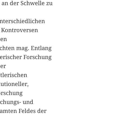
g an der Schwelle zu
unterschiedlichen
e Kontroversen
len
achten mag. Entlang
lerischer Forschung
der
tlerischen
utioneller,
Forschung
schungs- und
samten Feldes der