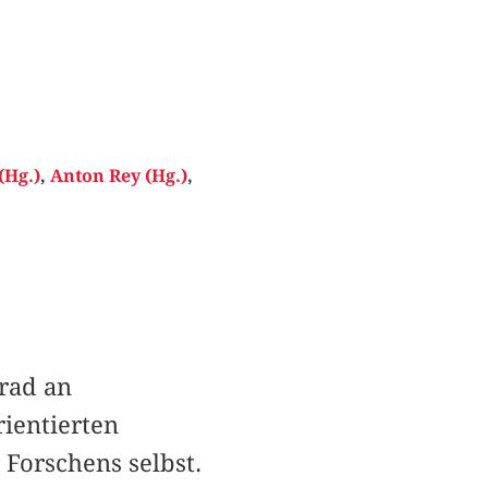
(Hg.)
,
Anton Rey (Hg.)
,
rad an
rientierten
 Forschens selbst.