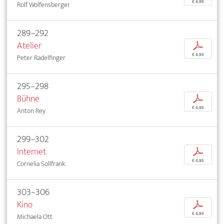
€ 4,95
Rolf Wolfensberger
289–292
Atelier
p
€ 4,95
Peter Radelfinger
295–298
Bühne
p
€ 4,95
Anton Rey
299–302
Internet
p
€ 4,95
Cornelia Sollfrank
303–306
Kino
p
€ 4,95
Michaela Ott