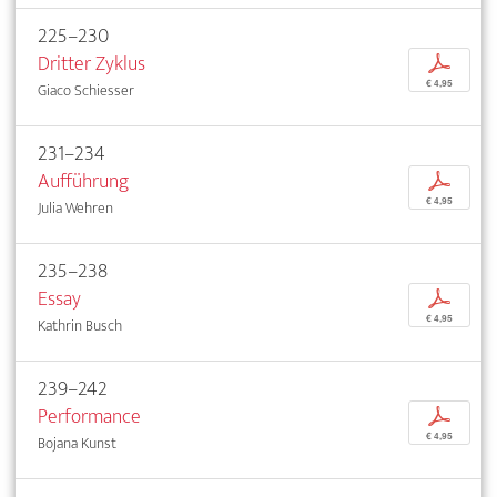
225–230
Dritter Zyklus
p
€ 4,95
Giaco Schiesser
231–234
Aufführung
p
€ 4,95
Julia Wehren
235–238
Essay
p
€ 4,95
Kathrin Busch
239–242
Performance
p
€ 4,95
Bojana Kunst