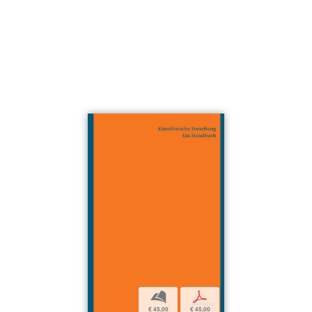
b
p
€ 45,00
€ 45,00