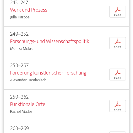
243–247
Werk und Prozess
p
€ 4,95
Julie Harboe
249–252
Forschungs- und Wissenschaftspolitik
p
€ 4,95
Monika Mokre
253–257
Förderung künstlerischer Forschung
p
€ 4,95
Alexander Damianisch
259–262
Funktionale Orte
p
€ 4,95
Rachel Mader
263–269