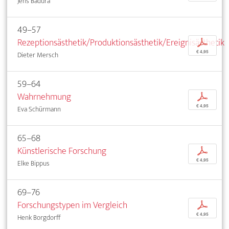
Jens Badura
49–57
Rezeptionsästhetik/Produktionsästhetik/Ereignisästhetik
p
€ 4,95
Dieter Mersch
59–64
Wahrnehmung
p
€ 4,95
Eva Schürmann
65–68
Künstlerische Forschung
p
€ 4,95
Elke Bippus
69–76
Forschungstypen im Vergleich
p
€ 4,95
Henk Borgdorff