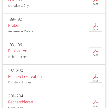
€ 4,95
Christian Grüny
189–192
Proben
p
€ 4,95
Annemarie Matzke
193–196
Publizieren
p
€ 4,95
Jochen Becker
197–200
Recherche-création
p
€ 4,95
Christoph Brunner
201–204
Recherchieren
p
€ 4,95
Uriel Orlow