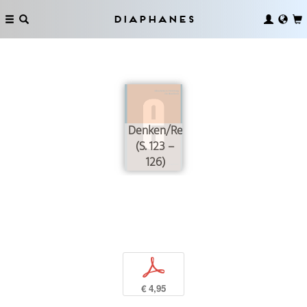
Diaphanes
Denken/Reflektieren
(S. 123 –
126)
p
€ 4,95