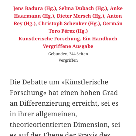
Jens Badura (Hg.)
,
Selma Dubach (Hg.)
,
Anke
Haarmann (Hg.)
,
Dieter Mersch (Hg.)
,
Anton
Rey (Hg.)
,
Christoph Schenker (Hg.)
,
Germán
Toro Pérez (Hg.)
Künstlerische Forschung. Ein Handbuch
Vergriffene Ausgabe
Gebunden, 344 Seiten
Vergriffen
Die Debatte um »Künstlerische
Forschung« hat einen hohen Grad
an Differenzierung erreicht, sei es
in ihrer allgemeinen,
theorieorientierten Dimension, sei
es auf der Ebene der Praxis des