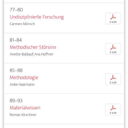
77–80
Undisziplinierte Forschung
p
€ 4,95
Carmen Mörsch
81–84
Methodischer Störsinn
p
€ 4,95
Anette Baldauf, Ana Hoffner
85–88
Methodologie
p
€ 4,95
Anke Haarmann
89–93
Materialwissen
p
€ 4,95
Roman Kirschner