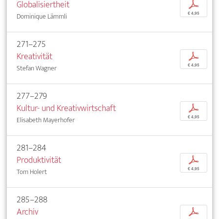
Globalisiertheit
p
€ 4,95
Dominique Lämmli
271–275
Kreativität
p
€ 4,95
Stefan Wagner
277–279
Kultur- und Kreativwirtschaft
p
€ 4,95
Elisabeth Mayerhofer
281–284
Produktivität
p
€ 4,95
Tom Holert
285–288
Archiv
p