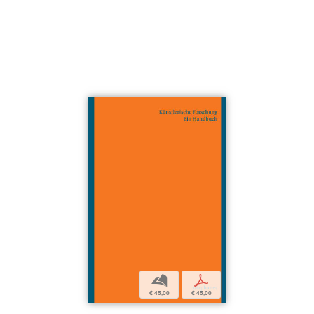
b
p
€ 45,00
€ 45,00