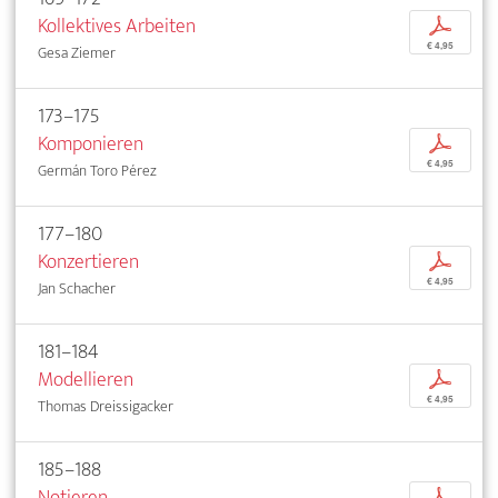
Kollektives Arbeiten
p
€ 4,95
Gesa Ziemer
173–175
Komponieren
p
€ 4,95
Germán Toro Pérez
177–180
Konzertieren
p
€ 4,95
Jan Schacher
181–184
Modellieren
p
€ 4,95
Thomas Dreissigacker
185–188
Notieren
p