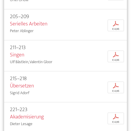
205–209
Serielles Arbeiten
p
€ 4,95
Peter Ablinger
211–213
Singen
p
€ 4,95
Ulf Bästlein, Valentin Gloor
215–218
Übersetzen
p
€ 4,95
Sigrid Adorf
221–223
Akademisierung
p
€ 4,95
Dieter Lesage