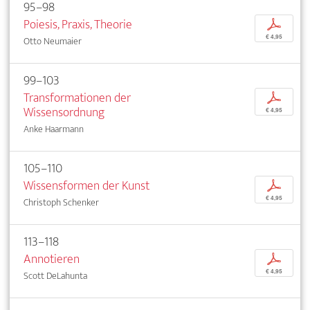
95–98
Poiesis, Praxis, Theorie
p
€ 4,95
Otto Neumaier
99–103
Transformationen der
p
Wissensordnung
€ 4,95
Anke Haarmann
105–110
Wissensformen der Kunst
p
€ 4,95
Christoph Schenker
113–118
Annotieren
p
€ 4,95
Scott DeLahunta