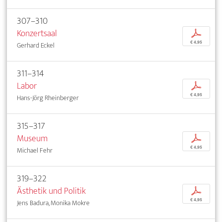
307–310
Konzertsaal
p
€ 4,95
Gerhard Eckel
311–314
Labor
p
€ 4,95
Hans-Jörg Rheinberger
315–317
Museum
p
€ 4,95
Michael Fehr
319–322
Ästhetik und Politik
p
€ 4,95
Jens Badura, Monika Mokre