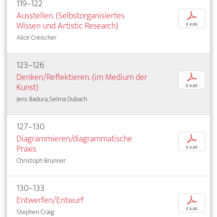
119–122
Ausstellen. (Selbstorganisiertes
p
Wissen und Artistic Research)
€ 4,95
Alice Creischer
123–126
Denken/Reflektieren. (im Medium der
p
Kunst)
€ 4,95
Jens Badura, Selma Dubach
127–130
Diagrammieren/diagrammatische
p
Praxis
€ 4,95
Christoph Brunner
130–133
Entwerfen/Entwurf
p
€ 4,95
Stephen Craig