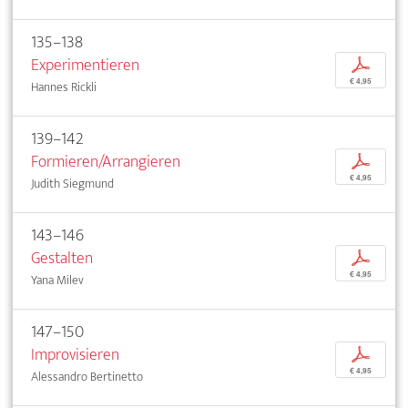
135–138
Experimentieren
p
€ 4,95
Hannes Rickli
139–142
Formieren/Arrangieren
p
€ 4,95
Judith Siegmund
143–146
Gestalten
p
€ 4,95
Yana Milev
147–150
Improvisieren
p
€ 4,95
Alessandro Bertinetto