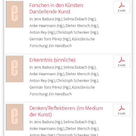
Forschen in den Künsten:
p
Darstellende Kunst
€ 4,95
In: Jens Badura (Hg.), Selma Dubach (Hg.),
Anke Haarmann (Hg.), Dieter Mersch (Hg.),
Anton Rey (Hg.), Christoph Schenker (Hg.),
Germán Toro Pérez (Hg.),
Künstlerische
Forschung. Ein Handbuch
Erkenntnis (sinnliche)
p
€ 4,95
In: Jens Badura (Hg.), Selma Dubach (Hg.),
Anke Haarmann (Hg.), Dieter Mersch (Hg.),
Anton Rey (Hg.), Christoph Schenker (Hg.),
Germán Toro Pérez (Hg.),
Künstlerische
Forschung. Ein Handbuch
Denken/Reflektieren. (im Medium
p
der Kunst)
€ 4,95
In: Jens Badura (Hg.), Selma Dubach (Hg.),
Anke Haarmann (Hg.), Dieter Mersch (Hg.),
Anton Rey (Hg.), Christoph Schenker (Hg.),