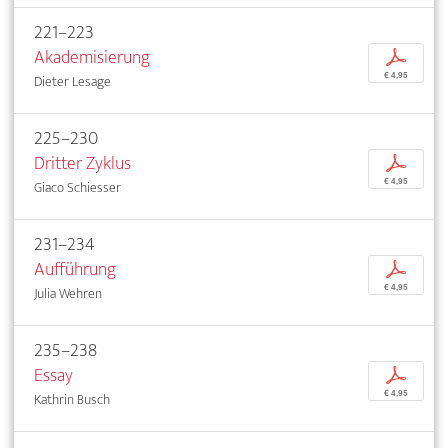
221–223
Akademisierung
p
€ 4,95
Dieter Lesage
225–230
Dritter Zyklus
p
€ 4,95
Giaco Schiesser
231–234
Aufführung
p
€ 4,95
Julia Wehren
235–238
Essay
p
€ 4,95
Kathrin Busch