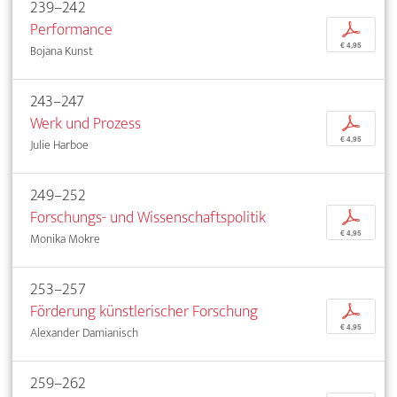
239–242
Performance
p
€ 4,95
Bojana Kunst
243–247
Werk und Prozess
p
€ 4,95
Julie Harboe
249–252
Forschungs- und Wissenschaftspolitik
p
€ 4,95
Monika Mokre
253–257
Förderung künstlerischer Forschung
p
€ 4,95
Alexander Damianisch
259–262