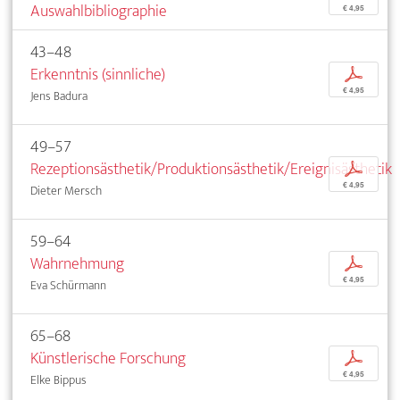
Auswahlbibliographie
€ 4,95
43–48
Erkenntnis (sinnliche)
p
€ 4,95
Jens Badura
49–57
Rezeptionsästhetik/Produktionsästhetik/Ereignisästhetik
p
€ 4,95
Dieter Mersch
59–64
Wahrnehmung
p
€ 4,95
Eva Schürmann
65–68
Künstlerische Forschung
p
€ 4,95
Elke Bippus