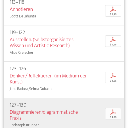
113–118
Annotieren
p
€ 4,95
Scott DeLahunta
119–122
Ausstellen. (Selbstorganisiertes
p
Wissen und Artistic Research)
€ 4,95
Alice Creischer
123–126
Denken/Reflektieren. (im Medium der
p
Kunst)
€ 4,95
Jens Badura, Selma Dubach
127–130
Diagrammieren/diagrammatische
p
Praxis
€ 4,95
Christoph Brunner