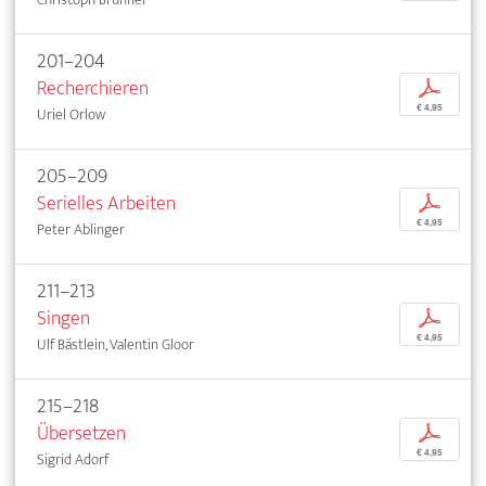
201–204
Recherchieren
p
€ 4,95
Uriel Orlow
205–209
Serielles Arbeiten
p
€ 4,95
Peter Ablinger
211–213
Singen
p
€ 4,95
Ulf Bästlein, Valentin Gloor
215–218
Übersetzen
p
€ 4,95
Sigrid Adorf