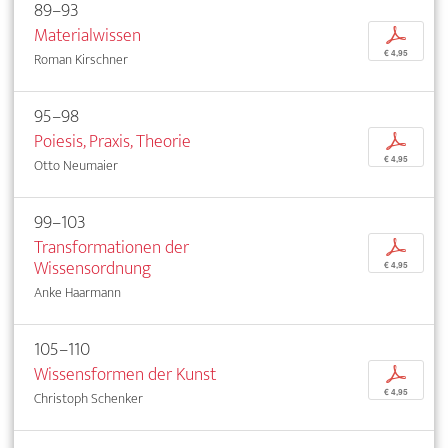
89–93
Materialwissen
p
€ 4,95
Roman Kirschner
95–98
Poiesis, Praxis, Theorie
p
€ 4,95
Otto Neumaier
99–103
Transformationen der
p
Wissensordnung
€ 4,95
Anke Haarmann
105–110
Wissensformen der Kunst
p
€ 4,95
Christoph Schenker