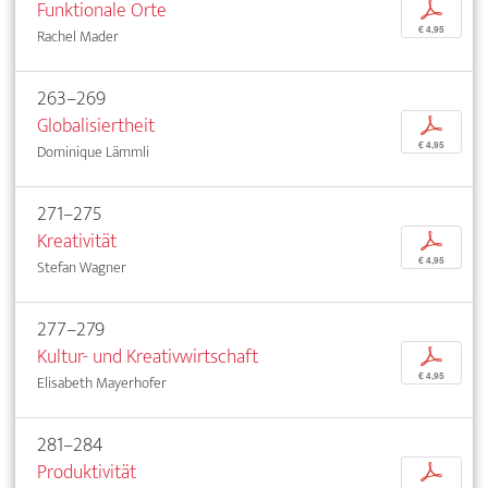
Funktionale Orte
p
€ 4,95
Rachel Mader
263–269
Globalisiertheit
p
€ 4,95
Dominique Lämmli
271–275
Kreativität
p
€ 4,95
Stefan Wagner
277–279
Kultur- und Kreativwirtschaft
p
€ 4,95
Elisabeth Mayerhofer
281–284
Produktivität
p