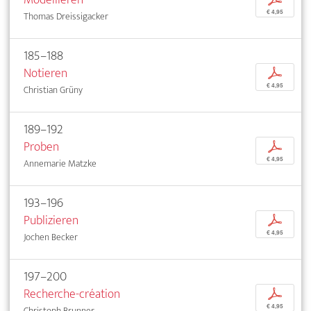
€ 4,95
Thomas Dreissigacker
185–188
Notieren
p
€ 4,95
Christian Grüny
189–192
Proben
p
€ 4,95
Annemarie Matzke
193–196
Publizieren
p
€ 4,95
Jochen Becker
197–200
Recherche-création
p
€ 4,95
Christoph Brunner