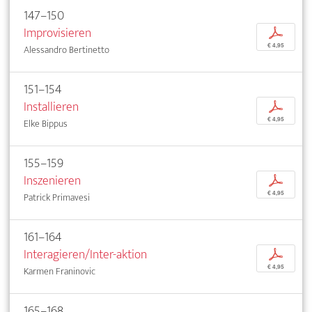
147–150
Improvisieren
p
€ 4,95
Alessandro Bertinetto
151–154
Installieren
p
€ 4,95
Elke Bippus
155–159
Inszenieren
p
€ 4,95
Patrick Primavesi
161–164
Interagieren/Inter-aktion
p
€ 4,95
Karmen Franinovic
165–168