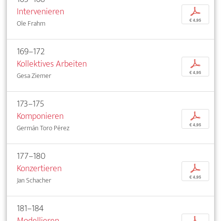
Intervenieren
p
€ 4,95
Ole Frahm
169–172
Kollektives Arbeiten
p
€ 4,95
Gesa Ziemer
173–175
Komponieren
p
€ 4,95
Germán Toro Pérez
177–180
Konzertieren
p
€ 4,95
Jan Schacher
181–184
Modellieren
p