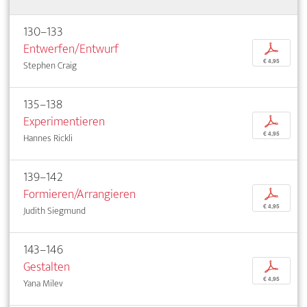
130–133
Entwerfen/Entwurf
p
€ 4,95
Stephen Craig
135–138
Experimentieren
p
€ 4,95
Hannes Rickli
139–142
Formieren/Arrangieren
p
€ 4,95
Judith Siegmund
143–146
Gestalten
p
€ 4,95
Yana Milev