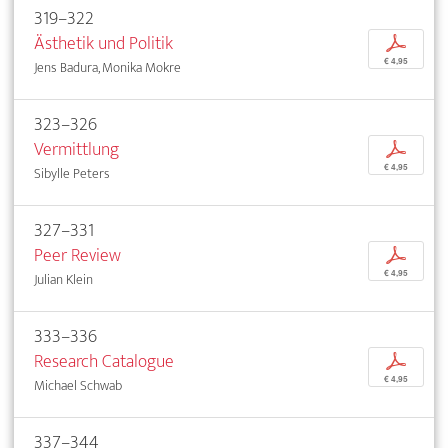
319–322
Ästhetik und Politik
p
€ 4,95
Jens Badura, Monika Mokre
323–326
Vermittlung
p
€ 4,95
Sibylle Peters
327–331
Peer Review
p
€ 4,95
Julian Klein
333–336
Research Catalogue
p
€ 4,95
Michael Schwab
337–344