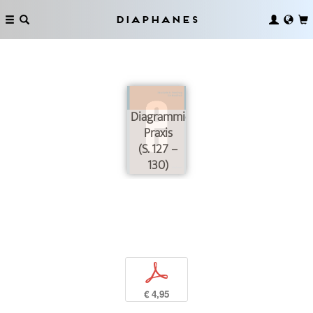
Diaphanes
Diagrammieren/diagrammatische
Praxis
(S. 127 –
130)
p
€ 4,95