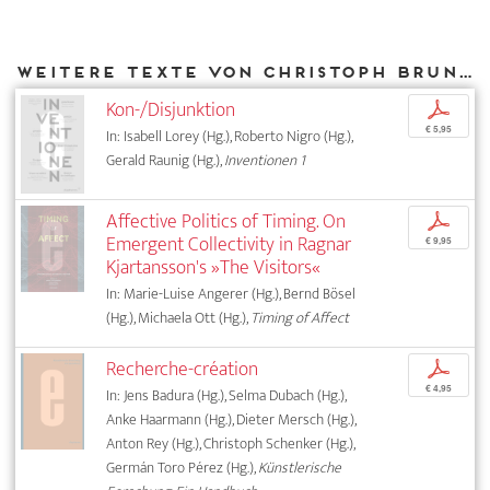
Weitere Texte von Christoph Brunner bei DIAPHANES
Kon-/Disjunktion
p
€ 5,95
In: Isabell Lorey (Hg.), Roberto Nigro (Hg.),
Gerald Raunig (Hg.),
Inventionen 1
Affective Politics of Timing. On
p
Emergent Collectivity in Ragnar
€ 9,95
Kjartansson's »The Visitors«
In: Marie-Luise Angerer (Hg.), Bernd Bösel
(Hg.), Michaela Ott (Hg.),
Timing of Affect
Recherche-création
p
€ 4,95
In: Jens Badura (Hg.), Selma Dubach (Hg.),
Anke Haarmann (Hg.), Dieter Mersch (Hg.),
Anton Rey (Hg.), Christoph Schenker (Hg.),
Germán Toro Pérez (Hg.),
Künstlerische