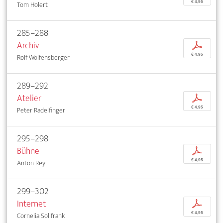
€ 4,95
Tom Holert
285–288
Archiv
p
€ 4,95
Rolf Wolfensberger
289–292
Atelier
p
€ 4,95
Peter Radelfinger
295–298
Bühne
p
€ 4,95
Anton Rey
299–302
Internet
p
€ 4,95
Cornelia Sollfrank