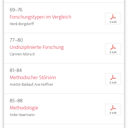
69–76
Forschungstypen im Vergleich
p
€ 4,95
Henk Borgdorff
77–80
Undisziplinierte Forschung
p
€ 4,95
Carmen Mörsch
81–84
Methodischer Störsinn
p
€ 4,95
Anette Baldauf, Ana Hoffner
85–88
Methodologie
p
€ 4,95
Anke Haarmann