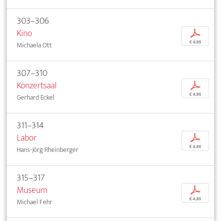
303–306
Kino
p
€ 4,95
Michaela Ott
307–310
Konzertsaal
p
€ 4,95
Gerhard Eckel
311–314
Labor
p
€ 4,95
Hans-Jörg Rheinberger
315–317
Museum
p
€ 4,95
Michael Fehr