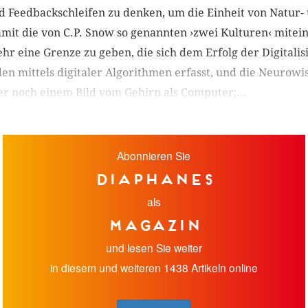
nd Feedbackschleifen zu denken, um die Einheit von Natur-
mit die von C.P. Snow so genannten ›zwei Kulturen‹ mitei
hr eine Grenze zu geben, die sich dem Erfolg der Digitali
en mittels digitaler Algorithmen erfasst, und die Neurowi
er noch einem Bild vom Gehirn als Computer;...
Abonnieren Sie
diaphanes
als
Magazin
und lesen Sie weiter
in diesem und weiteren 1438 Artikeln online