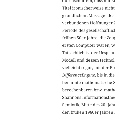
durchschütteln, dass mit 
Titel ironischerweise nicht
gründlichen ›Massage‹ des
verbundenen Hoffnungen? W
Periode des gesellschaftli
frühen 50er Jahre, die Ze
ersten Computer waren, w
Tatsächlich ist der Ursprun
Modell und dessen technol
vielleicht sogar, mit der 
DifferenceEngine
, bis in d
benannte mathematische Sc
berechenbaren bzw. mathe
Shannons Informationsthe
Semiotik, Mitte des 20. Ja
den frühen 1960er Jahren 