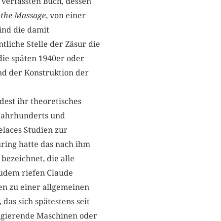
verfassten Buch, dessen
 the Massage
, von einer
ind die damit
liche Stelle der Zäsur die
die späten 1940er oder
d der Konstruktion der
dest ihr theoretisches
 Jahrhunderts und
elaces Studien zur
uring hatte das nach ihm
ezeichnet, die alle
udem riefen Claude
n zu einer allgemeinen
das sich spätestens seit
rigierende Maschinen oder