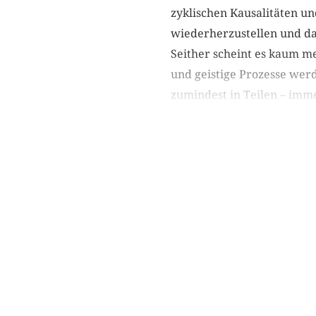
zyklischen Kausalitäten u
wiederherzustellen und da
Seither scheint es kaum me
und geistige Prozesse werd
zumindest in Teilen – imm