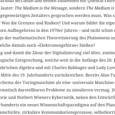
Marshall McLuhan und dessen zusammen mit Quentin Fiore 
 lautet:
The Medium is the Message
, sondern
The Medium is
 gegenwärtigen Zeitalters gesprochen werden muss. Was s
as die Grenzen und Risiken? Und warum bildet die eigent
chen Aufbegehrens in den 1970er Jahren – und nicht schon 
uge der mathematischen Theoretisierung des Phänomens un
elche damals noch »Elektronengehirne« hießen?
g und damit die Zäsur der Digitalisierung viel älter, zumin
ogische Entsprechung, welche weit in die Anfänge des 20.
Boole’schen Algebra und mit Charles Babbages und Lady Lov
ie Mitte des 19. Jahrhunderts zurückreichen. Bereits Alan T
hema der Turingmaschine als eine ›universale Maschine‹ b
matisch darstellbaren Probleme zu simulieren vermag. Z
orie und Norbert Wieners Kybernetik, neben den Entwürfe
hrhunderts ein neues Wissenschaftsparadigma auf den Plan, 
anschickte, zirkuläre Kommunikationsprozesse, selbstkor