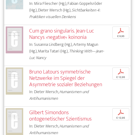
In: Mira Fliescher (Hg.), Fabian Goppelsröder
(Hg.), Dieter Mersch (Hg.),
Sichtbarkeiten 4:
Praktiken visuellen Denkens
Cum grano singularis. Jean-Luc
p
Nancys ›negative‹ koinonia
€ 9,95
In: Susanna Lindberg (Hg.), Artemy Magun
(Hg.), Marita Tatari (Hg.),
Thinking With—Jean-
Luc Nancy
Bruno Latours symmetrische
p
Netzwerke im Spiegel der
€ 12,95
Asymmetrie sozialer Beziehungen
In: Dieter Mersch,
Humanismen und
Antihumanismen
Gilbert Simondons
p
ontogenetischer Szientismus
€ 12,95
In: Dieter Mersch,
Humanismen und
Antihumanismen