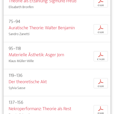
Theorie als Erzählung: Sigmund Freud
p
€ 9,95
Elisabeth Bronfen
75–94
Auratische Theorie: Walter Benjamin
p
€ 9,95
Sandro Zanetti
95–118
Materielle Ästhetik: Asger Jorn
p
€ 14,95
Klaus Müller-Wille
119–136
Der theoretische Akt
p
€ 9,95
Sylvia Sasse
137–156
Nekroperformanz: Theorie als Rest
p
€ 9,95