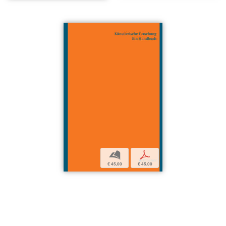
b
p
€ 45,00
€ 45,00