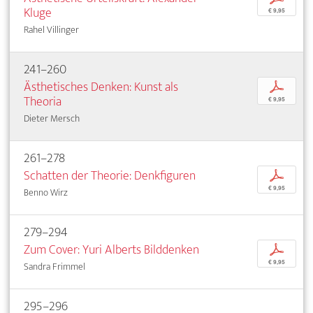
Kluge
€ 9,95
Rahel Villinger
241–260
Ästhetisches Denken: Kunst als
p
Theoria
€ 9,95
Dieter Mersch
261–278
Schatten der Theorie: Denkfiguren
p
€ 9,95
Benno Wirz
279–294
Zum Cover: Yuri Alberts Bilddenken
p
€ 9,95
Sandra Frimmel
295–296