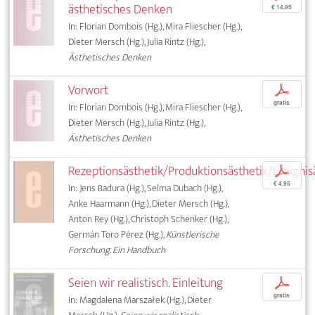
ästhetisches Denken
€ 14,95
In: Florian Dombois (Hg.), Mira Fliescher (Hg.),
Dieter Mersch (Hg.), Julia Rintz (Hg.),
Ästhetisches Denken
Vorwort
p
gratis
In: Florian Dombois (Hg.), Mira Fliescher (Hg.),
Dieter Mersch (Hg.), Julia Rintz (Hg.),
Ästhetisches Denken
Rezeptionsästhetik/Produktionsästhetik/Ereignis
p
€ 4,95
In: Jens Badura (Hg.), Selma Dubach (Hg.),
Anke Haarmann (Hg.), Dieter Mersch (Hg.),
Anton Rey (Hg.), Christoph Schenker (Hg.),
Germán Toro Pérez (Hg.),
Künstlerische
Forschung. Ein Handbuch
Seien wir realistisch. Einleitung
p
gratis
In: Magdalena Marszałek (Hg.), Dieter