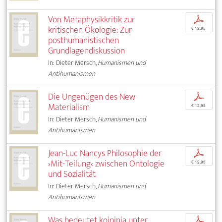
Von Metaphysikkritik zur
p
kritischen Ökologie: Zur
€ 12,95
posthumanistischen
Grundlagendiskussion
In: Dieter Mersch,
Humanismen und
Antihumanismen
Die Ungenügen des New
p
Materialism
€ 12,95
In: Dieter Mersch,
Humanismen und
Antihumanismen
Jean-Luc Nancys Philosophie der
p
›Mit-Teilung‹ zwischen Ontologie
€ 12,95
und Sozialität
In: Dieter Mersch,
Humanismen und
Antihumanismen
Was bedeutet koininia unter
p