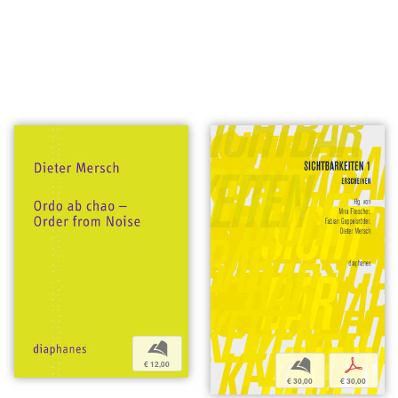
b
b
p
€ 12,00
€ 30,00
€ 30,00