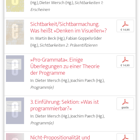
(Hg.), Dieter Mersch (Hg.),
Sichtbarkeiten 1:
Erscheinen
Sichtbarkeit/Sichtbarmachung.
p
Was heißt »Denken im Visuellen«?
€ 14,95
In: Martin Beck (Hg.), Fabian Goppelsröder
(Hg.),
Sichtbarkeiten 2: Präsentifizieren
»Pro-Grammata«. Einige
p
Überlegungen zu einer Theorie
€ 14,95
der Programme
In: Dieter Mersch (Hg.), Joachim Paech (Hg.),
Programm(e)
3. Einführung: Sektion: »Was ist
p
programmierbar?«
gratis
In: Dieter Mersch (Hg.), Joachim Paech (Hg.),
Programm(e)
Nicht-Propositionalität und
p