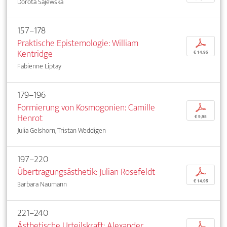
Dorota Sajewska
157–178
Praktische Epistemologie: William
p
Kentridge
€ 14,95
Fabienne Liptay
179–196
Formierung von Kosmogonien: Camille
p
Henrot
€ 9,95
Julia Gelshorn, Tristan Weddigen
197–220
Übertragungsästhetik: Julian Rosefeldt
p
€ 14,95
Barbara Naumann
221–240
Ästhetische Urteilskraft: Alexander
p