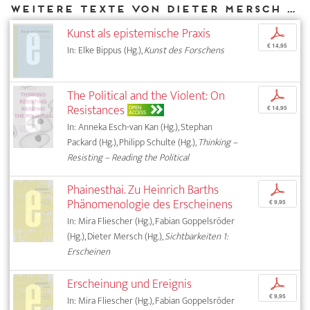
Weitere Texte von Dieter Mersch bei DIAPHANES
Kunst als epistemische Praxis
p
€ 14,95
In: Elke Bippus (Hg.),
Kunst des Forschens
The Political and the Violent: On
p
Resistances
OPEN
€ 14,95
ACCESS
In: Anneka Esch-van Kan (Hg.), Stephan
Packard (Hg.), Philipp Schulte (Hg.),
Thinking –
Resisting – Reading the Political
Phainesthai. Zu Heinrich Barths
p
Phänomenologie des Erscheinens
€ 9,95
In: Mira Fliescher (Hg.), Fabian Goppelsröder
(Hg.), Dieter Mersch (Hg.),
Sichtbarkeiten 1:
Erscheinen
Erscheinung und Ereignis
p
€ 9,95
In: Mira Fliescher (Hg.), Fabian Goppelsröder