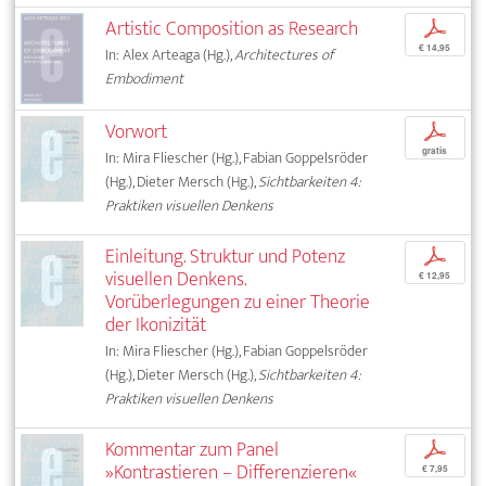
Artistic Composition as Research
p
€ 14,95
In: Alex Arteaga (Hg.),
Architectures of
Embodiment
Vorwort
p
gratis
In: Mira Fliescher (Hg.), Fabian Goppelsröder
(Hg.), Dieter Mersch (Hg.),
Sichtbarkeiten 4:
Praktiken visuellen Denkens
Einleitung. Struktur und Potenz
p
visuellen Denkens.
€ 12,95
Vorüberlegungen zu einer Theorie
der Ikonizität
In: Mira Fliescher (Hg.), Fabian Goppelsröder
(Hg.), Dieter Mersch (Hg.),
Sichtbarkeiten 4:
Praktiken visuellen Denkens
Kommentar zum Panel
p
»Kontrastieren – Differenzieren«
€ 7,95