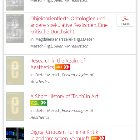
Mersch (Hg.),
Seien wir realistisch
Objektorientierte Ontologien und
p
andere spekulative Realismen. Eine
€ 14,95
kritische Durchsicht
In: Magdalena Marszałek (Hg.), Dieter
Mersch (Hg.),
Seien wir realistisch
Research in the Realm of
Aesthetics
ABO
In: Dieter Mersch,
Epistemologies of
Aesthetics
A Short History of ‘Truth’ in Art
OPEN
ACCESS
In: Dieter Mersch,
Epistemologies of
Aesthetics
Digital Criticism. Für eine Kritik
›algorithmischer‹ Vernunft
ABO