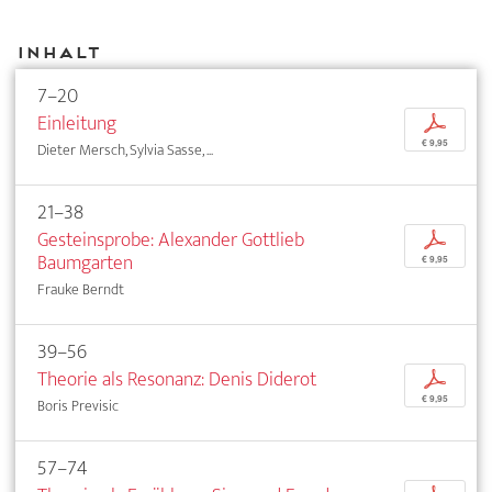
Inhalt
7–20
Einleitung
p
€ 9,95
Dieter Mersch, Sylvia Sasse, ...
21–38
Gesteinsprobe: Alexander Gottlieb
p
Baumgarten
€ 9,95
Frauke Berndt
39–56
Theorie als Resonanz: Denis Diderot
p
€ 9,95
Boris Previsic
57–74