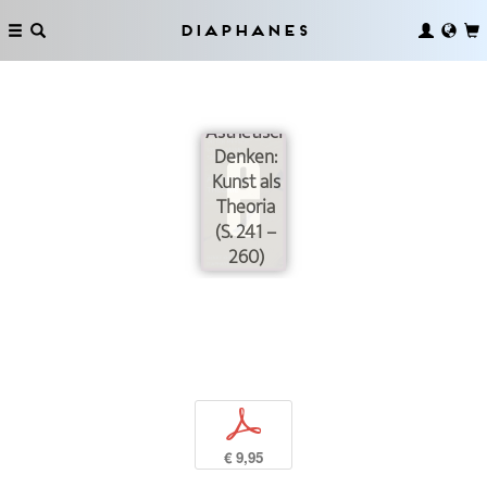
Diaphanes
Ästhetisches
Denken:
Kunst als
Theoria
(S. 241 –
260)
p
€ 9,95