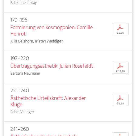
Fabienne Liptay
179–196
Formierung von Kosmogonien: Camille
p
Henrot
€ 9,95
Julia Gelshorn, Tristan Weddigen
197–220
Übertragungsästhetik: Julian Rosefeldt
p
€ 14,95
Barbara Naumann
221–240
Ästhetische Urteilskraft: Alexander
p
Kluge
€ 9,95
Rahel Villinger
241–260