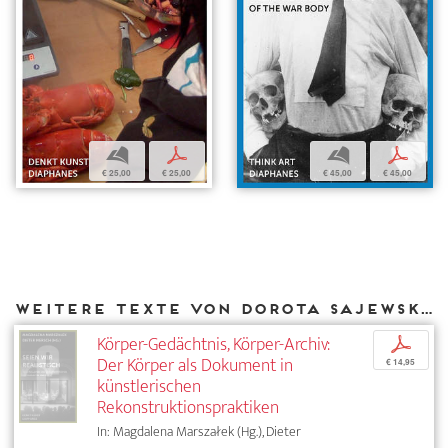
b
p
b
p
€ 25,00
€ 25,00
€ 45,00
€ 45,00
Weitere Texte von Dorota Sajewska bei DIAPHANES
Körper-Gedächtnis, Körper-Archiv:
p
Der Körper als Dokument in
€ 14,95
künstlerischen
Rekonstruktionspraktiken
In: Magdalena Marszałek (Hg.), Dieter