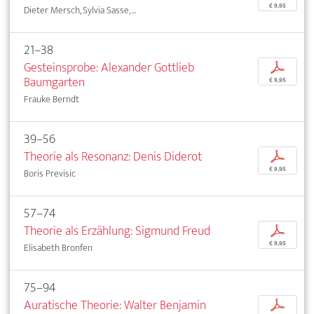
€ 9,95
Dieter Mersch, Sylvia Sasse, ...
21–38
Gesteinsprobe: Alexander Gottlieb
p
Baumgarten
€ 9,95
Frauke Berndt
39–56
Theorie als Resonanz: Denis Diderot
p
€ 9,95
Boris Previsic
57–74
Theorie als Erzählung: Sigmund Freud
p
€ 9,95
Elisabeth Bronfen
75–94
Auratische Theorie: Walter Benjamin
p