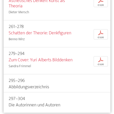
Ästhetisches Denken: Kunst als
p
Theoria
€ 9,95
Dieter Mersch
261–278
Schatten der Theorie: Denkfiguren
p
€ 9,95
Benno Wirz
279–294
Zum Cover: Yuri Alberts Bilddenken
p
€ 9,95
Sandra Frimmel
295–296
Abbildungsverzeichnis
297–304
Die Autorinnen und Autoren