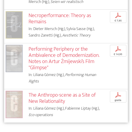
Mersch (Hg.),
Seien wir realistisch
Necroperformance: Theory as
p
Remains
€ 7,95
In: Dieter Mersch (Hg.), Sylvia Sasse (Hg.),
Sandro Zanetti (Hg.),
Aesthetic Theory
Performing Periphery or the
p
Ambivalence of Demodernization.
€ 14,95
Notes on Artur Żmijewski’s Film
"Glimpse"
In: Liliana Gómez (Hg.),
Performing Human
Rights
The Anthropo-scene as a Site of
p
New Relationality
gratis
In: Liliana Gómez (Hg.), Fabienne Liptay (Hg.),
Eco-operations