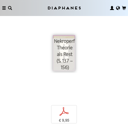
Diaphanes
Nekroperformanz:
Theorie
als Rest
(S. 137 –
156)
p
€ 9,95