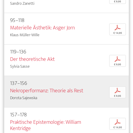
€ 9,95
Sandro Zanetti
95–118
Materielle Ästhetik: Asger Jorn
p
€ 14,95
Klaus Müller-Wille
119–136
Der theoretische Akt
p
€ 9,95
Sylvia Sasse
137–156
Nekroperformanz: Theorie als Rest
p
€ 9,95
Dorota Sajewska
157–178
Praktische Epistemologie: William
p
Kentridge
€ 14,95