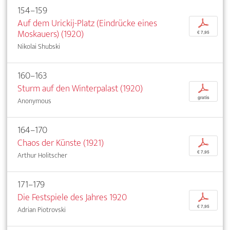
154–159
Auf dem Urickij-Platz (Eindrücke eines
p
Moskauers) (1920)
€ 7,95
Nikolai Shubski
160–163
Sturm auf den Winterpalast (1920)
p
gratis
Anonymous
164–170
Chaos der Künste (1921)
p
€ 7,95
Arthur Holitscher
171–179
Die Festspiele des Jahres 1920
p
€ 7,95
Adrian Piotrovski