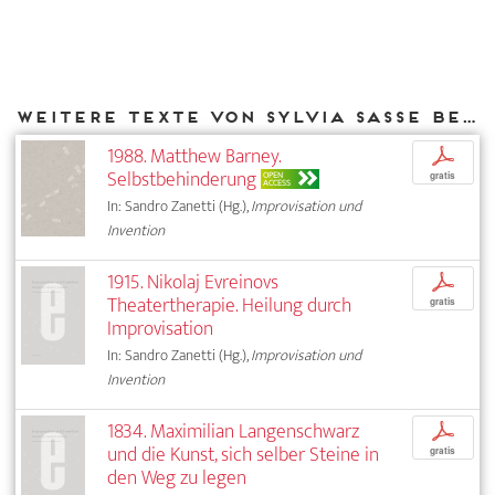
Weitere Texte von Sylvia Sasse bei DIAPHANES
1988. Matthew Barney.
p
Selbstbehinderung
OPEN
gratis
ACCESS
In: Sandro Zanetti (Hg.),
Improvisation und
Invention
1915. Nikolaj Evreinovs
p
Theatertherapie. Heilung durch
gratis
Improvisation
In: Sandro Zanetti (Hg.),
Improvisation und
Invention
1834. Maximilian Langenschwarz
p
und die Kunst, sich selber Steine in
gratis
den Weg zu legen