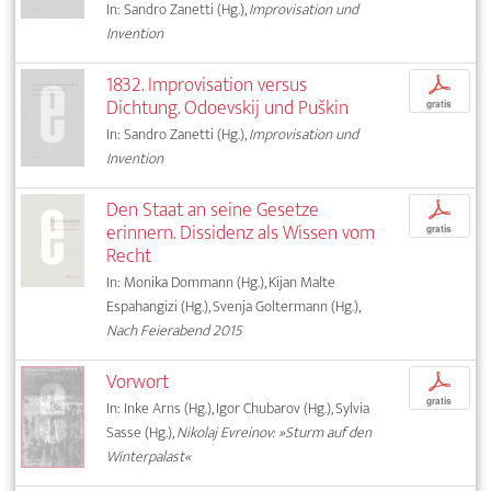
In: Sandro Zanetti (Hg.),
Improvisation und
Invention
1832. Improvisation versus
p
Dichtung. Odoevskij und Puškin
gratis
In: Sandro Zanetti (Hg.),
Improvisation und
Invention
Den Staat an seine Gesetze
p
erinnern. Dissidenz als Wissen vom
gratis
Recht
In: Monika Dommann (Hg.), Kijan Malte
Espahangizi (Hg.), Svenja Goltermann (Hg.),
Nach Feierabend 2015
Vorwort
p
gratis
In: Inke Arns (Hg.), Igor Chubarov (Hg.), Sylvia
Sasse (Hg.),
Nikolaj Evreinov: »Sturm auf den
Winterpalast«