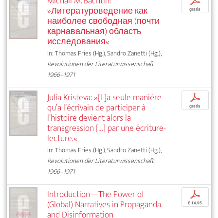
Michail M. Bachtin:
p
»Литературоведение как
gratis
наиболее свободная (почти
карнавальная) область
исследования«
In: Thomas Fries (Hg.), Sandro Zanetti (Hg.),
Revolutionen der Literaturwissenschaft
1966–1971
Julia Kristeva: »[L]a seule manière
p
qu’a l’écrivain de participer à
gratis
l’histoire devient alors la
transgression […] par une écriture-
lecture.«
In: Thomas Fries (Hg.), Sandro Zanetti (Hg.),
Revolutionen der Literaturwissenschaft
1966–1971
Introduction—The Power of
p
(Global) Narratives in Propaganda
€ 14,95
and Disinformation