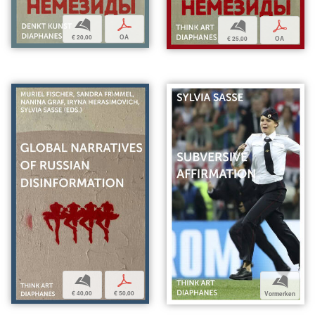
b
p
b
p
€ 20,00
OA
€ 25,00
OA
b
p
b
€ 40,00
€ 50,00
Vormerken