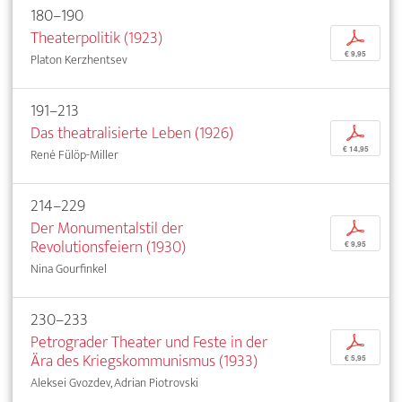
180–190
Theaterpolitik (1923)
p
€ 9,95
Platon Kerzhentsev
191–213
Das theatralisierte Leben (1926)
p
€ 14,95
René Fülöp-Miller
214–229
Der Monumentalstil der
p
Revolutionsfeiern (1930)
€ 9,95
Nina Gourfinkel
230–233
Petrograder Theater und Feste in der
p
Ära des Kriegskommunismus (1933)
€ 5,95
Aleksei Gvozdev, Adrian Piotrovski