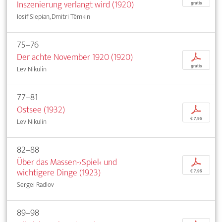
Inszenierung verlangt wird (1920)
gratis
Iosif Slepian, Dmitri Tëmkin
75–76
Der achte November 1920 (1920)
p
gratis
Lev Nikulin
77–81
Ostsee (1932)
p
€ 7,95
Lev Nikulin
82–88
Über das Massen-›Spiel‹ und
p
wichtigere Dinge (1923)
€ 7,95
Sergei Radlov
89–98