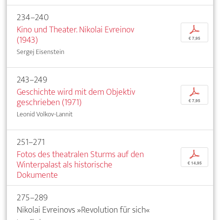
234–240
Kino und Theater. Nikolai Evreinov
p
(1943)
€ 7,95
Sergej Eisenstein
243–249
Geschichte wird mit dem Objektiv
p
geschrieben (1971)
€ 7,95
Leonid Volkov-Lannit
251–271
Fotos des theatralen Sturms auf den
p
Winterpalast als historische
€ 14,95
Dokumente
275–289
Nikolai Evreinovs »Revolution für sich«