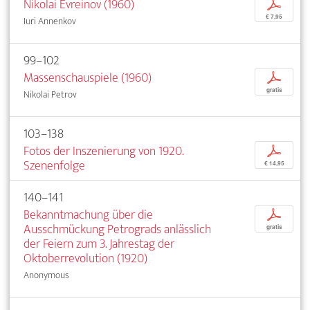
Nikolai Evreinov (1960)
p
€ 7,95
Iuri Annenkov
99–102
Massenschauspiele (1960)
p
gratis
Nikolai Petrov
103–138
Fotos der Inszenierung von 1920.
p
Szenenfolge
€ 14,95
140–141
Bekanntmachung über die
p
Ausschmückung Petrograds anlässlich
gratis
der Feiern zum 3. Jahrestag der
Oktoberrevolution (1920)
Anonymous