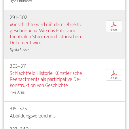
Igor Chubarov
291–302
»Geschichte wird mit dem Objektiv
p
geschrieben«. Wie das Foto vom
€ 9,95
theatralen Sturm zum historischen
Dokument wird
Sylvia Sasse
303–311
Schlachtfeld Historie. Künstlerische
p
Reenactments als partizipative De-
€ 7,95
Konstruktion von Geschichte
Inke Arns
315–325
Abbildungsverzeichnis