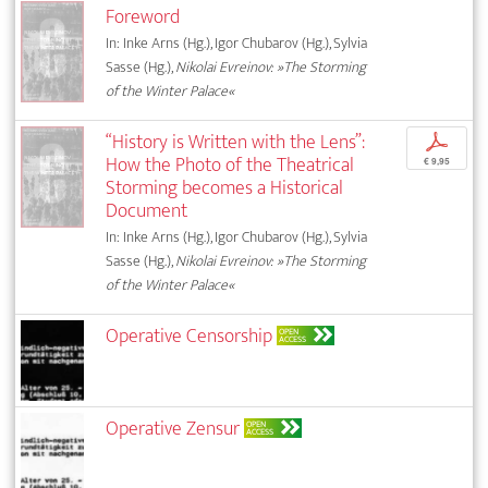
Foreword
In: Inke Arns (Hg.), Igor Chubarov (Hg.), Sylvia
Sasse (Hg.),
Nikolai Evreinov: »The Storming
of the Winter Palace«
“History is Written with the Lens”:
p
How the Photo of the Theatrical
€ 9,95
Storming becomes a Historical
Document
In: Inke Arns (Hg.), Igor Chubarov (Hg.), Sylvia
Sasse (Hg.),
Nikolai Evreinov: »The Storming
of the Winter Palace«
Operative Censorship
OPEN
ACCESS
Operative Zensur
OPEN
ACCESS