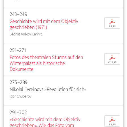
243–249
Geschichte wird mit dem Objektiv
p
geschrieben (1971)
€ 7,95
Leonid Volkov-Lannit
251–271
Fotos des theatralen Sturms auf den
p
Winterpalast als historische
€ 14,95
Dokumente
275–289
Nikolai Evreinovs »Revolution für sich«
Igor Chubarov
291–302
»Geschichte wird mit dem Objektiv
p
geschrieben«. Wie das Foto vom
€ 9,95