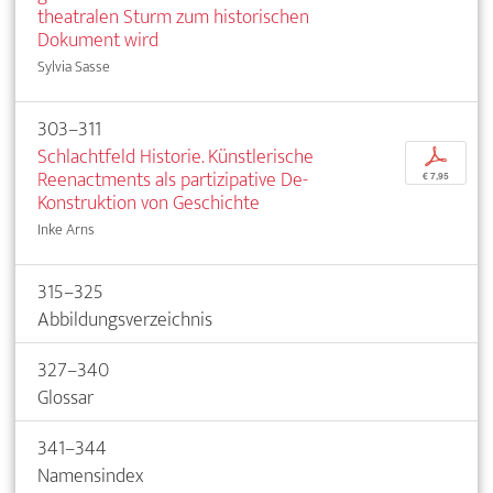
theatralen Sturm zum historischen
Dokument wird
Sylvia Sasse
303–311
Schlachtfeld Historie. Künstlerische
p
Reenactments als partizipative De-
€ 7,95
Konstruktion von Geschichte
Inke Arns
315–325
Abbildungsverzeichnis
327–340
Glossar
341–344
Namensindex