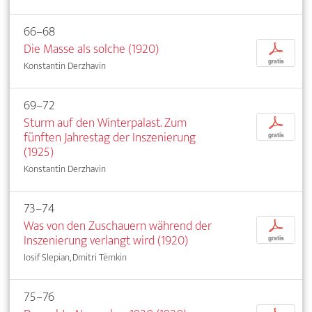
66–68
Die Masse als solche (1920)
p
gratis
Konstantin Derzhavin
69–72
Sturm auf den Winterpalast. Zum
p
fünften Jahrestag der Inszenierung
gratis
(1925)
Konstantin Derzhavin
73–74
Was von den Zuschauern während der
p
Inszenierung verlangt wird (1920)
gratis
Iosif Slepian, Dmitri Tëmkin
75–76