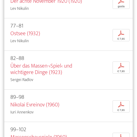
Der achte November 1920 (1920)
p
gratis
Lev Nikulin
77–81
Ostsee (1932)
p
€ 7,95
Lev Nikulin
82–88
Über das Massen-›Spiel‹ und
p
wichtigere Dinge (1923)
€ 7,95
Sergei Radlov
89–98
Nikolai Evreinov (1960)
p
€ 7,95
Iuri Annenkov
99–102