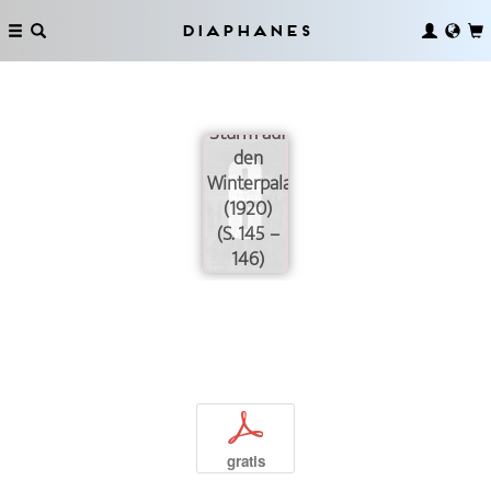
Diaphanes
Die
Inszenierung
Sturm auf
den
Winterpalast
(1920)
(S. 145 –
146)
p
gratis