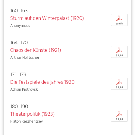
160–163
Sturm auf den Winterpalast (1920)
p
gratis
Anonymous
164–170
Chaos der Künste (1921)
p
€ 7,95
Arthur Holitscher
171–179
Die Festspiele des Jahres 1920
p
€ 7,95
Adrian Piotrovski
180–190
Theaterpolitik (1923)
p
€ 9,95
Platon Kerzhentsev