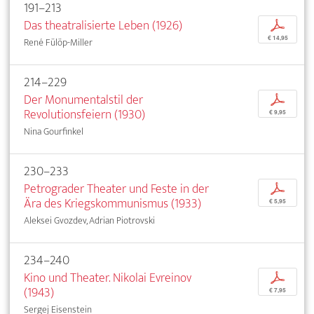
191–213
Das theatralisierte Leben (1926)
p
€ 14,95
René Fülöp-Miller
214–229
Der Monumentalstil der
p
Revolutionsfeiern (1930)
€ 9,95
Nina Gourfinkel
230–233
Petrograder Theater und Feste in der
p
Ära des Kriegskommunismus (1933)
€ 5,95
Aleksei Gvozdev, Adrian Piotrovski
234–240
Kino und Theater. Nikolai Evreinov
p
(1943)
€ 7,95
Sergej Eisenstein