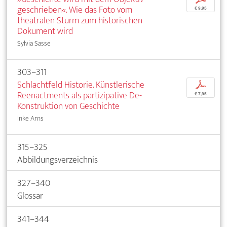
geschrieben«. Wie das Foto vom
€ 9,95
theatralen Sturm zum historischen
Dokument wird
Sylvia Sasse
303–311
Schlachtfeld Historie. Künstlerische
p
Reenactments als partizipative De-
€ 7,95
Konstruktion von Geschichte
Inke Arns
315–325
Abbildungsverzeichnis
327–340
Glossar
341–344