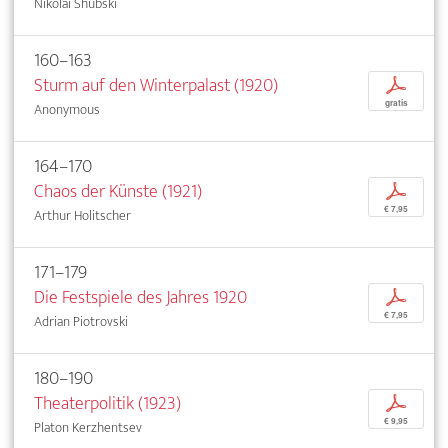
Nikolai Shubski
160–163
Sturm auf den Winterpalast (1920)
p
gratis
Anonymous
164–170
Chaos der Künste (1921)
p
€ 7,95
Arthur Holitscher
171–179
Die Festspiele des Jahres 1920
p
€ 7,95
Adrian Piotrovski
180–190
Theaterpolitik (1923)
p
€ 9,95
Platon Kerzhentsev