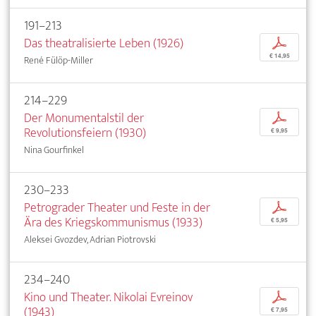
191–213
Das theatralisierte Leben (1926)
p
€ 14,95
René Fülöp-Miller
214–229
Der Monumentalstil der
p
Revolutionsfeiern (1930)
€ 9,95
Nina Gourfinkel
230–233
Petrograder Theater und Feste in der
p
Ära des Kriegskommunismus (1933)
€ 5,95
Aleksei Gvozdev, Adrian Piotrovski
234–240
Kino und Theater. Nikolai Evreinov
p
(1943)
€ 7,95