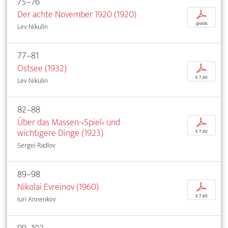
75–76
Der achte November 1920 (1920)
p
gratis
Lev Nikulin
77–81
Ostsee (1932)
p
€ 7,95
Lev Nikulin
82–88
Über das Massen-›Spiel‹ und
p
wichtigere Dinge (1923)
€ 7,95
Sergei Radlov
89–98
Nikolai Evreinov (1960)
p
€ 7,95
Iuri Annenkov