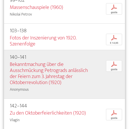
99–102
Massenschauspiele (1960)
p
gratis
Nikolai Petrov
103–138
Fotos der Inszenierung von 1920.
p
Szenenfolge
€ 14,95
140–141
Bekanntmachung über die
p
Ausschmückung Petrograds anlässlich
gratis
der Feiern zum 3. Jahrestag der
Oktoberrevolution (1920)
Anonymous
142–144
Zu den Oktoberfeierlichkeiten (1920)
p
gratis
Vlagin