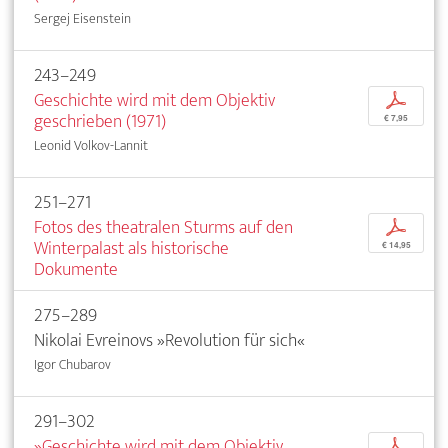
Sergej Eisenstein
243–249
Geschichte wird mit dem Objektiv
p
geschrieben (1971)
€ 7,95
Leonid Volkov-Lannit
251–271
Fotos des theatralen Sturms auf den
p
Winterpalast als historische
€ 14,95
Dokumente
275–289
Nikolai Evreinovs »Revolution für sich«
Igor Chubarov
291–302
»Geschichte wird mit dem Objektiv
p