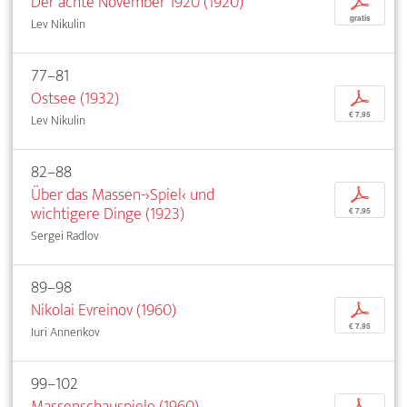
Der achte November 1920 (1920)
p
gratis
Lev Nikulin
77–81
Ostsee (1932)
p
€ 7,95
Lev Nikulin
82–88
Über das Massen-›Spiel‹ und
p
wichtigere Dinge (1923)
€ 7,95
Sergei Radlov
89–98
Nikolai Evreinov (1960)
p
€ 7,95
Iuri Annenkov
99–102
Massenschauspiele (1960)
p