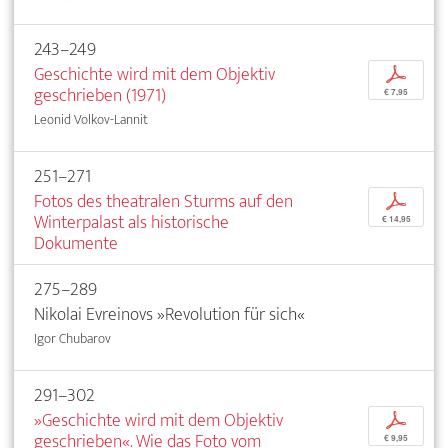
243–249
Geschichte wird mit dem Objektiv
p
geschrieben (1971)
€ 7,95
Leonid Volkov-Lannit
251–271
Fotos des theatralen Sturms auf den
p
Winterpalast als historische
€ 14,95
Dokumente
275–289
Nikolai Evreinovs »Revolution für sich«
Igor Chubarov
291–302
»Geschichte wird mit dem Objektiv
p
geschrieben«. Wie das Foto vom
€ 9,95