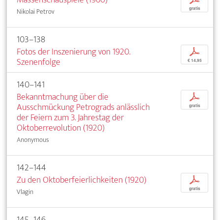
gratis
Nikolai Petrov
103–138
Fotos der Inszenierung von 1920.
p
Szenenfolge
€ 14,95
140–141
Bekanntmachung über die
p
Ausschmückung Petrograds anlässlich
gratis
der Feiern zum 3. Jahrestag der
Oktoberrevolution (1920)
Anonymous
142–144
Zu den Oktoberfeierlichkeiten (1920)
p
gratis
Vlagin
145–146