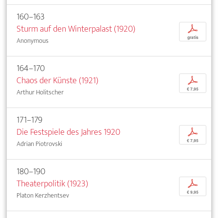
160–163
Sturm auf den Winterpalast (1920)
p
gratis
Anonymous
164–170
Chaos der Künste (1921)
p
€ 7,95
Arthur Holitscher
171–179
Die Festspiele des Jahres 1920
p
€ 7,95
Adrian Piotrovski
180–190
Theaterpolitik (1923)
p
€ 9,95
Platon Kerzhentsev