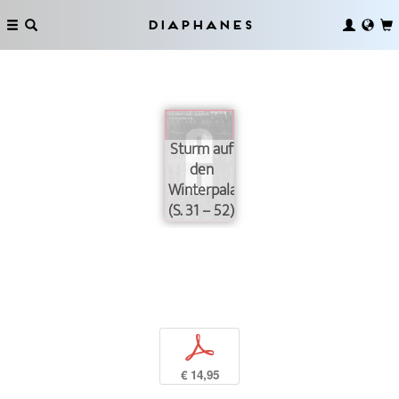
Diaphanes
Sturm auf
den
Winterpalast
(S. 31 – 52)
p
€ 14,95