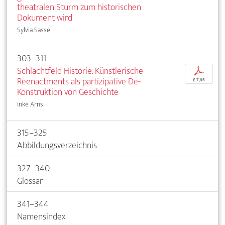
theatralen Sturm zum historischen
Dokument wird
Sylvia Sasse
303–311
Schlachtfeld Historie. Künstlerische
p
Reenactments als partizipative De-
€ 7,95
Konstruktion von Geschichte
Inke Arns
315–325
Abbildungsverzeichnis
327–340
Glossar
341–344
Namensindex