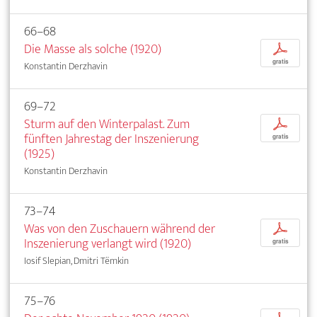
66–68
Die Masse als solche (1920)
p
gratis
Konstantin Derzhavin
69–72
Sturm auf den Winterpalast. Zum
p
fünften Jahrestag der Inszenierung
gratis
(1925)
Konstantin Derzhavin
73–74
Was von den Zuschauern während der
p
Inszenierung verlangt wird (1920)
gratis
Iosif Slepian, Dmitri Tëmkin
75–76