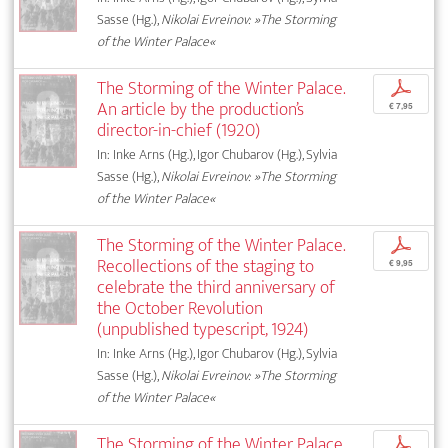
Sasse (Hg.),
Nikolai Evreinov: »The Storming
of the Winter Palace«
The Storming of the Winter Palace.
p
An article by the production’s
€ 7,95
director-in-chief (1920)
In: Inke Arns (Hg.), Igor Chubarov (Hg.), Sylvia
Sasse (Hg.),
Nikolai Evreinov: »The Storming
of the Winter Palace«
The Storming of the Winter Palace.
p
Recollections of the staging to
€ 9,95
celebrate the third anniversary of
the October Revolution
(unpublished typescript, 1924)
In: Inke Arns (Hg.), Igor Chubarov (Hg.), Sylvia
Sasse (Hg.),
Nikolai Evreinov: »The Storming
of the Winter Palace«
The Storming of the Winter Palace.
p