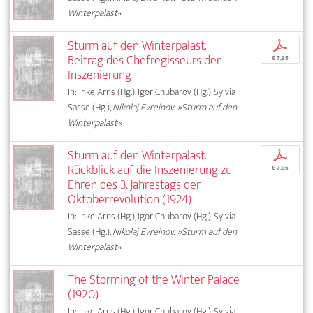
Winterpalast«
Sturm auf den Winterpalast.
p
Beitrag des Chefregisseurs der
€ 7,95
Inszenierung
In: Inke Arns (Hg.), Igor Chubarov (Hg.), Sylvia
Sasse (Hg.),
Nikolaj Evreinov: »Sturm auf den
Winterpalast«
Sturm auf den Winterpalast.
p
Rückblick auf die Inszenierung zu
€ 7,95
Ehren des 3. Jahrestags der
Oktoberrevolution (1924)
In: Inke Arns (Hg.), Igor Chubarov (Hg.), Sylvia
Sasse (Hg.),
Nikolaj Evreinov: »Sturm auf den
Winterpalast«
The Storming of the Winter Palace
(1920)
In: Inke Arns (Hg.), Igor Chubarov (Hg.), Sylvia