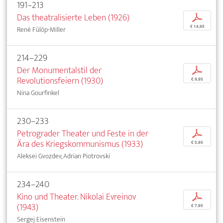
191–213
Das theatralisierte Leben (1926)
p
€ 14,95
René Fülöp-Miller
214–229
Der Monumentalstil der
p
Revolutionsfeiern (1930)
€ 9,95
Nina Gourfinkel
230–233
Petrograder Theater und Feste in der
p
Ära des Kriegskommunismus (1933)
€ 5,95
Aleksei Gvozdev, Adrian Piotrovski
234–240
Kino und Theater. Nikolai Evreinov
p
(1943)
€ 7,95
Sergej Eisenstein