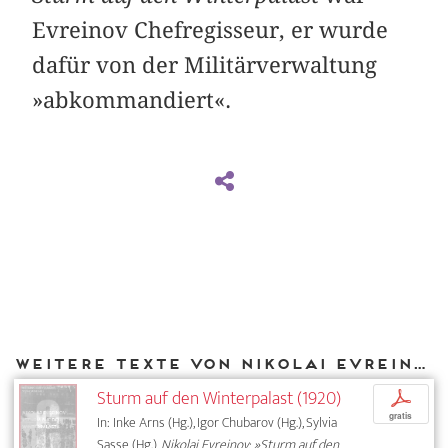
Evreinov Chefregisseur, er wurde
dafür von der Militärverwaltung
»abkommandiert«.
Weitere Texte von Nikolai Evreinov bei DIAPHANES
Sturm auf den Winterpalast (1920)
p
gratis
In: Inke Arns (Hg.), Igor Chubarov (Hg.), Sylvia
Sasse (Hg.),
Nikolaj Evreinov: »Sturm auf den