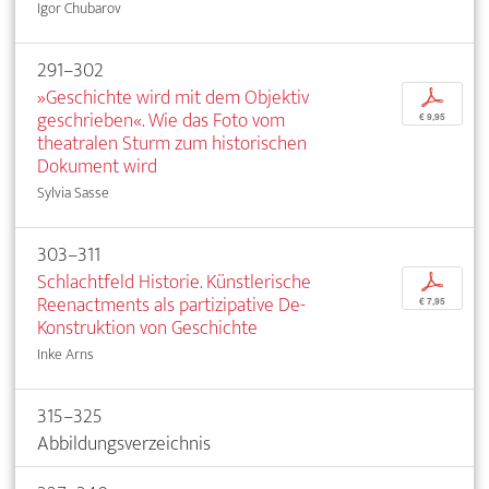
Igor Chubarov
291–302
»Geschichte wird mit dem Objektiv
p
geschrieben«. Wie das Foto vom
€ 9,95
theatralen Sturm zum historischen
Dokument wird
Sylvia Sasse
303–311
Schlachtfeld Historie. Künstlerische
p
Reenactments als partizipative De-
€ 7,95
Konstruktion von Geschichte
Inke Arns
315–325
Abbildungsverzeichnis