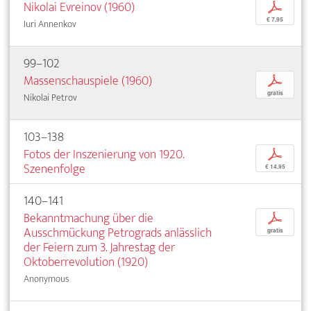
Nikolai Evreinov (1960)
p
€ 7,95
Iuri Annenkov
99–102
Massenschauspiele (1960)
p
gratis
Nikolai Petrov
103–138
Fotos der Inszenierung von 1920.
p
Szenenfolge
€ 14,95
140–141
Bekanntmachung über die
p
Ausschmückung Petrograds anlässlich
gratis
der Feiern zum 3. Jahrestag der
Oktoberrevolution (1920)
Anonymous