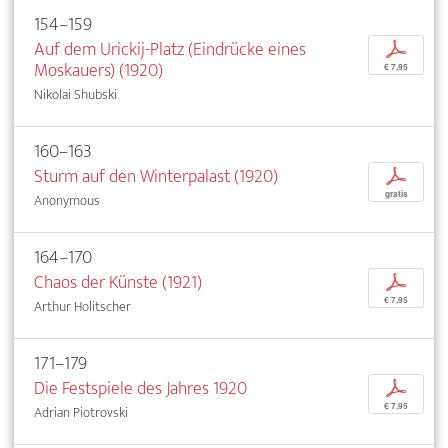
154–159
Auf dem Urickij-Platz (Eindrücke eines
p
Moskauers) (1920)
€ 7,95
Nikolai Shubski
160–163
Sturm auf den Winterpalast (1920)
p
gratis
Anonymous
164–170
Chaos der Künste (1921)
p
€ 7,95
Arthur Holitscher
171–179
Die Festspiele des Jahres 1920
p
€ 7,95
Adrian Piotrovski