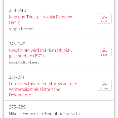
234–240
Kino und Theater. Nikolai Evreinov
p
(1943)
€ 7,95
Sergej Eisenstein
243–249
Geschichte wird mit dem Objektiv
p
geschrieben (1971)
€ 7,95
Leonid Volkov-Lannit
251–271
Fotos des theatralen Sturms auf den
p
Winterpalast als historische
€ 14,95
Dokumente
275–289
Nikolai Evreinovs »Revolution für sich«