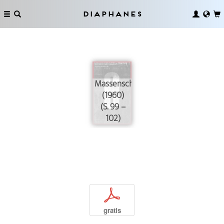
Diaphanes
Massenschauspiele
(1960)
(S. 99 –
102)
p
gratis