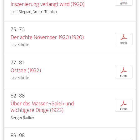
Inszenierung verlangt wird (1920)
gratis
Iosif Slepian, Dmitri Tëmkin
75–76
Der achte November 1920 (1920)
p
gratis
Lev Nikulin
77–81
Ostsee (1932)
p
€ 7,95
Lev Nikulin
82–88
Über das Massen-›Spiel‹ und
p
wichtigere Dinge (1923)
€ 7,95
Sergei Radlov
89–98