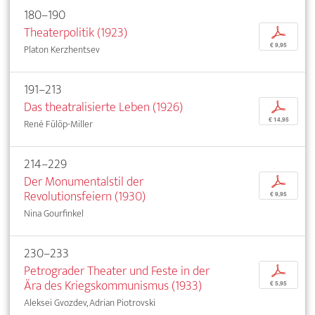
180–190
Theaterpolitik (1923)
p
€ 9,95
Platon Kerzhentsev
191–213
Das theatralisierte Leben (1926)
p
€ 14,95
René Fülöp-Miller
214–229
Der Monumentalstil der
p
Revolutionsfeiern (1930)
€ 9,95
Nina Gourfinkel
230–233
Petrograder Theater und Feste in der
p
Ära des Kriegskommunismus (1933)
€ 5,95
Aleksei Gvozdev, Adrian Piotrovski