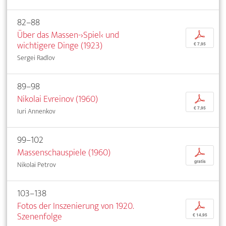
82–88
Über das Massen-›Spiel‹ und
p
wichtigere Dinge (1923)
€ 7,95
Sergei Radlov
89–98
Nikolai Evreinov (1960)
p
€ 7,95
Iuri Annenkov
99–102
Massenschauspiele (1960)
p
gratis
Nikolai Petrov
103–138
Fotos der Inszenierung von 1920.
p
Szenenfolge
€ 14,95