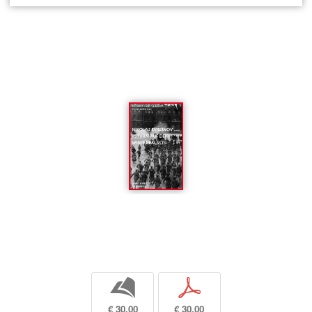
b
p
€ 30,00
€ 30,00