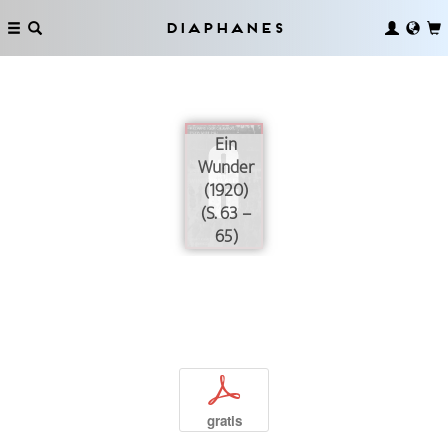
Diaphanes
Ein
Wunder
(1920)
(S. 63 –
65)
p
gratis