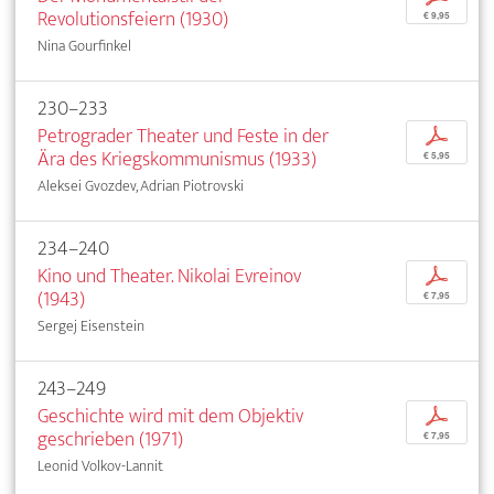
Revolutionsfeiern (1930)
€ 9,95
Nina Gourfinkel
230–233
Petrograder Theater und Feste in der
p
Ära des Kriegskommunismus (1933)
€ 5,95
Aleksei Gvozdev, Adrian Piotrovski
234–240
Kino und Theater. Nikolai Evreinov
p
(1943)
€ 7,95
Sergej Eisenstein
243–249
Geschichte wird mit dem Objektiv
p
geschrieben (1971)
€ 7,95
Leonid Volkov-Lannit