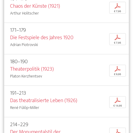
Chaos der Künste (1921)
p
€ 7,95
Arthur Holitscher
171–179
Die Festspiele des Jahres 1920
p
€ 7,95
Adrian Piotrovski
180–190
Theaterpolitik (1923)
p
€ 9,95
Platon Kerzhentsev
191–213
Das theatralisierte Leben (1926)
p
€ 14,95
René Fülöp-Miller
214–229
Der Monumentalstil der
p