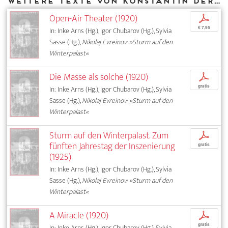
Weitere Texte von Konstantin Derzhavin bei DIAPHANES
Open-Air Theater (1920)
p
€ 7,95
In: Inke Arns (Hg.), Igor Chubarov (Hg.), Sylvia
Sasse (Hg.),
Nikolaj Evreinov: »Sturm auf den
Winterpalast«
Die Masse als solche (1920)
p
gratis
In: Inke Arns (Hg.), Igor Chubarov (Hg.), Sylvia
Sasse (Hg.),
Nikolaj Evreinov: »Sturm auf den
Winterpalast«
Sturm auf den Winterpalast. Zum
p
fünften Jahrestag der Inszenierung
gratis
(1925)
In: Inke Arns (Hg.), Igor Chubarov (Hg.), Sylvia
Sasse (Hg.),
Nikolaj Evreinov: »Sturm auf den
Winterpalast«
A Miracle (1920)
p
gratis
In: Inke Arns (Hg.), Igor Chubarov (Hg.), Sylvia