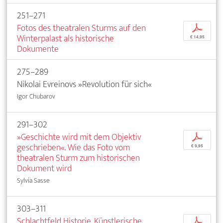
251–271
Fotos des theatralen Sturms auf den
p
Winterpalast als historische
€ 14,95
Dokumente
275–289
Nikolai Evreinovs »Revolution für sich«
Igor Chubarov
291–302
»Geschichte wird mit dem Objektiv
p
geschrieben«. Wie das Foto vom
€ 9,95
theatralen Sturm zum historischen
Dokument wird
Sylvia Sasse
303–311
Schlachtfeld Historie. Künstlerische
p