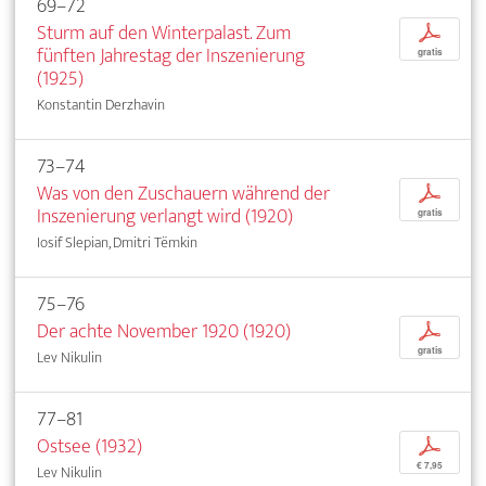
69–72
Sturm auf den Winterpalast. Zum
p
fünften Jahrestag der Inszenierung
gratis
(1925)
Konstantin Derzhavin
73–74
Was von den Zuschauern während der
p
Inszenierung verlangt wird (1920)
gratis
Iosif Slepian, Dmitri Tëmkin
75–76
Der achte November 1920 (1920)
p
gratis
Lev Nikulin
77–81
Ostsee (1932)
p
€ 7,95
Lev Nikulin