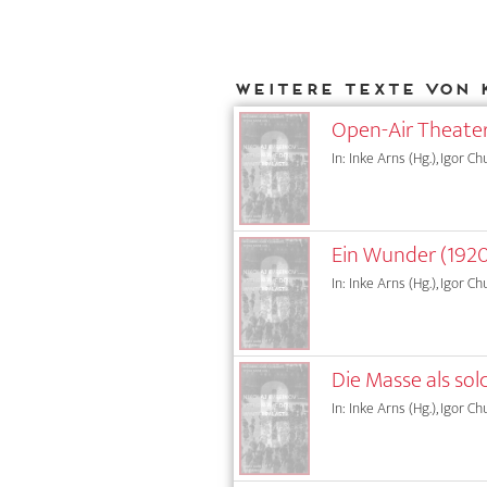
Weitere Texte von 
Open-Air Theater
In: Inke Arns (Hg.), Igor Ch
Ein Wunder (192
In: Inke Arns (Hg.), Igor Ch
Die Masse als sol
In: Inke Arns (Hg.), Igor Ch