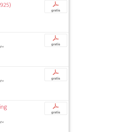
1925)
p
gratis
p
gratis
ce«
p
gratis
ce«
ing
p
gratis
ce«