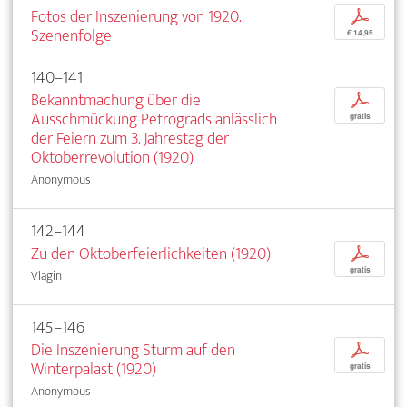
Fotos der Inszenierung von 1920.
p
Szenenfolge
€ 14,95
140–141
Bekanntmachung über die
p
Ausschmückung Petrograds anlässlich
gratis
der Feiern zum 3. Jahrestag der
Oktoberrevolution (1920)
Anonymous
142–144
Zu den Oktoberfeierlichkeiten (1920)
p
gratis
Vlagin
145–146
Die Inszenierung Sturm auf den
p
Winterpalast (1920)
gratis
Anonymous