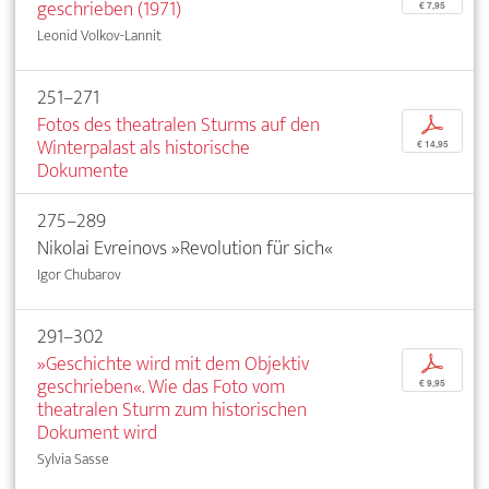
geschrieben (1971)
€ 7,95
Leonid Volkov-Lannit
251–271
Fotos des theatralen Sturms auf den
p
Winterpalast als historische
€ 14,95
Dokumente
275–289
Nikolai Evreinovs »Revolution für sich«
Igor Chubarov
291–302
»Geschichte wird mit dem Objektiv
p
geschrieben«. Wie das Foto vom
€ 9,95
theatralen Sturm zum historischen
Dokument wird
Sylvia Sasse