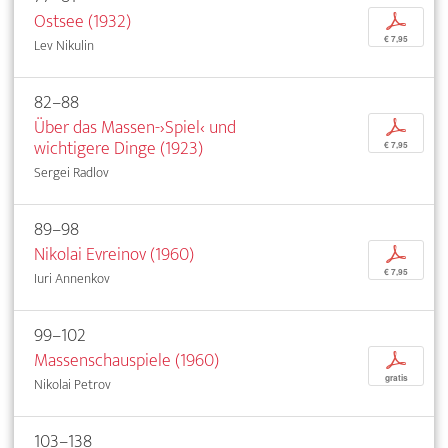
Ostsee (1932)
p
€ 7,95
Lev Nikulin
82–88
Über das Massen-›Spiel‹ und
p
wichtigere Dinge (1923)
€ 7,95
Sergei Radlov
89–98
Nikolai Evreinov (1960)
p
€ 7,95
Iuri Annenkov
99–102
Massenschauspiele (1960)
p
gratis
Nikolai Petrov
103–138