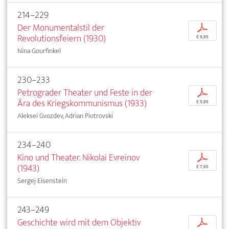
214–229
Der Monumentalstil der
p
Revolutionsfeiern (1930)
€ 9,95
Nina Gourfinkel
230–233
Petrograder Theater und Feste in der
p
Ära des Kriegskommunismus (1933)
€ 5,95
Aleksei Gvozdev, Adrian Piotrovski
234–240
Kino und Theater. Nikolai Evreinov
p
(1943)
€ 7,95
Sergej Eisenstein
243–249
Geschichte wird mit dem Objektiv
p