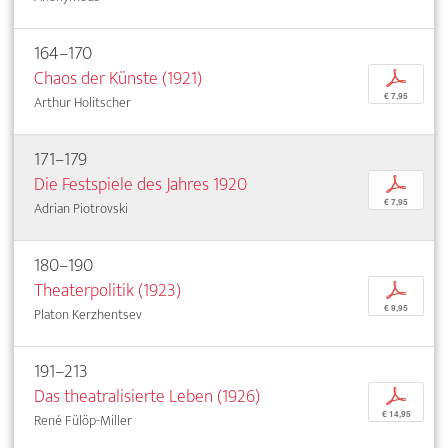
164–170
Chaos der Künste (1921)
p
€ 7,95
Arthur Holitscher
171–179
Die Festspiele des Jahres 1920
p
€ 7,95
Adrian Piotrovski
180–190
Theaterpolitik (1923)
p
€ 9,95
Platon Kerzhentsev
191–213
Das theatralisierte Leben (1926)
p
€ 14,95
René Fülöp-Miller