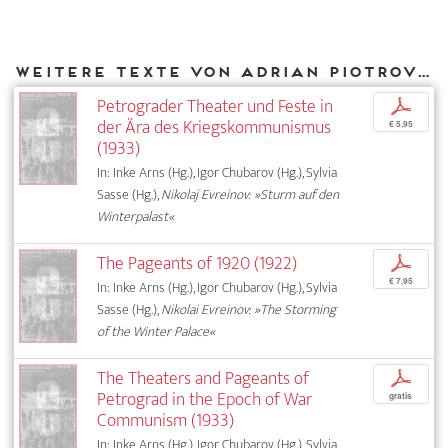
Weitere Texte von Adrian Piotrovski bei DIAPHANES
Petrograder Theater und Feste in
p
der Ära des Kriegskommunismus
€ 5,95
(1933)
In: Inke Arns (Hg.), Igor Chubarov (Hg.), Sylvia
Sasse (Hg.),
Nikolaj Evreinov: »Sturm auf den
Winterpalast«
The Pageants of 1920 (1922)
p
€ 7,95
In: Inke Arns (Hg.), Igor Chubarov (Hg.), Sylvia
Sasse (Hg.),
Nikolai Evreinov: »The Storming
of the Winter Palace«
The Theaters and Pageants of
p
Petrograd in the Epoch of War
gratis
Communism (1933)
In: Inke Arns (Hg.), Igor Chubarov (Hg.), Sylvia