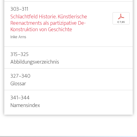
303–311
Schlachtfeld Historie. Künstlerische
p
Reenactments als partizipative De-
€ 7,95
Konstruktion von Geschichte
Inke Arns
315–325
Abbildungsverzeichnis
327–340
Glossar
341–344
Namensindex