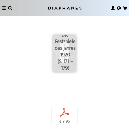
Diaphanes
Die
Festspiele
des Jahres
1920
(S. 171 –
179)
p
€ 7,95