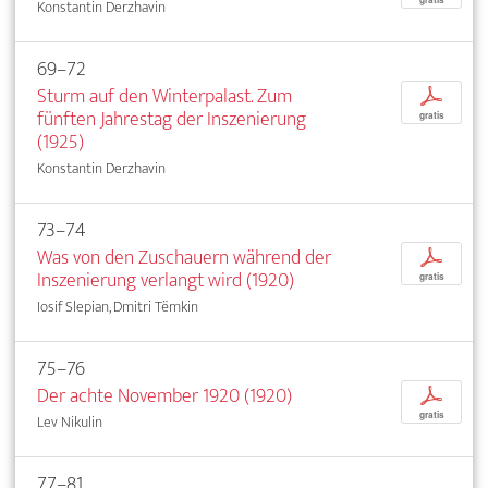
Konstantin Derzhavin
69–72
Sturm auf den Winterpalast. Zum
p
fünften Jahrestag der Inszenierung
gratis
(1925)
Konstantin Derzhavin
73–74
Was von den Zuschauern während der
p
Inszenierung verlangt wird (1920)
gratis
Iosif Slepian, Dmitri Tëmkin
75–76
Der achte November 1920 (1920)
p
gratis
Lev Nikulin
77–81