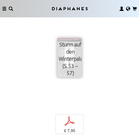
Diaphanes
Sturm auf
den
Winterpalast
(S. 53 –
57)
p
€ 7,95