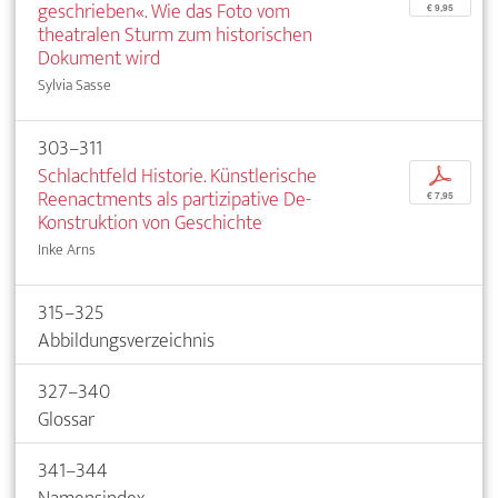
geschrieben«. Wie das Foto vom
€ 9,95
theatralen Sturm zum historischen
Dokument wird
Sylvia Sasse
303–311
Schlachtfeld Historie. Künstlerische
p
Reenactments als partizipative De-
€ 7,95
Konstruktion von Geschichte
Inke Arns
315–325
Abbildungsverzeichnis
327–340
Glossar
341–344