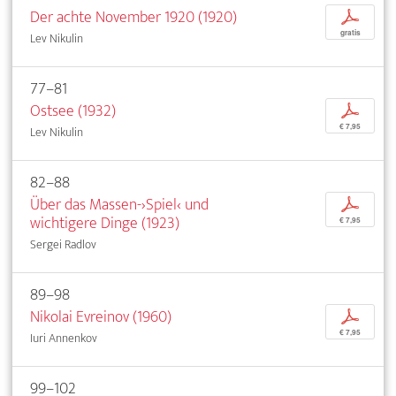
Der achte November 1920 (1920)
p
gratis
Lev Nikulin
77–81
Ostsee (1932)
p
€ 7,95
Lev Nikulin
82–88
Über das Massen-›Spiel‹ und
p
wichtigere Dinge (1923)
€ 7,95
Sergei Radlov
89–98
Nikolai Evreinov (1960)
p
€ 7,95
Iuri Annenkov
99–102