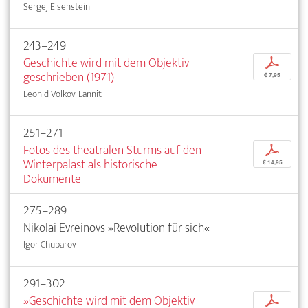
Sergej Eisenstein
243–249
Geschichte wird mit dem Objektiv
p
geschrieben (1971)
€ 7,95
Leonid Volkov-Lannit
251–271
Fotos des theatralen Sturms auf den
p
Winterpalast als historische
€ 14,95
Dokumente
275–289
Nikolai Evreinovs »Revolution für sich«
Igor Chubarov
291–302
»Geschichte wird mit dem Objektiv
p