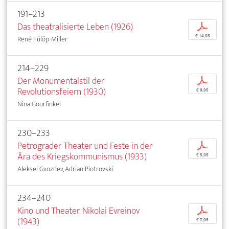
191–213
Das theatralisierte Leben (1926)
p
€ 14,95
René Fülöp-Miller
214–229
Der Monumentalstil der
p
Revolutionsfeiern (1930)
€ 9,95
Nina Gourfinkel
230–233
Petrograder Theater und Feste in der
p
Ära des Kriegskommunismus (1933)
€ 5,95
Aleksei Gvozdev, Adrian Piotrovski
234–240
Kino und Theater. Nikolai Evreinov
p
(1943)
€ 7,95