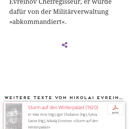
Evreinov Chefregisseur, er wurde
dafür von der Militärverwaltung
»abkommandiert«.
Weitere Texte von Nikolai Evreinov bei DIAPHANES
Sturm auf den Winterpalast (1920)
p
gratis
In: Inke Arns (Hg.), Igor Chubarov (Hg.), Sylvia
Sasse (Hg.),
Nikolaj Evreinov: »Sturm auf den
Winterpalast«