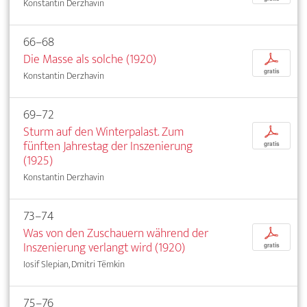
Konstantin Derzhavin
66–68
Die Masse als solche (1920)
p
gratis
Konstantin Derzhavin
69–72
Sturm auf den Winterpalast. Zum
p
fünften Jahrestag der Inszenierung
gratis
(1925)
Konstantin Derzhavin
73–74
Was von den Zuschauern während der
p
Inszenierung verlangt wird (1920)
gratis
Iosif Slepian, Dmitri Tëmkin
75–76