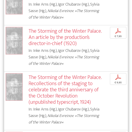
In: Inke Arns (Hg.), Igor Chubarov (Hg.), Sylvia
Sasse (Hg.),
Nikolai Evreinov: »The Storming
of the Winter Palace«
The Storming of the Winter Palace.
p
An article by the production’s
€ 7,95
director-in-chief (1920)
In: Inke Arns (Hg.), Igor Chubarov (Hg.), Sylvia
Sasse (Hg.),
Nikolai Evreinov: »The Storming
of the Winter Palace«
The Storming of the Winter Palace.
p
Recollections of the staging to
€ 9,95
celebrate the third anniversary of
the October Revolution
(unpublished typescript, 1924)
In: Inke Arns (Hg.), Igor Chubarov (Hg.), Sylvia
Sasse (Hg.),
Nikolai Evreinov: »The Storming
of the Winter Palace«