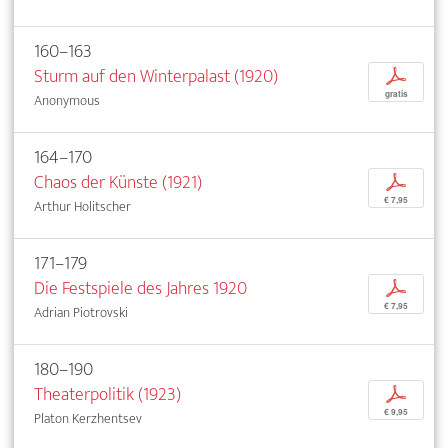
160–163
Sturm auf den Winterpalast (1920)
p
gratis
Anonymous
164–170
Chaos der Künste (1921)
p
€ 7,95
Arthur Holitscher
171–179
Die Festspiele des Jahres 1920
p
€ 7,95
Adrian Piotrovski
180–190
Theaterpolitik (1923)
p
€ 9,95
Platon Kerzhentsev