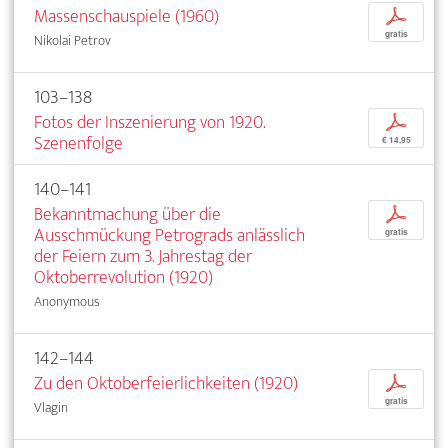
Massenschauspiele (1960)
p
gratis
Nikolai Petrov
103–138
Fotos der Inszenierung von 1920.
p
Szenenfolge
€ 14,95
140–141
Bekanntmachung über die
p
Ausschmückung Petrograds anlässlich
gratis
der Feiern zum 3. Jahrestag der
Oktoberrevolution (1920)
Anonymous
142–144
Zu den Oktoberfeierlichkeiten (1920)
p
gratis
Vlagin