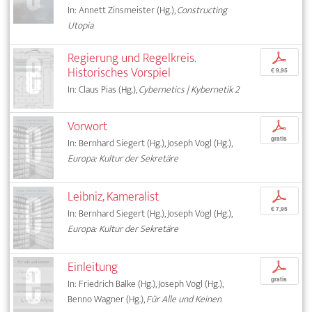
In: Annett Zinsmeister (Hg.),
Constructing
Utopia
Regierung und Regelkreis.
p
Historisches Vorspiel
€ 9,95
In: Claus Pias (Hg.),
Cybernetics | Kybernetik 2
Vorwort
p
gratis
In: Bernhard Siegert (Hg.), Joseph Vogl (Hg.),
Europa: Kultur der Sekretäre
Leibniz, Kameralist
p
€ 7,95
In: Bernhard Siegert (Hg.), Joseph Vogl (Hg.),
Europa: Kultur der Sekretäre
Einleitung
p
gratis
In: Friedrich Balke (Hg.), Joseph Vogl (Hg.),
Benno Wagner (Hg.),
Für Alle und Keinen