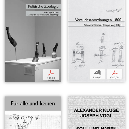
b
p
p
€ 40,00
€ 40,00
€ 45,00