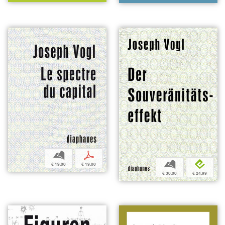
b
p
b
e
€ 19,00
€ 19,00
€ 30,00
€ 24,99