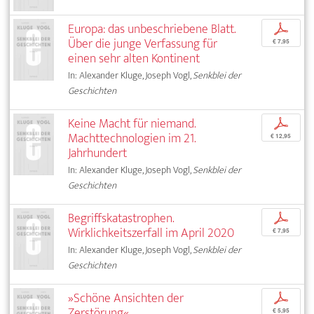
Europa: das unbeschriebene Blatt.
p
Über die junge Verfassung für
€ 7,95
einen sehr alten Kontinent
In: Alexander Kluge, Joseph Vogl,
Senkblei der
Geschichten
Keine Macht für niemand.
p
Machttechnologien im 21.
€ 12,95
Jahrhundert
In: Alexander Kluge, Joseph Vogl,
Senkblei der
Geschichten
Begriffskatastrophen.
p
Wirklichkeitszerfall im April 2020
€ 7,95
In: Alexander Kluge, Joseph Vogl,
Senkblei der
Geschichten
»Schöne Ansichten der
p
Zerstörung«
€ 5,95