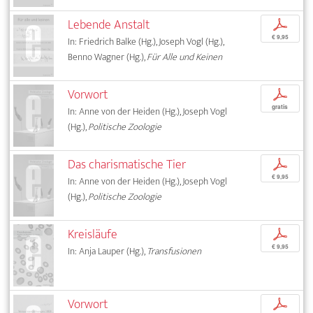
Lebende Anstalt
p
€ 9,95
In: Friedrich Balke (Hg.), Joseph Vogl (Hg.),
Benno Wagner (Hg.),
Für Alle und Keinen
Vorwort
p
gratis
In: Anne von der Heiden (Hg.), Joseph Vogl
(Hg.),
Politische Zoologie
Das charismatische Tier
p
€ 9,95
In: Anne von der Heiden (Hg.), Joseph Vogl
(Hg.),
Politische Zoologie
Kreisläufe
p
€ 9,95
In: Anja Lauper (Hg.),
Transfusionen
Vorwort
p