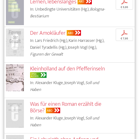
Lernen, lebenslanges
p
ABO
€ 5,95
In: Unbedingte Universitäten (Hg.),
Bologna-
Bestiarium
Der Amokläufer
p
ABO
€ 7,95
In: Lars Friedrich (Hg.), Karin Harrasser (Hg.),
Daniel Tyradellis (Hg.), Joseph Vogl (Hg.),
Figuren der Gewalt
Kleinholland auf den Pfefferinseln
OPEN
ACCESS
In: Alexander Kluge, Joseph Vogl,
Soll und
Haben
Was für einen Roman erzählt die
Börse?
ABO
In: Alexander Kluge, Joseph Vogl,
Soll und
Haben