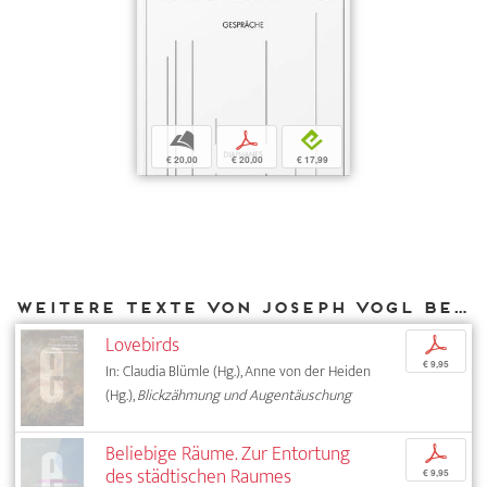
b
p
e
€ 20,00
€ 20,00
€ 17,99
Weitere Texte von Joseph Vogl bei DIAPHANES
Lovebirds
p
€ 9,95
In: Claudia Blümle (Hg.), Anne von der Heiden
(Hg.),
Blickzähmung und Augentäuschung
Beliebige Räume. Zur Entortung
p
des städtischen Raumes
€ 9,95