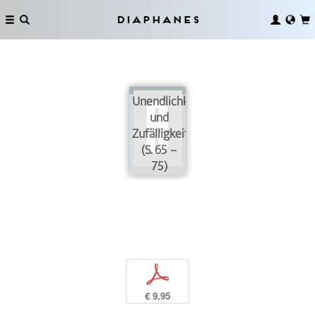
Diaphanes
Unendlichkeit
und
Zufälligkeit
(S. 65 –
75)
p
€ 9,95