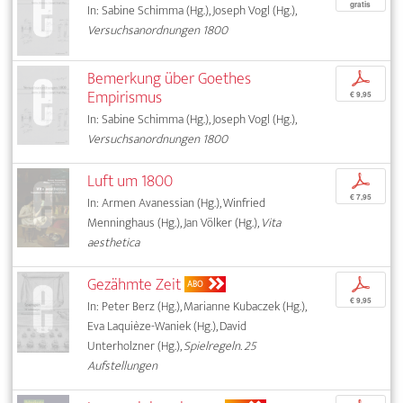
gratis
In: Sabine Schimma (Hg.), Joseph Vogl (Hg.),
Versuchsanordnungen 1800
Bemerkung über Goethes
p
Empirismus
€ 9,95
In: Sabine Schimma (Hg.), Joseph Vogl (Hg.),
Versuchsanordnungen 1800
Luft um 1800
p
€ 7,95
In: Armen Avanessian (Hg.), Winfried
Menninghaus (Hg.), Jan Völker (Hg.),
Vita
aesthetica
Gezähmte Zeit
p
ABO
€ 9,95
In: Peter Berz (Hg.), Marianne Kubaczek (Hg.),
Eva Laquièze-Waniek (Hg.), David
Unterholzner (Hg.),
Spielregeln. 25
Aufstellungen