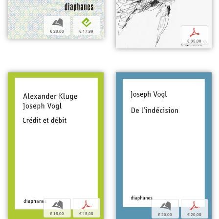
b
e
p
€ 20,00
€ 17,99
€ 35,00
b
p
b
p
€ 15,00
€ 15,00
€ 20,00
€ 20,00