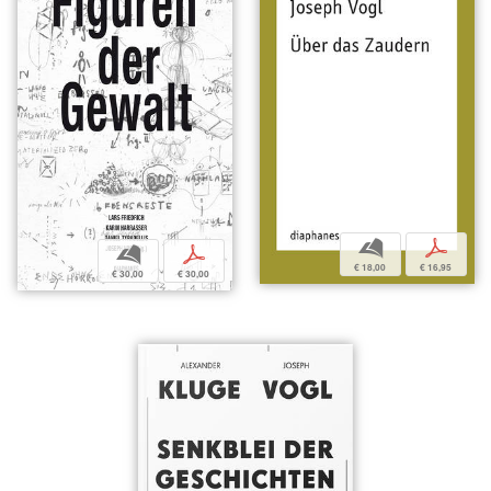
b
p
b
p
€ 18,00
€ 16,95
€ 30,00
€ 30,00