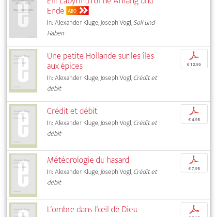
Ein Labyrinth ohne Anfang und
Ende
ABO
In: Alexander Kluge, Joseph Vogl,
Soll und
Haben
Une petite Hollande sur les îles
p
aux épices
€ 12,95
In: Alexander Kluge, Joseph Vogl,
Crédit et
débit
Crédit et débit
p
€ 4,95
In: Alexander Kluge, Joseph Vogl,
Crédit et
débit
Météorologie du hasard
p
€ 7,95
In: Alexander Kluge, Joseph Vogl,
Crédit et
débit
L’ombre dans l’œil de Dieu
p