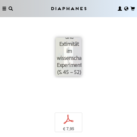
»Denken
Diaphanes
mit den
Händen«.
Objektizität
und
Extimität
im
wissenschaftlichen
Experiment
(S. 45 – 52)
p
€ 7,95