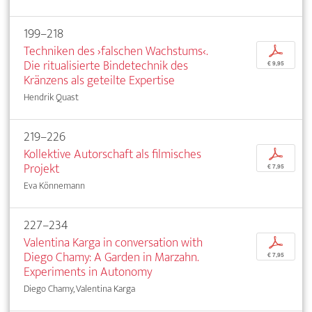
199–218
Techniken des ›falschen Wachstums‹.
p
Die ritualisierte Bindetechnik des
€ 9,95
Kränzens als geteilte Expertise
Hendrik Quast
219–226
Kollektive Autorschaft als filmisches
p
Projekt
€ 7,95
Eva Könnemann
227–234
Valentina Karga in conversation with
p
Diego Chamy: A Garden in Marzahn.
€ 7,95
Experiments in Autonomy
Diego Chamy, Valentina Karga