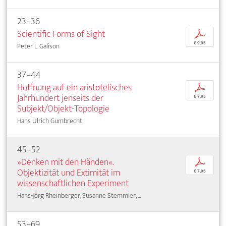
23–36
Scientific Forms of Sight
p
€ 9,95
Peter L. Galison
37–44
Hoffnung auf ein aristotelisches
p
Jahrhundert jenseits der
€ 7,95
Subjekt/Objekt-Topologie
Hans Ulrich Gumbrecht
45–52
»Denken mit den Händen«.
p
Objektizität und Extimität im
€ 7,95
wissenschaftlichen Experiment
Hans-Jörg Rheinberger, Susanne Stemmler, ...
53–69