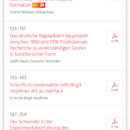
Formation
ABO
Emma Wolukau-Wanambwa
123–131
Das deutsche Bagdadbahn-Bauprojekt
p
zwischen 1888 und 1918. Postkoloniale
€ 7,95
Recherche zu widerständigen Gesten
in künstlerischer Form
Judith Raum, Susanne Stemmler
133–143
Echo Ho in conversation with Birgit
p
Hopfener. Art as Interface
€ 9,95
Echo Ho, Birgit Hopfener
147–154
Der Schwindel in der
p
Experimentalvorführung des
€ 7,95