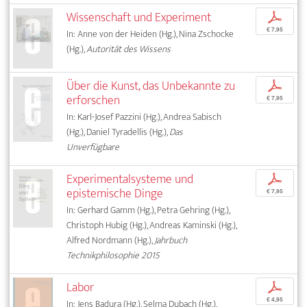
Wissenschaft und Experiment
p
€ 7,95
In: Anne von der Heiden (Hg.), Nina Zschocke
(Hg.),
Autorität des Wissens
Über die Kunst, das Unbekannte zu
p
erforschen
€ 7,95
In: Karl-Josef Pazzini (Hg.), Andrea Sabisch
(Hg.), Daniel Tyradellis (Hg.),
Das
Unverfügbare
Experimentalsysteme und
p
epistemische Dinge
€ 7,95
In: Gerhard Gamm (Hg.), Petra Gehring (Hg.),
Christoph Hubig (Hg.), Andreas Kaminski (Hg.),
Alfred Nordmann (Hg.),
Jahrbuch
Technikphilosophie 2015
Labor
p
€ 4,95
In: Jens Badura (Hg.), Selma Dubach (Hg.),