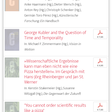
Anke Haarmann (Hg.), Dieter Mersch (Hg.),
Anton Rey (Hg.), Christoph Schenker (Hg.),
Germán Toro Pérez (Hg.),
Künstlerische
Forschung. Ein Handbuch
George Kubler and the Question of
p
Time and Temporality
€ 7,95
In: Michael F. Zimmermann (Hg.),
Vision in
Motion
»Wissenschaftliche Ergebnisse
p
kann man eben nicht wie eine
€ 4,95
Pizza herstellen«. Im Gespräch mit
Hans-Jörg Rheinberger und Jan St.
Werner
In: Kerstin Stakemeier (Hg.), Susanne
Witzgall (Hg.),
Die Gegenwart der Zukunft
"You cannot order scientific results
p
like a pizza"
€ 7,95