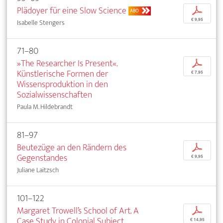
Plädoyer für eine Slow Science
p
ABO
€ 9,95
Isabelle Stengers
71–80
»The Researcher Is Present«.
p
Künstlerische Formen der
€ 7,95
Wissensproduktion in den
Sozialwissenschaften
Paula M. Hildebrandt
81–97
Beutezüge an den Rändern des
p
Gegenstandes
€ 9,95
Juliane Laitzsch
101–122
Margaret Trowell’s School of Art. A
p
Case Study in Colonial Subject
€ 14,95