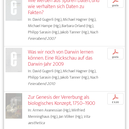
Wie werden aus Spuren Daten, und
p
wie verhalten sich Daten zu
gratis
Fakten?
In: David Gugerli (Hg.), Michael Hagner (Hg.),
Michael Hampe (Hg.), Barbara Orland (Hg.),
Philipp Sarasin (Hg.), Jakob Tanner (Hg.),
Nach
Feierabend 2007
Was wir noch von Darwin lernen
p
können. Eine Rückschau auf das
gratis
Darwin-Jahr 2009
In: David Gugerli (Hg.), Michael Hagner (Hg.),
Philipp Sarasin (Hg.), Jakob Tanner (Hg.),
Nach
Feierabend 2010
Zur Genesis der Vererbung als
p
biologisches Konzept, 1750–1900
€ 9,95
In: Armen Avanessian (Hg.), Winfried
Menninghaus (Hg.), Jan Völker (Hg.),
Vita
aesthetica