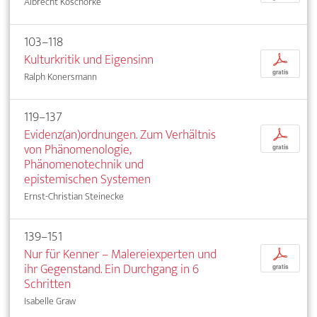
Albrecht Koschorke
103–118
Kulturkritik und Eigensinn
p
gratis
Ralph Konersmann
119–137
Evidenz(an)ordnungen. Zum Verhältnis
p
von Phänomenologie,
gratis
Phänomenotechnik und
epistemischen Systemen
Ernst-Christian Steinecke
139–151
Nur für Kenner – Malereiexperten und
p
ihr Gegenstand. Ein Durchgang in 6
gratis
Schritten
Isabelle Graw