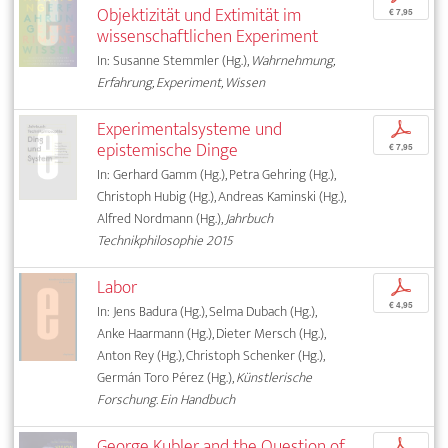
Objektizität und Extimität im
€ 7,95
wissenschaftlichen Experiment
In: Susanne Stemmler (Hg.),
Wahrnehmung,
Erfahrung, Experiment, Wissen
Experimentalsysteme und
p
epistemische Dinge
€ 7,95
In: Gerhard Gamm (Hg.), Petra Gehring (Hg.),
Christoph Hubig (Hg.), Andreas Kaminski (Hg.),
Alfred Nordmann (Hg.),
Jahrbuch
Technikphilosophie 2015
Labor
p
€ 4,95
In: Jens Badura (Hg.), Selma Dubach (Hg.),
Anke Haarmann (Hg.), Dieter Mersch (Hg.),
Anton Rey (Hg.), Christoph Schenker (Hg.),
Germán Toro Pérez (Hg.),
Künstlerische
Forschung. Ein Handbuch
George Kubler and the Question of
p