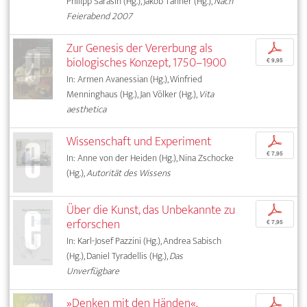
Philipp Sarasin (Hg.), Jakob Tanner (Hg.),
Nach
Feierabend 2007
Zur Genesis der Vererbung als
p
biologisches Konzept, 1750–1900
€ 9,95
In: Armen Avanessian (Hg.), Winfried
Menninghaus (Hg.), Jan Völker (Hg.),
Vita
aesthetica
Wissenschaft und Experiment
p
€ 7,95
In: Anne von der Heiden (Hg.), Nina Zschocke
(Hg.),
Autorität des Wissens
Über die Kunst, das Unbekannte zu
p
erforschen
€ 7,95
In: Karl-Josef Pazzini (Hg.), Andrea Sabisch
(Hg.), Daniel Tyradellis (Hg.),
Das
Unverfügbare
»Denken mit den Händen«.
p