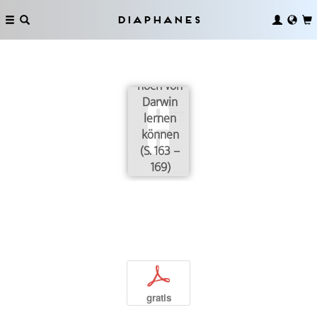
Diaphanes
Was wir
noch von
Darwin
lernen
können
(S. 163 –
169)
p
gratis