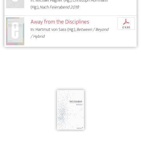
In: Michael Hagner (Hg.), Christoph Hoffmann
(Hg.),
Nach Feierabend 2018
Away from the Disciplines
p
€ 9,95
In: Hartmut von Sass (Hg.),
Between / Beyond
/ Hybrid