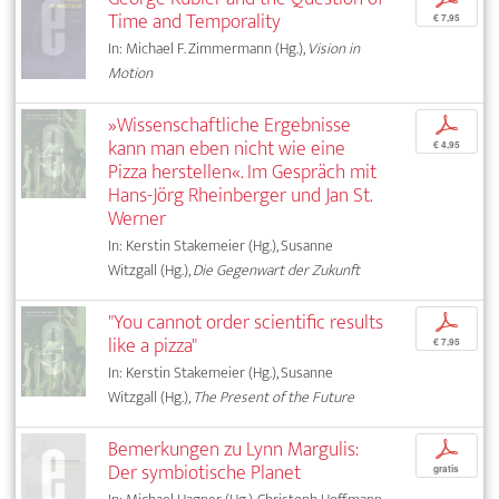
Time and Temporality
€ 7,95
In: Michael F. Zimmermann (Hg.),
Vision in
Motion
»Wissenschaftliche Ergebnisse
p
kann man eben nicht wie eine
€ 4,95
Pizza herstellen«. Im Gespräch mit
Hans-Jörg Rheinberger und Jan St.
Werner
In: Kerstin Stakemeier (Hg.), Susanne
Witzgall (Hg.),
Die Gegenwart der Zukunft
"You cannot order scientific results
p
like a pizza"
€ 7,95
In: Kerstin Stakemeier (Hg.), Susanne
Witzgall (Hg.),
The Present of the Future
Bemerkungen zu Lynn Margulis:
p
Der symbiotische Planet
gratis