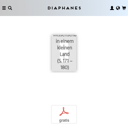
Diaphanes
Wissenschaft
in einem
kleinen
Land
(S. 171 –
180)
p
gratis