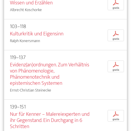
Wissen und Erzählen
p
gratis
Albrecht Koschorke
103–118
Kulturkritik und Eigensinn
p
gratis
Ralph Konersmann
119–137
Evidenz(an)ordnungen. Zum Verhältnis
p
von Phänomenologie,
gratis
Phänomenotechnik und
epistemischen Systemen
Ernst-Christian Steinecke
139–151
Nur für Kenner – Malereiexperten und
p
ihr Gegenstand. Ein Durchgang in 6
gratis
Schritten