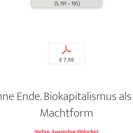
(S. 191 – 195)
p
€ 7,95
ne Ende. Biokapitalismus als
Machtform
Stefan Apostolou-Hölscher