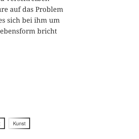
eure auf das Problem
es sich bei ihm um
Lebensform bricht
t
Kunst