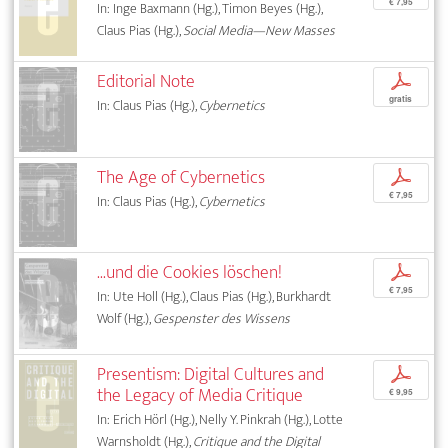
€ 7,95
In: Inge Baxmann (Hg.), Timon Beyes (Hg.),
Claus Pias (Hg.),
Social Media—New Masses
Editorial Note
p
gratis
In: Claus Pias (Hg.),
Cybernetics
The Age of Cybernetics
p
€ 7,95
In: Claus Pias (Hg.),
Cybernetics
...und die Cookies löschen!
p
€ 7,95
In: Ute Holl (Hg.), Claus Pias (Hg.), Burkhardt
Wolf (Hg.),
Gespenster des Wissens
Presentism: Digital Cultures and
p
the Legacy of Media Critique
€ 9,95
In: Erich Hörl (Hg.), Nelly Y. Pinkrah (Hg.), Lotte
Warnsholdt (Hg.),
Critique and the Digital