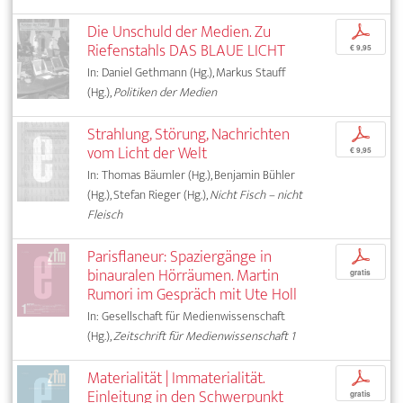
Die Unschuld der Medien. Zu
p
Riefenstahls DAS BLAUE LICHT
€ 9,95
In: Daniel Gethmann (Hg.), Markus Stauff
(Hg.),
Politiken der Medien
Strahlung, Störung, Nachrichten
p
vom Licht der Welt
€ 9,95
In: Thomas Bäumler (Hg.), Benjamin Bühler
(Hg.), Stefan Rieger (Hg.),
Nicht Fisch – nicht
Fleisch
Parisflaneur: Spaziergänge in
p
binauralen Hörräumen. Martin
gratis
Rumori im Gespräch mit Ute Holl
In: Gesellschaft für Medienwissenschaft
(Hg.),
Zeitschrift für Medienwissenschaft 1
Materialität | Immaterialität.
p
Einleitung in den Schwerpunkt
gratis