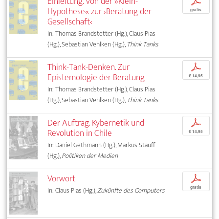
Einleitung. Von der »Klein-
p
Hypothese« zur ›Beratung der
gratis
Gesellschaft‹
In: Thomas Brandstetter (Hg.), Claus Pias
(Hg.), Sebastian Vehlken (Hg.),
Think Tanks
Think-Tank-Denken. Zur
p
Epistemologie der Beratung
€ 14,95
In: Thomas Brandstetter (Hg.), Claus Pias
(Hg.), Sebastian Vehlken (Hg.),
Think Tanks
Der Auftrag. Kybernetik und
p
Revolution in Chile
€ 14,95
In: Daniel Gethmann (Hg.), Markus Stauff
(Hg.),
Politiken der Medien
Vorwort
p
gratis
In: Claus Pias (Hg.),
Zukünfte des Computers