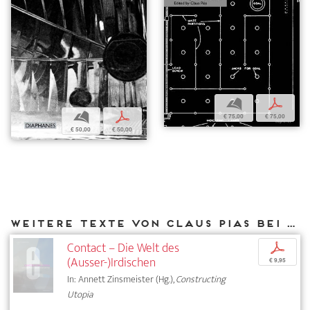
b
p
b
p
€ 75,00
€ 75,00
€ 50,00
€ 50,00
Weitere Texte von Claus Pias bei DIAPHANES
Contact – Die Welt des
p
(Ausser-)Irdischen
€ 9,95
In: Annett Zinsmeister (Hg.),
Constructing
Utopia