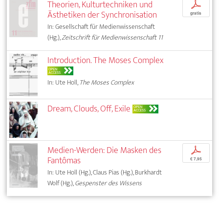
Theorien, Kulturtechniken und
p
Ästhetiken der Synchronisation
gratis
In: Gesellschaft für Medienwissenschaft
(Hg.),
Zeitschrift für Medienwissenschaft 11
Introduction. The Moses Complex
OPEN
ACCESS
In: Ute Holl,
The Moses Complex
Dream, Clouds, Off, Exile
OPEN
ACCESS
Medien-Werden: Die Masken des
p
Fantômas
€ 7,95
In: Ute Holl (Hg.), Claus Pias (Hg.), Burkhardt
Wolf (Hg.),
Gespenster des Wissens