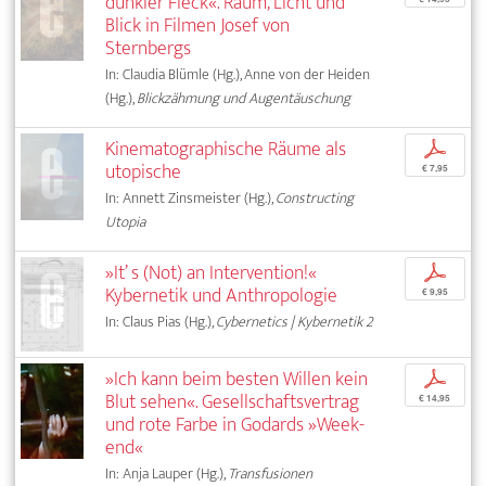
dunkler Fleck«. Raum, Licht und
Blick in Filmen Josef von
Sternbergs
In: Claudia Blümle (Hg.), Anne von der Heiden
(Hg.),
Blickzähmung und Augentäuschung
Kinematographische Räume als
p
utopische
€ 7,95
In: Annett Zinsmeister (Hg.),
Constructing
Utopia
»It’ s (Not) an Intervention!«
p
Kybernetik und Anthropologie
€ 9,95
In: Claus Pias (Hg.),
Cybernetics | Kybernetik 2
»Ich kann beim besten Willen kein
p
Blut sehen«. Gesellschaftsvertrag
€ 14,95
und rote Farbe in Godards »Week-
end«
In: Anja Lauper (Hg.),
Transfusionen