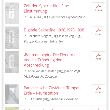
Zeit der Kybernetik – Eine
p
Einstimmung
€ 14,95
In: Claus Pias (Hg.),
Cybernetics | Kybernetik 2
Digitale Sekretäre: 1968, 1978, 1998
p
€ 7,95
In: Bernhard Siegert (Hg.), Joseph Vogl (Hg.),
Europa: Kultur der Sekretäre
›Bat men begin‹. Die Fledermaus
p
und die Erfindung der
€ 7,95
Abschreckung
In: Anne von der Heiden (Hg.), Joseph Vogl
(Hg.),
Politische Zoologie
Paradiesische Zustände. Tümpel –
p
Erde – Raumstation
€ 7,95
In: Butis Butis (Hg.),
Stehende Gewässer