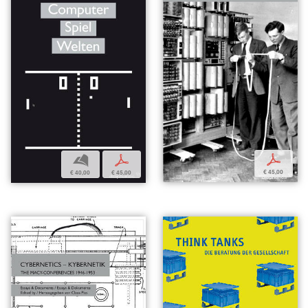
p
b
p
€ 45,00
€ 40,00
€ 45,00