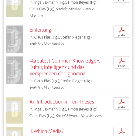
€ 7,95
In: Inge Baxmann (Hg.), Timon Beyes (Hg.),
Claus Pias (Hg.),
Soziale Medien – Neue
Massen
Einleitung
p
gratis
In: Claus Pias (Hg.), Stefan Rieger (Hg.),
Vollstes Verständnis
»Greatest Common Knowledge«.
p
Kultur, Intelligenz und das
€ 9,95
Versprechen der Ignoranz
In: Claus Pias (Hg.), Stefan Rieger (Hg.),
Vollstes Verständnis
An Introduction in Ten Theses
p
gratis
In: Inge Baxmann (Hg.), Timon Beyes (Hg.),
Claus Pias (Hg.),
Social Media—New Masses
II. Which Media?
p