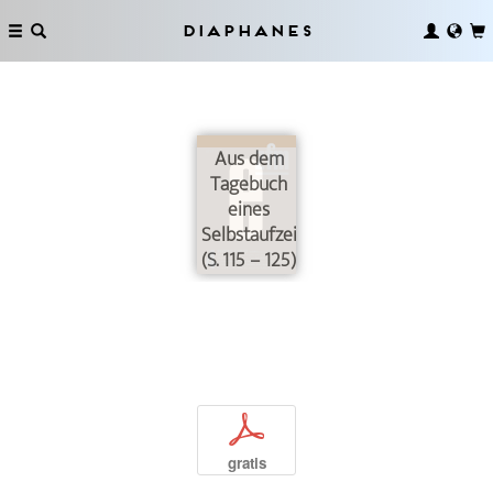
Diaphanes
Aus dem
Tagebuch
eines
Selbstaufzeichners
(S. 115 – 125)
p
gratis