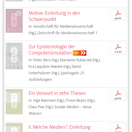
Motive. Einleitung in den
p
Schwerpunkt
gratis
In: Gesellschaft für Medienwissenschaft
(Hg.),
Zeitschrift für Medienwissenschaft 1
Zur Epistemologie der
p
Computersimulation
€ 9,95
ABO
In: Peter Berz (Hg.), Marianne Kubaczek (Hg.),
Eva Laquièze-Waniek (Hg.), David
Unterholzner (Hg.),
Spielregeln. 25
Aufstellungen
Ein Vorwort in zehn Thesen
p
gratis
In: Inge Baxmann (Hg.), Timon Beyes (Hg.),
Claus Pias (Hg.),
Soziale Medien – Neue
Massen
II. Welche Medien?. Einleitung
p