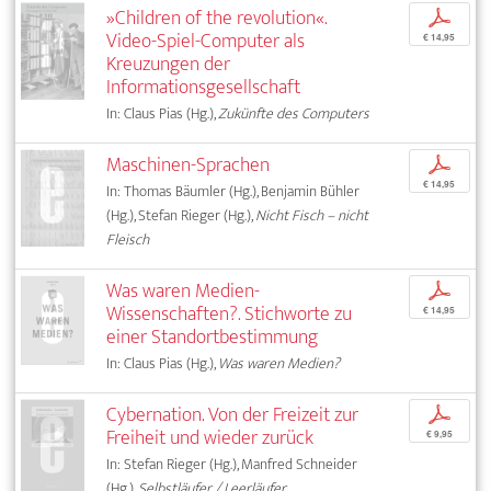
»Children of the revolution«.
p
Video-Spiel-Computer als
€ 14,95
Kreuzungen der
Informationsgesellschaft
In: Claus Pias (Hg.),
Zukünfte des Computers
Maschinen-Sprachen
p
€ 14,95
In: Thomas Bäumler (Hg.), Benjamin Bühler
(Hg.), Stefan Rieger (Hg.),
Nicht Fisch – nicht
Fleisch
Was waren Medien-
p
Wissenschaften?. Stichworte zu
€ 14,95
einer Standortbestimmung
In: Claus Pias (Hg.),
Was waren Medien?
Cybernation. Von der Freizeit zur
p
Freiheit und wieder zurück
€ 9,95
In: Stefan Rieger (Hg.), Manfred Schneider
(Hg.),
Selbstläufer / Leerläufer