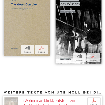
b
p
€ 44,95
€ 44,95
b
p
€ 50,00
€ 50,00
Weitere Texte von Ute Holl bei DIAPHANES
»Wohin man blickt, entsteht ein
p
€ 14,95