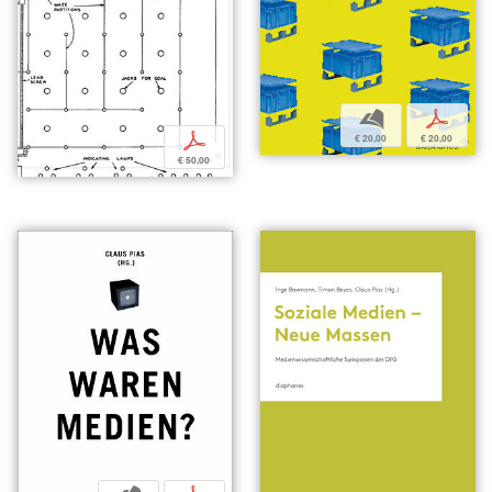
b
p
p
€ 20,00
€ 20,00
€ 50,00