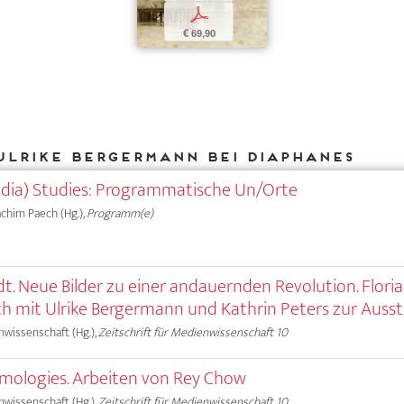
p
€ 69,90
Ulrike Bergermann bei DIAPHANES
dia) Studies: Programmatische Un/Orte
oachim Paech (Hg.),
Programm(e)
dt. Neue Bilder zu einer andauernden Revolution. Flori
h mit Ulrike Bergermann und Kathrin Peters zur Ausst
nwissenschaft (Hg.),
Zeitschrift für Medienwissenschaft 10
mologies. Arbeiten von Rey Chow
nwissenschaft (Hg.),
Zeitschrift für Medienwissenschaft 10