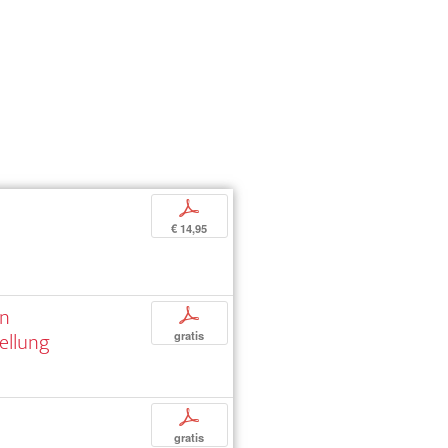
p
€ 14,95
an
p
ellung
gratis
p
gratis