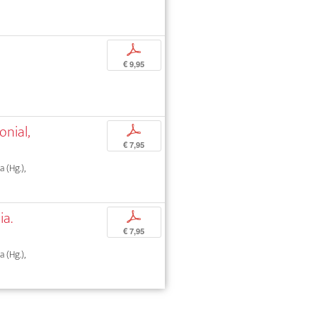
p
€ 9,95
nial,
p
€ 7,95
 (Hg.),
ia.
p
€ 7,95
 (Hg.),