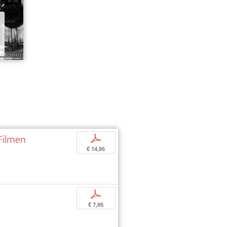
 Filmen
p
€ 14,95
p
€ 7,95