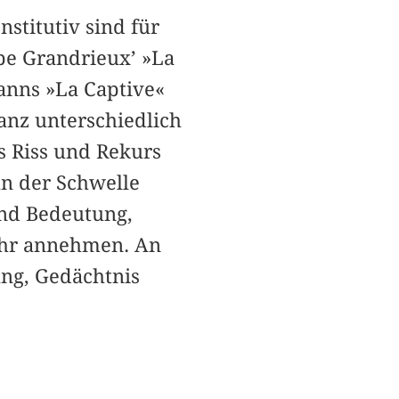
stitutiv sind für
pe Grandrieux’ »La
anns »La Captive«
anz unterschiedlich
ls Riss und Rekurs
an der Schwelle
nd Bedeutung,
ehr annehmen. An
ung, Gedächtnis