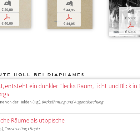
b
b
€ 40,00
€ 44,95
b
p
p
€ 50,00
€ 40,00
€ 44,95
p
€ 50,00
Ute Holl bei DIAPHANES
, entsteht ein dunkler Fleck«. Raum, Licht und Blick in
ergs
Anne von der Heiden (Hg.),
Blickzähmung und Augentäuschung
che Räume als utopische
.),
Constructing Utopia