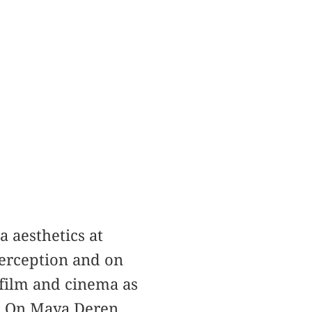
a aesthetics at
perception and on
 film and cinema as
s. On Maya Deren,