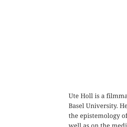
Ute Holl is a filmm
Basel University. H
the epistemology o
well as on the medi