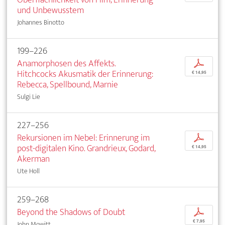
und Unbewusstem
Johannes Binotto
199–226
Anamorphosen des Affekts.
p
Hitchcocks Akusmatik der Erinnerung:
€ 14,95
Rebecca, Spellbound, Marnie
Sulgi Lie
227–256
Rekursionen im Nebel: Erinnerung im
p
post-digitalen Kino. Grandrieux, Godard,
€ 14,95
Akerman
Ute Holl
259–268
Beyond the Shadows of Doubt
p
€ 7,95
John Mowitt