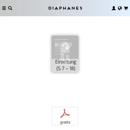
Diaphanes
Einleitung
(S. 7 – 18)
p
gratis