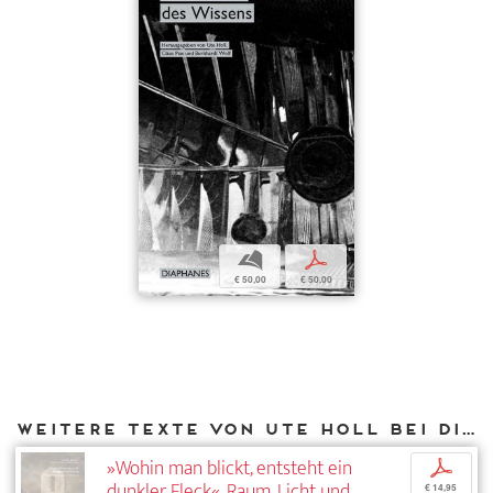
b
p
€ 50,00
€ 50,00
Weitere Texte von Ute Holl bei DIAPHANES
»Wohin man blickt, entsteht ein
p
dunkler Fleck«. Raum, Licht und
€ 14,95