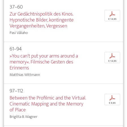
37–60
Zur Gedächtnispolitik des Kinos.
p
Hypnotische Bilder, kontingente
€ 14,95
Vergangenheiten, Vergessen
Pasi Väliaho
61–94
»You can't put your arms around a
p
memory«. Filmische Gesten des
€ 14,95
Erinnerns
Matthias Wittmann
97–112
Between the Profilmic and the Virtual.
p
Cinematic Mapping and the Memory
€ 9,95
of Place
Brigitta B. Wagner