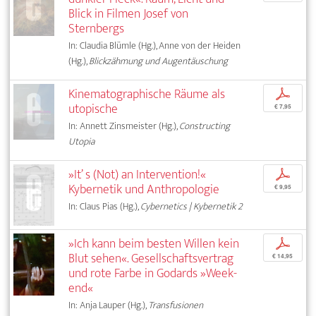
Blick in Filmen Josef von
Sternbergs
In: Claudia Blümle (Hg.), Anne von der Heiden
(Hg.),
Blickzähmung und Augentäuschung
Kinematographische Räume als
p
utopische
€ 7,95
In: Annett Zinsmeister (Hg.),
Constructing
Utopia
»It’ s (Not) an Intervention!«
p
Kybernetik und Anthropologie
€ 9,95
In: Claus Pias (Hg.),
Cybernetics | Kybernetik 2
»Ich kann beim besten Willen kein
p
Blut sehen«. Gesellschaftsvertrag
€ 14,95
und rote Farbe in Godards »Week-
end«
In: Anja Lauper (Hg.),
Transfusionen