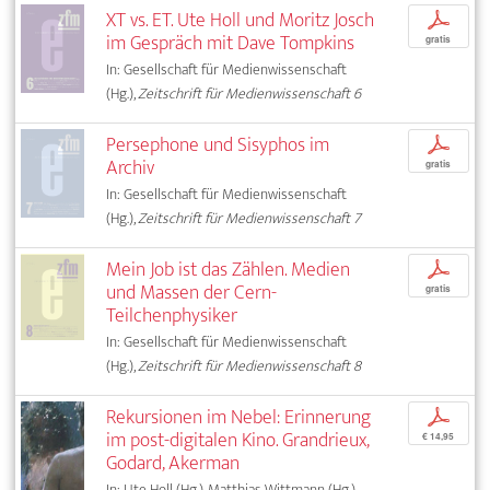
XT vs. ET. Ute Holl und Moritz Josch
p
im Gespräch mit Dave Tompkins
gratis
In: Gesellschaft für Medienwissenschaft
(Hg.),
Zeitschrift für Medienwissenschaft 6
Persephone und Sisyphos im
p
Archiv
gratis
In: Gesellschaft für Medienwissenschaft
(Hg.),
Zeitschrift für Medienwissenschaft 7
Mein Job ist das Zählen. Medien
p
und Massen der Cern-
gratis
Teilchenphysiker
In: Gesellschaft für Medienwissenschaft
(Hg.),
Zeitschrift für Medienwissenschaft 8
Rekursionen im Nebel: Erinnerung
p
im post-digitalen Kino. Grandrieux,
€ 14,95
Godard, Akerman
In: Ute Holl (Hg.), Matthias Wittmann (Hg.),