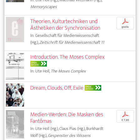
Memoryscapes
Theorien, Kulturtechniken und
p
Ästhetiken der Synchronisation
gratis
In: Gesellschaft für Medienwissenschaft
(Hg.),
Zeitschrift für Medienwissenschaft 11
Introduction. The Moses Complex
OPEN
ACCESS
In: Ute Holl,
The Moses Complex
Dream, Clouds, Off, Exile
OPEN
ACCESS
Medien-Werden: Die Masken des
p
Fantômas
€ 7,95
In: Ute Holl (Hg.), Claus Pias (Hg.), Burkhardt
Wolf (Hg.),
Gespenster des Wissens