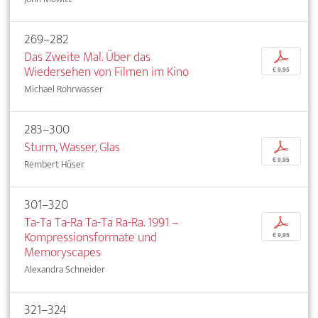
269–282
Das Zweite Mal. Über das
p
Wiedersehen von Filmen im Kino
€ 9,95
Michael Rohrwasser
283–300
Sturm, Wasser, Glas
p
€ 9,95
Rembert Hüser
301–320
Ta-Ta Ta-Ra Ta-Ta Ra-Ra. 1991 –
p
Kompressionsformate und
€ 9,95
Memoryscapes
Alexandra Schneider
321–324