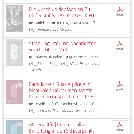
Die Unschuld der Medien. Zu
p
Riefenstahls DAS BLAUE LICHT
€ 9,95
In: Daniel Gethmann (Hg.), Markus Stauff
(Hg.),
Politiken der Medien
Strahlung, Störung, Nachrichten
p
vom Licht der Welt
€ 9,95
In: Thomas Bäumler (Hg.), Benjamin Bühler
(Hg.), Stefan Rieger (Hg.),
Nicht Fisch – nicht
Fleisch
Parisflaneur: Spaziergänge in
p
binauralen Hörräumen. Martin
gratis
Rumori im Gespräch mit Ute Holl
In: Gesellschaft für Medienwissenschaft
(Hg.),
Zeitschrift für Medienwissenschaft 1
Materialität | Immaterialität.
p
Einleitung in den Schwerpunkt
gratis