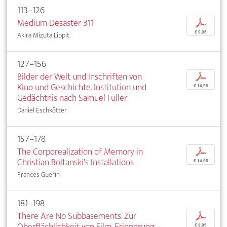
113–126
Medium Desaster 311
p
€ 9,95
Akira Mizuta Lippit
127–156
Bilder der Welt und Inschriften von
p
Kino und Geschichte. Institution und
€ 14,95
Gedächtnis nach Samuel Fuller
Daniel Eschkötter
157–178
The Corporealization of Memory in
p
Christian Boltanski's Installations
€ 14,95
Frances Guerin
181–198
There Are No Subbasements. Zur
p
Oberflächlichkeit von Film, Erinnerung
€ 9,95