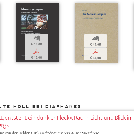
b
b
€ 45,00
€ 44,95
p
p
€ 45,00
€ 44,95
Ute Holl bei DIAPHANES
, entsteht ein dunkler Fleck«. Raum, Licht und Blick in
ergs
Anne von der Heiden (Hg.),
Blickzähmung und Augentäuschung