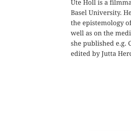
Ute Holl is a filmm
Basel University. H
the epistemology o
well as on the medi
she published e.g. 
edited by Jutta He