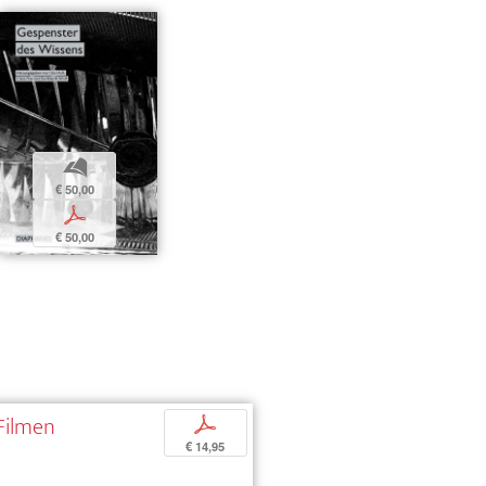
b
€ 50,00
p
€ 50,00
 Filmen
p
€ 14,95