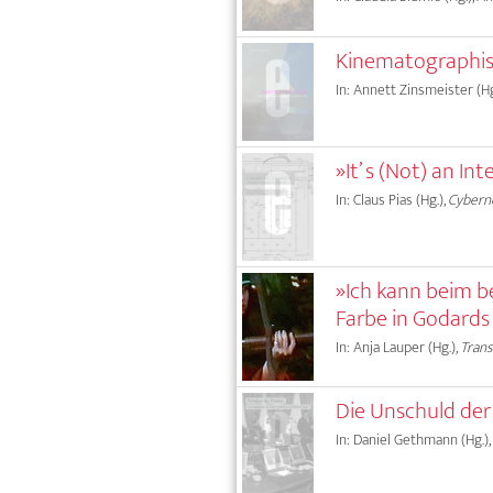
Kinematographis
In: Annett Zinsmeister (Hg
»It’ s (Not) an I
In: Claus Pias (Hg.),
Cyberne
»Ich kann beim be
Farbe in Godard
In: Anja Lauper (Hg.),
Tran
Die Unschuld der
In: Daniel Gethmann (Hg.),