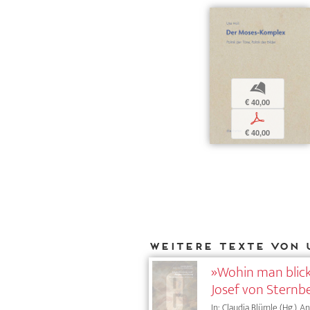
b
€ 40,00
p
€ 40,00
Weitere Texte von 
»Wohin man blickt
Josef von Sternb
In: Claudia Blümle (Hg.), 