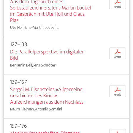
Aus dem Tagebuch eines
p
Selbstaufzeichners. Jens Martin Loebel
gratis
im Gespräch mit Ute Holl und Claus
Pias
Ute Holl, Jens-Martin Loebel, ...
127–138
Die Parallelperspektive im digitalen
p
Bild
gratis
Benjamin Beil, Jens Schröter
139–157
Sergej M. Eisensteins »Allgemeine
p
Geschichte des Kinos«.
gratis
Aufzeichnungen aus dem Nachlass
Naum Klejman, Antonio Somaini
159–176