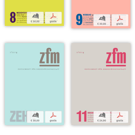
b
p
b
p
€ 30,00
gratis
€ 30,00
gratis
b
p
b
p
€ 30,00
gratis
€ 24,90
gratis