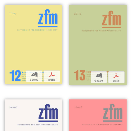
b
p
b
p
€ 30,00
gratis
€ 30,00
gratis