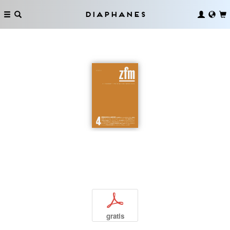
Diaphanes
p
gratis