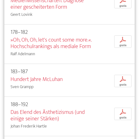
Medienwissenschaften. Diagnose
p
einer gescheiterten Form
gratis
Geert Lovink
178–182
»Oh, Oh, Oh, let's count some more.«.
p
Hochschulrankings als mediale Form
gratis
Ralf Adelmann
183–187
Hundert Jahre McLuhan
p
gratis
Sven Grampp
188–192
Das Elend des Ästhetizismus (und
p
einige seiner Stärken)
gratis
Johan Frederik Hartle