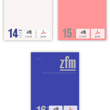
b
p
b
p
€ 30,00
gratis
€ 24,90
gratis
b
p