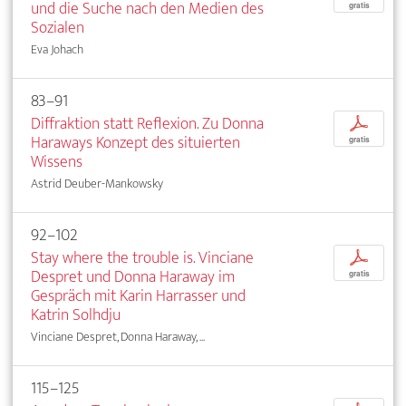
und die Suche nach den Medien des
gratis
Sozialen
Eva Johach
83–91
Diffraktion statt Reflexion. Zu Donna
p
Haraways Konzept des situierten
gratis
Wissens
Astrid Deuber-Mankowsky
92–102
Stay where the trouble is. Vinciane
p
Despret und Donna Haraway im
gratis
Gespräch mit Karin Harrasser und
Katrin Solhdju
Vinciane Despret, Donna Haraway, ...
115–125