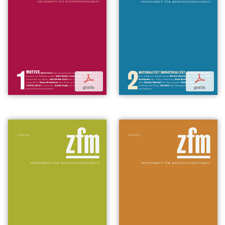
p
p
gratis
gratis