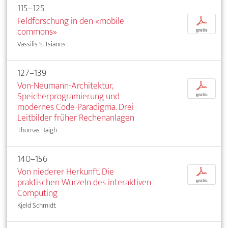
115–125
Feldforschung in den «mobile
p
commons»
gratis
Vassilis S. Tsianos
127–139
Von-Neumann-Architektur,
p
Speicherprogramierung und
gratis
modernes Code-Paradigma. Drei
Leitbilder früher Rechenanlagen
Thomas Haigh
140–156
Von niederer Herkunft. Die
p
praktischen Wurzeln des interaktiven
gratis
Computing
Kjeld Schmidt