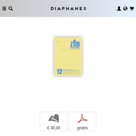
Diaphanes
b
p
€ 30,00
gratis