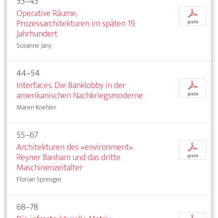
33–43
Operative Räume.
p
Prozessarchitekturen im späten 19.
gratis
Jahrhundert
Susanne Jany
44–54
Interfaces. Die Banklobby in der
p
amerikanischen Nachkriegsmoderne
gratis
Maren Koehler
55–67
Architekturen des «environment».
p
Reyner Banham und das dritte
gratis
Maschinenzeitalter
Florian Sprenger
68–78