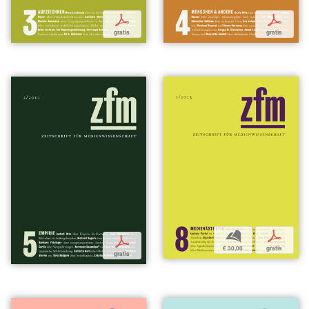
p
p
gratis
gratis
b
p
p
€ 30,00
gratis
gratis