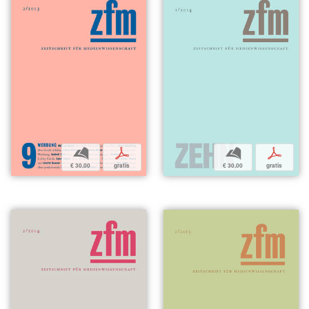
b
p
b
p
€ 30,00
gratis
€ 30,00
gratis