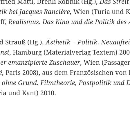
ried Mattl, Drehli Robnik (Hg.),
Das Streit
ik bei Jacques Rancière,
Wien (Turia und K
ff,
Realismus. Das Kino und die Politik des 
d Strauß (Hg.),
Ästhetik + Politik. Neuaufte
unst
, Hamburg (Materialverlag Textem) 200
er emanzipierte Zuschauer
, Wien (Passagen
é
, Paris 2008), aus dem Französischen von 
 ohne Grund. Filmtheorie, Postpolitik und D
ria und Kant) 2010.