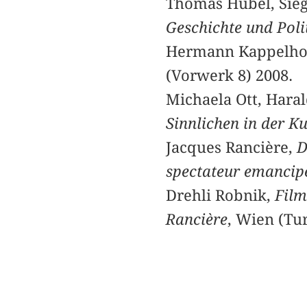
Thomas Hübel, Siegf
Geschichte und Polit
Hermann Kappelho
(Vorwerk 8) 2008.
Michaela Ott, Haral
Sinnlichen in der K
Jacques Rancière,
D
spectateur emancip
Drehli Robnik,
Film
Rancière
, Wien (Tu