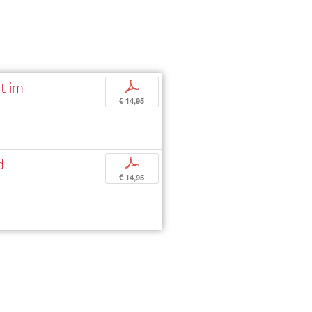
ät im
p
€ 14,95
d
p
€ 14,95