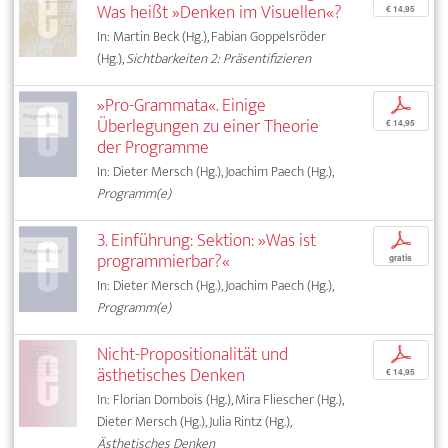
Was heißt »Denken im Visuellen«?
€ 14,95
In: Martin Beck (Hg.), Fabian Goppelsröder
(Hg.),
Sichtbarkeiten 2: Präsentifizieren
»Pro-Grammata«. Einige
p
Überlegungen zu einer Theorie
€ 14,95
der Programme
In: Dieter Mersch (Hg.), Joachim Paech (Hg.),
Programm(e)
3. Einführung: Sektion: »Was ist
p
programmierbar?«
gratis
In: Dieter Mersch (Hg.), Joachim Paech (Hg.),
Programm(e)
Nicht-Propositionalität und
p
ästhetisches Denken
€ 14,95
In: Florian Dombois (Hg.), Mira Fliescher (Hg.),
Dieter Mersch (Hg.), Julia Rintz (Hg.),
Ästhetisches Denken