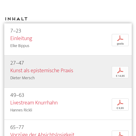
Inhalt
7–23
Einleitung
p
gratis
Elke Bippus
27–47
Kunst als epistemische Praxis
p
€ 14,95
Dieter Mersch
49–63
Livestream Knurrhahn
p
€ 9,95
Hannes Rickli
65–77
Vorzüge der Absichtslosigkeit
p