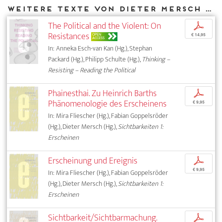
Weitere Texte von Dieter Mersch bei DIAPHANES
The Political and the Violent: On
p
Resistances
OPEN
€ 14,95
ACCESS
In: Anneka Esch-van Kan (Hg.), Stephan
Packard (Hg.), Philipp Schulte (Hg.),
Thinking –
Resisting – Reading the Political
Phainesthai. Zu Heinrich Barths
p
Phänomenologie des Erscheinens
€ 9,95
In: Mira Fliescher (Hg.), Fabian Goppelsröder
(Hg.), Dieter Mersch (Hg.),
Sichtbarkeiten 1:
Erscheinen
Erscheinung und Ereignis
p
€ 9,95
In: Mira Fliescher (Hg.), Fabian Goppelsröder
(Hg.), Dieter Mersch (Hg.),
Sichtbarkeiten 1:
Erscheinen
Sichtbarkeit/Sichtbarmachung.
p