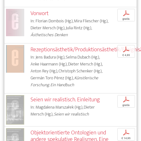
Vorwort
p
gratis
In: Florian Dombois (Hg.), Mira Fliescher (Hg.),
Dieter Mersch (Hg.), Julia Rintz (Hg.),
Ästhetisches Denken
Rezeptionsästhetik/Produktionsästhetik/Ereignis
p
€ 4,95
In: Jens Badura (Hg.), Selma Dubach (Hg.),
Anke Haarmann (Hg.), Dieter Mersch (Hg.),
Anton Rey (Hg.), Christoph Schenker (Hg.),
Germán Toro Pérez (Hg.),
Künstlerische
Forschung. Ein Handbuch
Seien wir realistisch. Einleitung
p
gratis
In: Magdalena Marszałek (Hg.), Dieter
Mersch (Hg.),
Seien wir realistisch
Objektorientierte Ontologien und
p
andere spekulative Realismen. Eine
€ 14,95