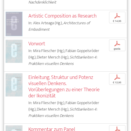
Nachdenklichkeit
Artistic Composition as Research
p
€ 14,95
In: Alex Arteaga (Hg.),
Architectures of
Embodiment
Vorwort
p
gratis
In: Mira Fliescher (Hg.), Fabian Goppelsröder
(Hg.), Dieter Mersch (Hg.),
Sichtbarkeiten 4:
Praktiken visuellen Denkens
Einleitung. Struktur und Potenz
p
visuellen Denkens.
€ 12,95
Vorüberlegungen zu einer Theorie
der Ikonizität
In: Mira Fliescher (Hg.), Fabian Goppelsröder
(Hg.), Dieter Mersch (Hg.),
Sichtbarkeiten 4:
Praktiken visuellen Denkens
Kommentar zum Panel
p