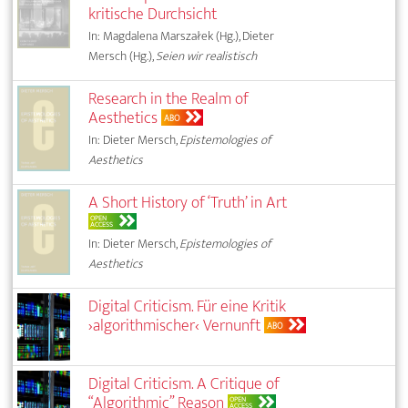
kritische Durchsicht
In: Magdalena Marszałek (Hg.), Dieter
Mersch (Hg.),
Seien wir realistisch
Research in the Realm of
Aesthetics
ABO
In: Dieter Mersch,
Epistemologies of
Aesthetics
A Short History of ‘Truth’ in Art
OPEN
ACCESS
In: Dieter Mersch,
Epistemologies of
Aesthetics
Digital Criticism. Für eine Kritik
›algorithmischer‹ Vernunft
ABO
Digital Criticism. A Critique of
“Algorithmic” Reason
OPEN
ACCESS