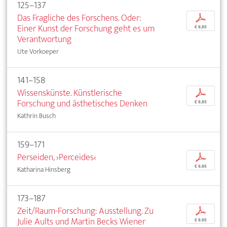
125–137
Das Fragliche des Forschens. Oder:
p
Einer Kunst der Forschung geht es um
€ 9,95
Verantwortung
Ute Vorkoeper
141–158
Wissenskünste. Künstlerische
p
Forschung und ästhetisches Denken
€ 9,95
Kathrin Busch
159–171
Perseiden, ›Perceides‹
p
€ 9,95
Katharina Hinsberg
173–187
Zeit/Raum-Forschung: Ausstellung. Zu
p
Julie Aults und Martin Becks Wiener
€ 9,95