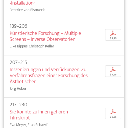
›Installation‹
Beatrice von Bismarck
189–206
Künstlerische Forschung – Multiple
p
Screens – Inverse Observatorien
€ 9,95
Elke Bippus, Christoph Keller
207–215
Inszenierungen und Verrückungen. Zu
p
Verfahrensfragen einer Forschung des
€ 7,95
Ästhetischen
Jörg Huber
217–230
Sie könnte zu Ihnen gehören –
p
Filmskript
€ 9,95
Eva Meyer, Eran Schaerf