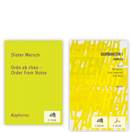
b
b
p
€ 12,00
€ 30,00
€ 30,00