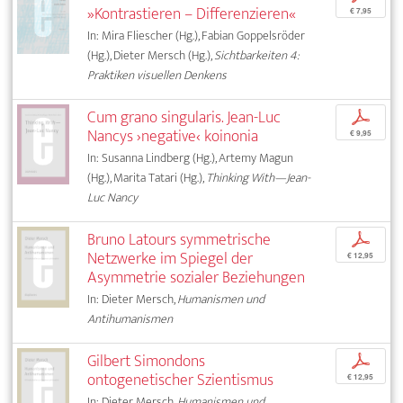
»Kontrastieren – Differenzieren«
€ 7,95
In: Mira Fliescher (Hg.), Fabian Goppelsröder
(Hg.), Dieter Mersch (Hg.),
Sichtbarkeiten 4:
Praktiken visuellen Denkens
Cum grano singularis. Jean-Luc
p
Nancys ›negative‹ koinonia
€ 9,95
In: Susanna Lindberg (Hg.), Artemy Magun
(Hg.), Marita Tatari (Hg.),
Thinking With—Jean-
Luc Nancy
Bruno Latours symmetrische
p
Netzwerke im Spiegel der
€ 12,95
Asymmetrie sozialer Beziehungen
In: Dieter Mersch,
Humanismen und
Antihumanismen
Gilbert Simondons
p
ontogenetischer Szientismus
€ 12,95
In: Dieter Mersch,
Humanismen und