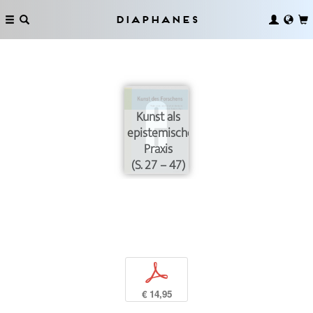
Diaphanes
Kunst als
epistemische
Praxis
(S. 27 – 47)
p
€ 14,95