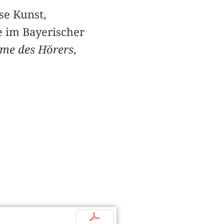
e Kunst,
le im Bayerischer
mme des Hörers
,
p