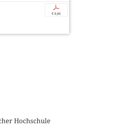
p
€ 9,95
rcher Hochschule