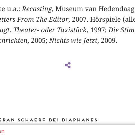
e u.a.:
Recasting
, Museum van Hedendaags
etters From The Editor
, 2007. Hörspiele (al
agt. Theater- oder Taxistück
, 1997;
Die Sti
chrichten
, 2005;
Nichts wie Jetzt
, 2009.
Eran Schaerf bei DIAPHANES
on