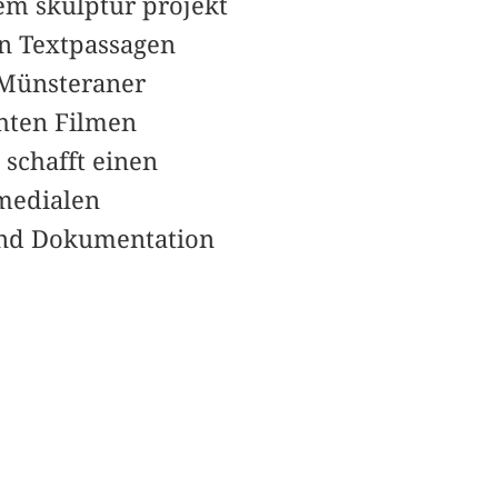
em skulptur projekt
n Textpassagen
 Münsteraner
ehten Filmen
schafft einen
 medialen
 und Dokumentation