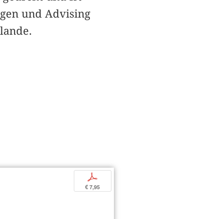
egen und Advising
lande.
p
€ 7,95