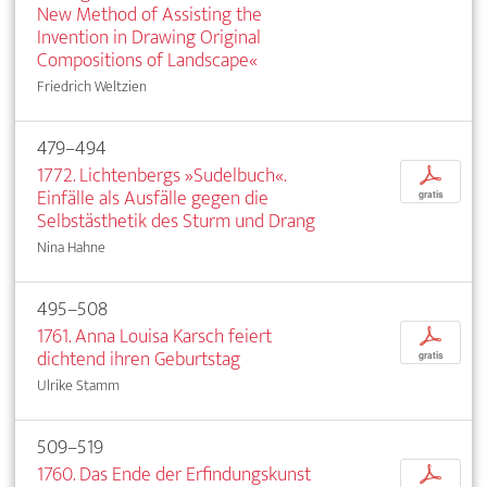
New Method of Assisting the
Invention in Drawing Original
Compositions of Landscape«
Friedrich Weltzien
479–494
1772. Lichtenbergs »Sudelbuch«.
p
Einfälle als Ausfälle gegen die
gratis
Selbstästhetik des Sturm und Drang
Nina Hahne
495–508
1761. Anna Louisa Karsch feiert
p
dichtend ihren Geburtstag
gratis
Ulrike Stamm
509–519
1760. Das Ende der Erfindungskunst
p