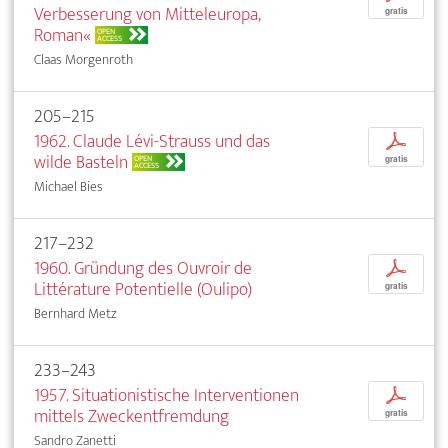
Verbesserung von Mitteleuropa,
gratis
Roman«
OPEN
ACCESS
Claas Morgenroth
205–215
1962. Claude Lévi-Strauss und das
p
wilde Basteln
OPEN
gratis
ACCESS
Michael Bies
217–232
1960. Gründung des Ouvroir de
p
Littérature Potentielle (Oulipo)
gratis
Bernhard Metz
233–243
1957. Situationistische Interventionen
p
mittels Zweckentfremdung
gratis
Sandro Zanetti