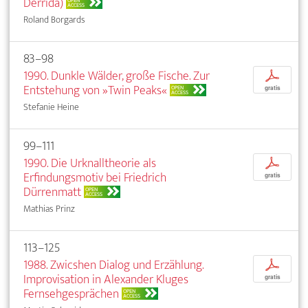
Derrida)
OPEN
ACCESS
Roland Borgards
83–98
1990. Dunkle Wälder, große Fische. Zur
p
Entstehung von »Twin Peaks«
OPEN
gratis
ACCESS
Stefanie Heine
99–111
1990. Die Urknalltheorie als
p
Erfindungsmotiv bei Friedrich
gratis
Dürrenmatt
OPEN
ACCESS
Mathias Prinz
113–125
1988. Zwicshen Dialog und Erzählung.
p
Improvisation in Alexander Kluges
gratis
Fernsehgesprächen
OPEN
ACCESS