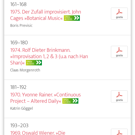
161–168
1975. Der Zufall improvisiert. John
p
Cages »Botanical Music«
OPEN
gratis
ACCESS
Boris Previsic
169–180
1974. Rolf Dieter Brinkmann.
p
»Improvisation 1, 2 & 3 (u.a. nach Han
gratis
Shan)«
OPEN
ACCESS
Claas Morgenroth
181–192
1970. Yvonne Rainer. »Continuous
p
Project – Altered Daily«
OPEN
gratis
ACCESS
Katrin Göggel
193–203
1969. Oswald Wiener. »Die
p