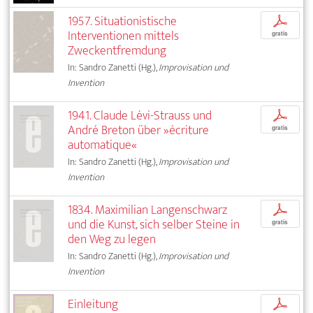
1957. Situationistische
p
Interventionen mittels
gratis
Zweckentfremdung
In: Sandro Zanetti (Hg.),
Improvisation und
Invention
1941. Claude Lévi-Strauss und
p
André Breton über »écriture
gratis
automatique«
In: Sandro Zanetti (Hg.),
Improvisation und
Invention
1834. Maximilian Langenschwarz
p
und die Kunst, sich selber Steine in
gratis
den Weg zu legen
In: Sandro Zanetti (Hg.),
Improvisation und
Invention
Einleitung
p