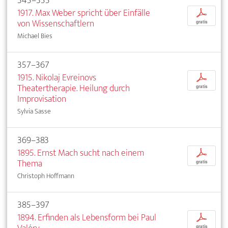
345–355
1917. Max Weber spricht über Einfälle
p
von Wissenschaftlern
gratis
Michael Bies
357–367
1915. Nikolaj Evreinovs
p
Theatertherapie. Heilung durch
gratis
Improvisation
Sylvia Sasse
369–383
1895. Ernst Mach sucht nach einem
p
Thema
gratis
Christoph Hoffmann
385–397
1894. Erfinden als Lebensform bei Paul
p
gratis