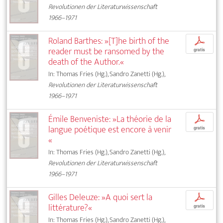
Revolutionen der Literaturwissenschaft
1966–1971
Roland Barthes: »[T]he birth of the
p
reader must be ransomed by the
gratis
death of the Author.«
In: Thomas Fries (Hg.), Sandro Zanetti (Hg.),
Revolutionen der Literaturwissenschaft
1966–1971
Émile Benveniste: »La théorie de la
p
langue poétique est encore à venir
gratis
«
In: Thomas Fries (Hg.), Sandro Zanetti (Hg.),
Revolutionen der Literaturwissenschaft
1966–1971
Gilles Deleuze: »A quoi sert la
p
littérature?«
gratis
In: Thomas Fries (Hg.), Sandro Zanetti (Hg.),