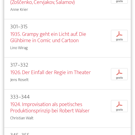
(Zoščenko, Červjakov, Šalamov)
gratis
Anne Krier
301–315
1935. Grampy geht ein Licht auf. Die
p
Glühbirne in Comic und Cartoon
gratis
Lino Wirag
317–332
1926. Der Einfall der Regie im Theater
p
gratis
Jens Roselt
333–344
1924. Improvisation als poetisches
p
Produktionsprinzip bei Robert Walser
gratis
Christian Walt