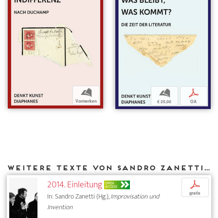
b
b
p
Vormerken
€ 25,00
OA
Weitere Texte von Sandro Zanetti bei DIAPHANES
2014. Einleitung
p
OPEN
ACCESS
gratis
In: Sandro Zanetti (Hg.),
Improvisation und
Invention