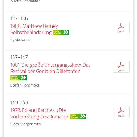
Martin Schneider
127–136
1988. Matthew Barney.
p
Selbstbehinderung
OPEN
gratis
ACCESS
Sylvia Sasse
137–147
1981. Die große Untergangsshow. Das
p
Festival der Genialen Dilletanten
gratis
OPEN
ACCESS
Stefan Porombka
149–159
1978. Roland Barthes. »Die
p
Vorbereitung des Romans«
OPEN
gratis
ACCESS
Claas Morgenroth