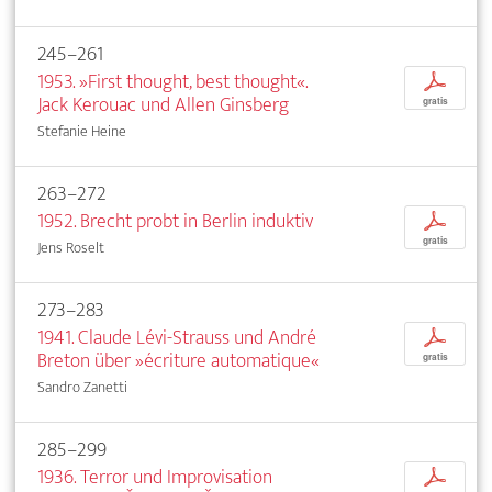
245–261
1953. »First thought, best thought«.
p
Jack Kerouac und Allen Ginsberg
gratis
Stefanie Heine
263–272
1952. Brecht probt in Berlin induktiv
p
gratis
Jens Roselt
273–283
1941. Claude Lévi-Strauss und André
p
Breton über »écriture automatique«
gratis
Sandro Zanetti
285–299
1936. Terror und Improvisation
p