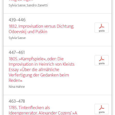
Sylvia Sasse, Sandro Zanetti
439–446
1832. Improvisation versus Dichtung.
p
Odoevskij und Puškin
gratis
Sylvia Sasse
447–461
1805. »Kampfspiele«, oder: Die
p
Improvisation in Heinrich von Kleists
gratis
Essay »Über die allmähliche
Verfertigung der Gedanken beim
Reden«
Nina Hahne
463–478
1785. Tintenflecken als
p
Ideengenerator. Alexander Cozens’ »A
gratis