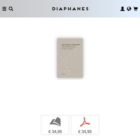
Diaphanes
b
p
€ 34,95
€ 34,95