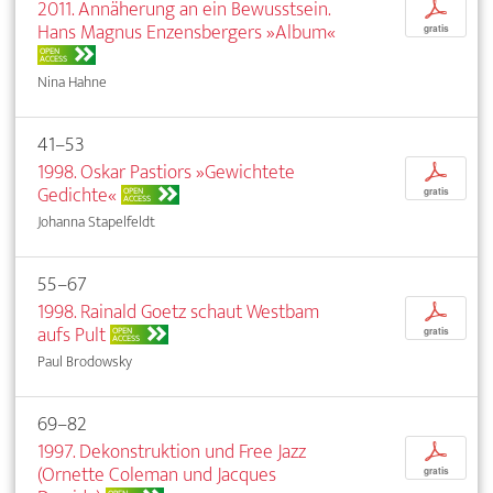
2011. Annäherung an ein Bewusstsein.
p
Hans Magnus Enzensbergers »Album«
gratis
OPEN
ACCESS
Nina Hahne
41–53
1998. Oskar Pastiors »Gewichtete
p
Gedichte«
OPEN
gratis
ACCESS
Johanna Stapelfeldt
55–67
1998. Rainald Goetz schaut Westbam
p
aufs Pult
OPEN
gratis
ACCESS
Paul Brodowsky
69–82
1997. Dekonstruktion und Free Jazz
p
(Ornette Coleman und Jacques
gratis