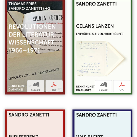
b
p
b
p
€ 40,00
OA
€ 25,00
OA