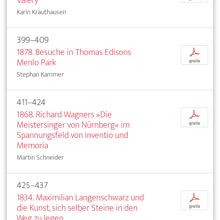
Valéry
Karin Krauthausen
399–409
1878. Besuche in Thomas Edisons
p
Menlo Park
gratis
Stephan Kammer
411–424
1868. Richard Wagners »Die
p
Meistersinger von Nürnberg« im
gratis
Spannungsfeld von Inventio und
Memoria
Martin Schneider
425–437
1834. Maximilian Langenschwarz und
p
die Kunst, sich selber Steine in den
gratis
Weg zu legen