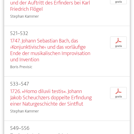
und der Auftritt des Erfinders bei Karl
gratis
Friedrich Flögel
Stephan Kammer
521–532
1747. Johann Sebastian Bach, das
p
›Konjunktivische‹ und das vorläufige
gratis
Ende der musikalischen Improvisation
und Invention
Boris Previsic
533–547
1726. »Homo diluvii testis«. Johann
p
Jakob Scheuchzers doppelte Erfindung
gratis
einer Naturgeschichte der Sintflut
Stephan Kammer
549–556