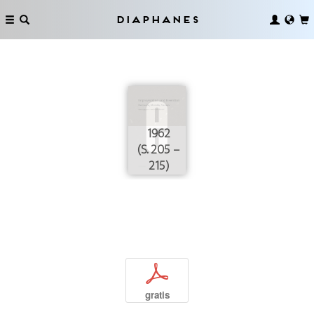
Diaphanes
1962
(S. 205 –
215)
p
gratis