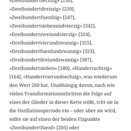
»Zweihundertsechzig« [230],
»Zweihundertdreiszig« [250],
»Zweihundertfuenfzig« [247],
»Zweihundertsiebenundvierzig« [342],
»Dreihundertzweiundvierzig« [324],
»Dreihundertvierundzwanzig« [325],
»Dreihundertfuenfundzwanzig« [323],
»Dreihundertdreiundzwanzig« [307],
»Dreihundertsieben« [180], »Hundertachtzig«
[164], »Hundertvierundsechzig«, was wiederum
den Wert 260 hat. Unabhängig davon, nach wie
vielen Transformationsschritten die Folge auf
eines der Glieder in dieser Kette stößt, tritt sie in
die Oszillationsperiode ein – oder aber sie wird,
sollte sie auf einen der beiden Fixpunkte
»Zweihundertfuenf« [205] oder