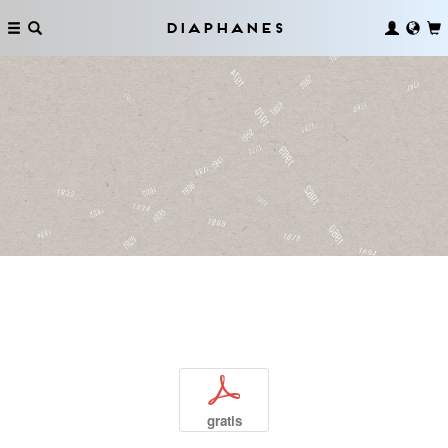
Diaphanes
p
gratis