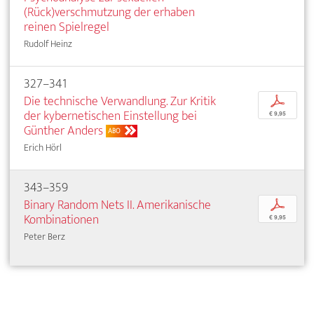
(Rück)verschmutzung der erhaben
reinen Spielregel
Rudolf Heinz
327–341
Die technische Verwandlung. Zur Kritik
p
der kybernetischen Einstellung bei
€ 9,95
Günther Anders
ABO
Erich Hörl
343–359
Binary Random Nets II. Amerikanische
p
Kombinationen
€ 9,95
Peter Berz