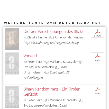
Weitere Texte von Peter Berz bei DIAPHANES
Die vier Verschiebungen des Blicks
p
€ 14,95
In: Claudia Blümle (Hg.), Anne von der Heiden
(Hg.),
Blickzähmung und Augentäuschung
Vorwort
p
gratis
In: Peter Berz (Hg.), Marianne Kubaczek (Hg.),
Eva Laquièze-Waniek (Hg.), David
Unterholzner (Hg.),
Spielregeln. 25
Aufstellungen
Binary Random Nets I. Ein Tiroler
p
Gerücht
€ 9,95
In: Peter Berz (Hg.), Marianne Kubaczek (Hg.),
Eva Laquièze-Waniek (Hg.), David