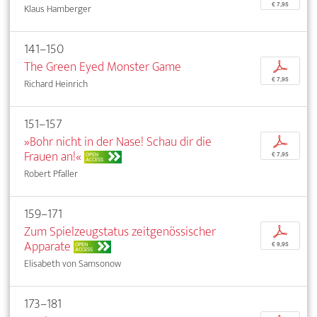
€ 7,95
Klaus Hamberger
141–150
The Green Eyed Monster Game
p
€ 7,95
Richard Heinrich
151–157
»Bohr nicht in der Nase! Schau dir die
p
Frauen an!«
OPEN
€ 7,95
ACCESS
Robert Pfaller
159–171
Zum Spielzeugstatus zeitgenössischer
p
Apparate
OPEN
€ 9,95
ACCESS
Elisabeth von Samsonow
173–181