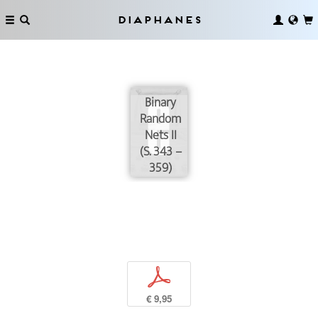
Diaphanes
Binary
Random
Nets II
(S. 343 –
359)
p
€ 9,95