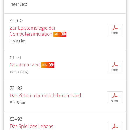
Peter Berz
41–60
Zur Epistemologie der
p
Computersimulation
€ 9,95
ABO
Claus Pias
61–71
Gezähmte Zeit
p
ABO
€ 9,95
Joseph Vogl
73–82
Das Zittern der unsichtbaren Hand
p
€ 7,95
Eric Brian
83–93
Das Spiel des Lebens
p