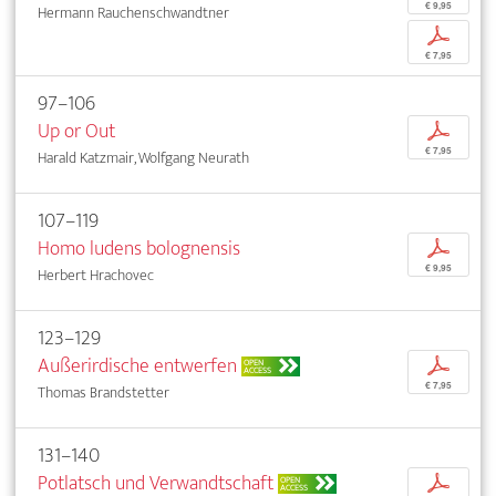
€ 9,95
Hermann Rauchenschwandtner
p
€ 7,95
97–106
Up or Out
p
€ 7,95
Harald Katzmair, Wolfgang Neurath
107–119
Homo ludens bolognensis
p
€ 9,95
Herbert Hrachovec
123–129
Außerirdische entwerfen
p
OPEN
ACCESS
€ 7,95
Thomas Brandstetter
131–140
Potlatsch und Verwandtschaft
p
OPEN
ACCESS