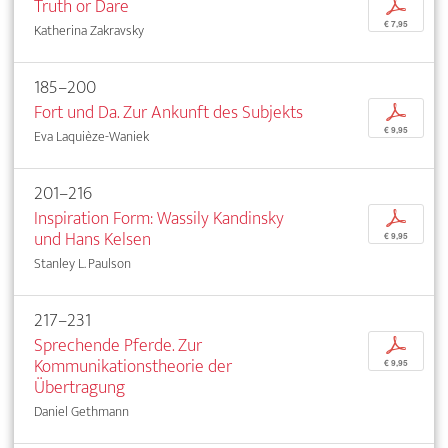
Truth or Dare
p
€ 7,95
Katherina Zakravsky
185–200
Fort und Da. Zur Ankunft des Subjekts
p
€ 9,95
Eva Laquièze-Waniek
201–216
Inspiration Form: Wassily Kandinsky
p
und Hans Kelsen
€ 9,95
Stanley L. Paulson
217–231
Sprechende Pferde. Zur
p
Kommunikationstheorie der
€ 9,95
Übertragung
Daniel Gethmann