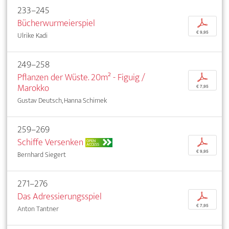
233–245
Bücherwurmeierspiel
p
€ 9,95
Ulrike Kadi
249–258
Pflanzen der Wüste. 20m² - Figuig /
p
Marokko
€ 7,95
Gustav Deutsch, Hanna Schimek
259–269
Schiffe Versenken
p
OPEN
ACCESS
€ 9,95
Bernhard Siegert
271–276
Das Adressierungsspiel
p
€ 7,95
Anton Tantner