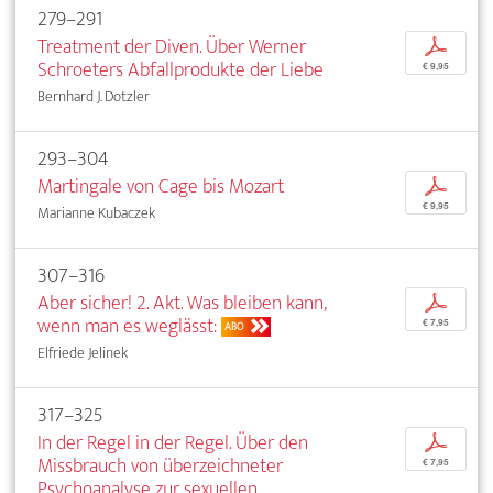
279–291
Treatment der Diven. Über Werner
p
Schroeters Abfallprodukte der Liebe
€ 9,95
Bernhard J. Dotzler
293–304
Martingale von Cage bis Mozart
p
€ 9,95
Marianne Kubaczek
307–316
Aber sicher! 2. Akt. Was bleiben kann,
p
wenn man es weglässt:
€ 7,95
ABO
Elfriede Jelinek
317–325
In der Regel in der Regel. Über den
p
Missbrauch von überzeichneter
€ 7,95
Psychoanalyse zur sexuellen