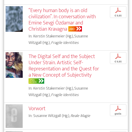
“Every human body is an old
p
civilization”. In conversation with
€ 9,95
Emine Sevgi Özdamar and
Christian Kravagna
ABO
In: Kerstin Stakemeier (Hg.), Susanne
Witzgall (Hg.),
Fragile Identities
The Digital Self and the Subject
p
Under Strain. Artistic Self-
€ 9,95
Representation and the Quest for
a New Concept of Subjectivity
OPEN
ACCESS
In: Kerstin Stakemeier (Hg.), Susanne
Witzgall (Hg.),
Fragile Identities
Vorwort
p
gratis
In: Susanne Witzgall (Hg.),
Reale Magie