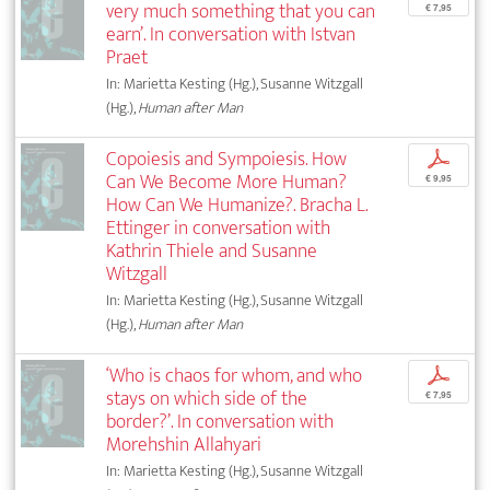
very much something that you can
€ 7,95
earn’. In conversation with Istvan
Praet
In: Marietta Kesting (Hg.), Susanne Witzgall
(Hg.),
Human after Man
Copoiesis and Sympoiesis. How
p
Can We Become More Human?
€ 9,95
How Can We Humanize?. Bracha L.
Ettinger in conversation with
Kathrin Thiele and Susanne
Witzgall
In: Marietta Kesting (Hg.), Susanne Witzgall
(Hg.),
Human after Man
‘Who is chaos for whom, and who
p
stays on which side of the
€ 7,95
border?’. In conversation with
Morehshin Allahyari
In: Marietta Kesting (Hg.), Susanne Witzgall