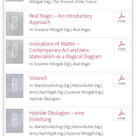
Witzgall (Hg.),
The Present of the Future
Real Magic – An Introductory
p
Approach
€ 9,95
In: Susanne Witzgall (Hg.),
Real Magic
Invocations of Matter –
p
Contemporary Art and New
€ 9,95
Materialism as a Magical Diagram
In: Susanne Witzgall (Hg.),
Real Magic
Vorwort
p
€ 5,95
In: Marietta Kesting (Hg.), Maria Muhle (Hg.),
Jenny Nachtigall (Hg.), Susanne Witzgall (Hg.),
Hybride Ökologien
Hybride Ökologien – eine
p
Einleitung
€ 9,95
In: Marietta Kesting (Hg.), Maria Muhle (Hg.),
Jenny Nachtigall (Hg.), Susanne Witzgall (Hg.),