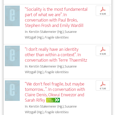
“Sociality is the most fundamental
p
part of what we are”. In
€ 9,95
conversation with Paul Broks,
Stephen Frosh and Emily Wardill
In: Kerstin Stakemeier (Hg.), Susanne
Witzgall (Hg.),
Fragile Identities
“I don’t really have an identity
p
other than within a context”. In
€ 9,95
conversation with Terre Thaemlitz
In: Kerstin Stakemeier (Hg.), Susanne
Witzgall (Hg.),
Fragile Identities
“We don't feel fragile, but maybe
p
tomorrow...”. In conversation with
€ 7,95
Claire Denis, Okwui Enwezor and
Sarah Rifky
OPEN
ACCESS
In: Kerstin Stakemeier (Hg.), Susanne
Witzgall (Hg.),
Fragile Identities