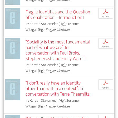
Fragile Identities and the Question
p
of Cohabitation – Introduction I
€ 7,95
In: Kerstin Stakemeier (Hg.), Susanne
Witzgall (Hg.),
Fragile Identities
“Sociality is the most fundamental
p
part of what we are”. In
€ 9,95
conversation with Paul Broks,
Stephen Frosh and Emily Wardill
In: Kerstin Stakemeier (Hg.), Susanne
Witzgall (Hg.),
Fragile Identities
“I don’t really have an identity
p
other than within a context”. In
€ 9,95
conversation with Terre Thaemlitz
In: Kerstin Stakemeier (Hg.), Susanne
Witzgall (Hg.),
Fragile Identities