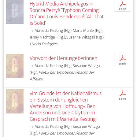
Hybrid Media Archipelagos in
p
Sondra Perry’s ‘Typhoon Coming
€ 9,95
On’ and Louis Henderson’s ‘All That
is Solid’
In: Marietta Kesting (Hg.), Maria Muhle (Hg.),
Jenny Nachtigall (Hg.), Susanne Witzgall (Hg.),
Hybrid Ecologies
Vorwort der Herausgeberinnen
p
gratis
In: Marietta Kesting (Hg.), Susanne Witzgall
(Hg.),
Politik der Emotionen/Macht der
Affekte
»Im Grunde ist der Nationalismus
p
ein System der ungleichen
€ 5,95
Verteilung von Hoffnung«. Ben
Anderson und Jace Clayton im
Gespräch mit Marietta Kesting
In: Marietta Kesting (Hg.), Susanne Witzgall
(Hg.),
Politik der Emotionen/Macht der