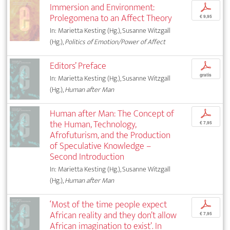
Immersion and Environment:
p
Prolegomena to an Affect Theory
€ 9,95
In: Marietta Kesting (Hg.), Susanne Witzgall
(Hg.),
Politics of Emotion/Power of Affect
Editors’ Preface
p
gratis
In: Marietta Kesting (Hg.), Susanne Witzgall
(Hg.),
Human after Man
Human after Man: The Concept of
p
the Human, Technology,
€ 7,95
Afrofuturism, and the Production
of Speculative Knowledge –
Second Introduction
In: Marietta Kesting (Hg.), Susanne Witzgall
(Hg.),
Human after Man
‘Most of the time people expect
p
African reality and they don’t allow
€ 7,95
African imagination to exist’. In