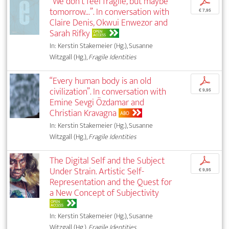
“We don't feel fragile, but maybe
p
tomorrow...”. In conversation with
€ 7,95
Claire Denis, Okwui Enwezor and
Sarah Rifky
OPEN
ACCESS
In: Kerstin Stakemeier (Hg.), Susanne
Witzgall (Hg.),
Fragile Identities
“Every human body is an old
p
civilization”. In conversation with
€ 9,95
Emine Sevgi Özdamar and
Christian Kravagna
ABO
In: Kerstin Stakemeier (Hg.), Susanne
Witzgall (Hg.),
Fragile Identities
The Digital Self and the Subject
p
Under Strain. Artistic Self-
€ 9,95
Representation and the Quest for
a New Concept of Subjectivity
OPEN
ACCESS
In: Kerstin Stakemeier (Hg.), Susanne
Witzgall (Hg.),
Fragile Identities