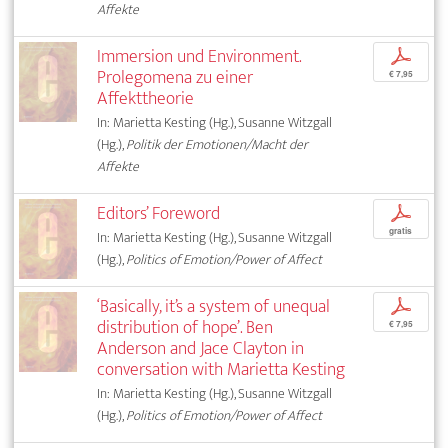
Affekte
Immersion und Environment.
p
Prolegomena zu einer
€ 7,95
Affekttheorie
In: Marietta Kesting (Hg.), Susanne Witzgall
(Hg.),
Politik der Emotionen/Macht der
Affekte
Editors’ Foreword
p
gratis
In: Marietta Kesting (Hg.), Susanne Witzgall
(Hg.),
Politics of Emotion/Power of Affect
‘Basically, it’s a system of unequal
p
distribution of hope’. Ben
€ 7,95
Anderson and Jace Clayton in
conversation with Marietta Kesting
In: Marietta Kesting (Hg.), Susanne Witzgall
(Hg.),
Politics of Emotion/Power of Affect