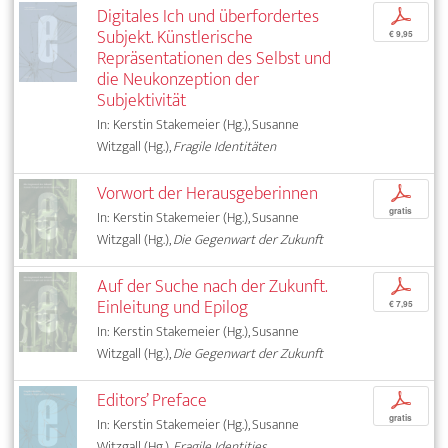
Digitales Ich und überfordertes
p
Subjekt. Künstlerische
€ 9,95
Repräsentationen des Selbst und
die Neukonzeption der
Subjektivität
In: Kerstin Stakemeier (Hg.), Susanne
Witzgall (Hg.),
Fragile Identitäten
Vorwort der Herausgeberinnen
p
gratis
In: Kerstin Stakemeier (Hg.), Susanne
Witzgall (Hg.),
Die Gegenwart der Zukunft
Auf der Suche nach der Zukunft.
p
Einleitung und Epilog
€ 7,95
In: Kerstin Stakemeier (Hg.), Susanne
Witzgall (Hg.),
Die Gegenwart der Zukunft
Editors’ Preface
p
gratis
In: Kerstin Stakemeier (Hg.), Susanne
Witzgall (Hg.),
Fragile Identities