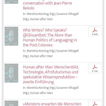
conversation with Jean-Pierre
Bekolo
In: Marietta Kesting (Hg.), Susanne Witzgall
(Hg.),
Human after Man
Who Writes? Who Speaks?
p
@Glissantbot: The More than
€ 9,95
Human Politics of Languaging in
the Post-Colonies
In: Marietta Kesting (Hg.), Susanne Witzgall
(Hg.),
Human after Man
Human after Man: Menschenbild,
p
Technologie, Afrofuturismus und
€ 7,95
spekulative Wissensproduktion –
zweite Einführung
In: Marietta Kesting (Hg.), Susanne Witzgall
(Hg.),
Human after Man
»Meistens erwarten die Menschen
p