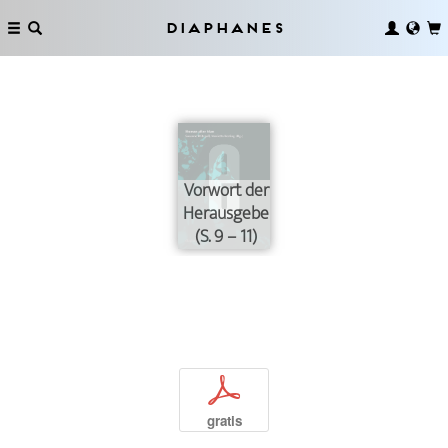
Diaphanes
Vorwort der
Herausgeberinnen
(S. 9 – 11)
p
gratis