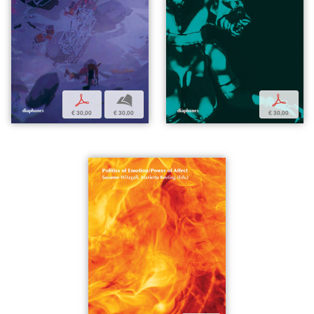
p
b
p
€ 30,00
€ 30,00
€ 30,00