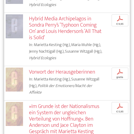
Hybrid Ecologies
Hybrid Media Archipelagos in
p
Sondra Perry’s ‘Typhoon Coming
€ 9,95
On’ and Louis Henderson’s ‘All That
is Solid’
In: Marietta Kesting (Hg.), Maria Muhle (Hg.),
Jenny Nachtigall (Hg.), Susanne Witzgall (Hg.),
Hybrid Ecologies
Vorwort der Herausgeberinnen
p
gratis
In: Marietta Kesting (Hg.), Susanne Witzgall
(Hg.),
Politik der Emotionen/Macht der
Affekte
»Im Grunde ist der Nationalismus
p
ein System der ungleichen
€ 5,95
Verteilung von Hoffnung«. Ben
Anderson und Jace Clayton im
Gespräch mit Marietta Kesting