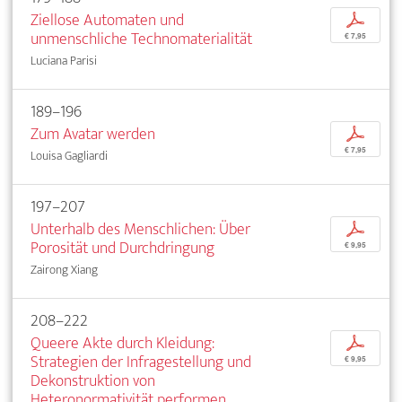
Ziellose Automaten und
p
unmenschliche Technomaterialität
€ 7,95
Luciana Parisi
189–196
Zum Avatar werden
p
€ 7,95
Louisa Gagliardi
197–207
Unterhalb des Menschlichen: Über
p
Porosität und Durchdringung
€ 9,95
Zairong Xiang
208–222
Queere Akte durch Kleidung:
p
Strategien der Infragestellung und
€ 9,95
Dekonstruktion von
Heteronormativität performen