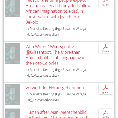
‘Most of the time people expect
p
African reality and they don’t allow
€ 7,95
African imagination to exist’. In
conversation with Jean-Pierre
Bekolo
In: Marietta Kesting (Hg.), Susanne Witzgall
(Hg.),
Human after Man
Who Writes? Who Speaks?
p
@Glissantbot: The More than
€ 9,95
Human Politics of Languaging in
the Post-Colonies
In: Marietta Kesting (Hg.), Susanne Witzgall
(Hg.),
Human after Man
Vorwort der Herausgeberinnen
p
gratis
In: Marietta Kesting (Hg.), Susanne Witzgall
(Hg.),
Human after Man
Human after Man: Menschenbild,
p
Technologie, Afrofuturismus und
€ 7,95