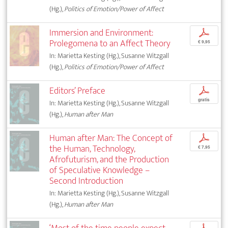
(Hg.),
Politics of Emotion/Power of Affect
Immersion and Environment:
p
Prolegomena to an Affect Theory
€ 9,95
In: Marietta Kesting (Hg.), Susanne Witzgall
(Hg.),
Politics of Emotion/Power of Affect
Editors’ Preface
p
gratis
In: Marietta Kesting (Hg.), Susanne Witzgall
(Hg.),
Human after Man
Human after Man: The Concept of
p
the Human, Technology,
€ 7,95
Afrofuturism, and the Production
of Speculative Knowledge –
Second Introduction
In: Marietta Kesting (Hg.), Susanne Witzgall
(Hg.),
Human after Man