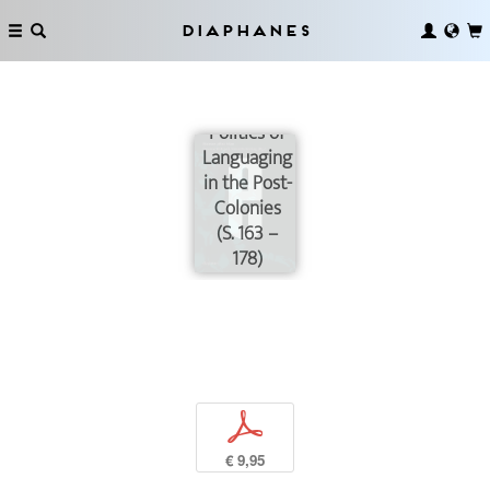
Wer
spricht?
Diaphanes
@Glissantbot:
More than
Human
Politics of
Languaging
in the Post-
Colonies
(S. 163 –
178)
p
€ 9,95