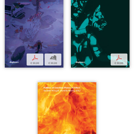
p
b
p
€ 30,00
€ 30,00
€ 30,00