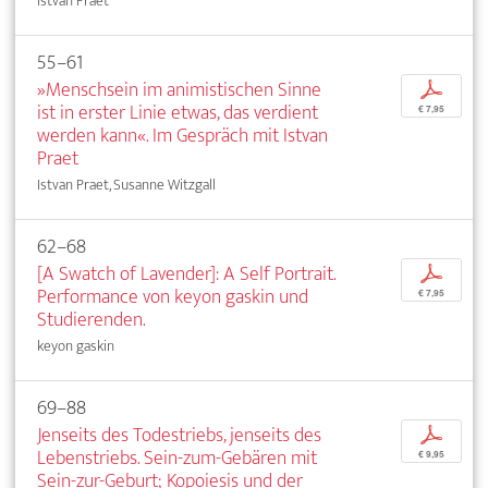
Istvan Praet
55–61
»Menschsein im animistischen Sinne
p
ist in erster Linie etwas, das verdient
€ 7,95
werden kann«. Im Gespräch mit Istvan
Praet
Istvan Praet, Susanne Witzgall
62–68
[A Swatch of Lavender]: A Self Portrait.
p
Performance von keyon gaskin und
€ 7,95
Studierenden.
keyon gaskin
69–88
Jenseits des Todestriebs, jenseits des
p
Lebenstriebs. Sein-zum-Gebären mit
€ 9,95
Sein-zur-Geburt; Kopoiesis und der