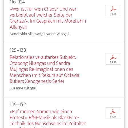
116–124
»Wer ist für wen Chaos? Und wer
p
verbleibt auf welcher Seite der
€ 7,95
Grenze?«. Im Gespräch mit Morehshin
Allahyari
Morehshin Allahyari, Susanne Witzgall
125–138
Relationales vs. autarkes Subjekt.
p
Otobong Nkangas und Sandra
€ 9,95
Mujingas Re-Imaginationen des
Menschen (mit Rekurs auf Octavia
Butlers Xenogenesis-Serie)
Susanne Witzgall
139–152
»Ruf meinen Namen wie einen
p
Protest«: R&B-Musik als BlackFem-
€ 9,95
Technik des Menschseins im Zeitalter