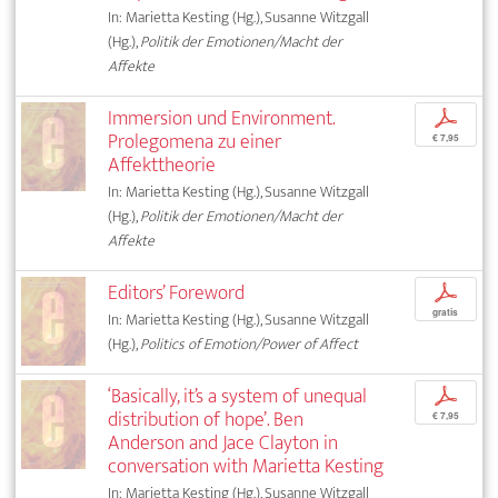
In: Marietta Kesting (Hg.), Susanne Witzgall
(Hg.),
Politik der Emotionen/Macht der
Affekte
Immersion und Environment.
p
Prolegomena zu einer
€ 7,95
Affekttheorie
In: Marietta Kesting (Hg.), Susanne Witzgall
(Hg.),
Politik der Emotionen/Macht der
Affekte
Editors’ Foreword
p
gratis
In: Marietta Kesting (Hg.), Susanne Witzgall
(Hg.),
Politics of Emotion/Power of Affect
‘Basically, it’s a system of unequal
p
distribution of hope’. Ben
€ 7,95
Anderson and Jace Clayton in
conversation with Marietta Kesting
In: Marietta Kesting (Hg.), Susanne Witzgall