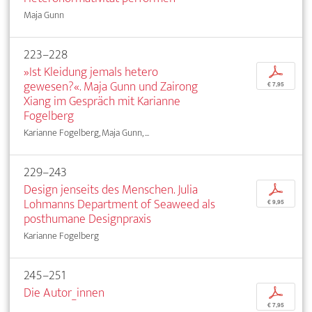
Maja Gunn
223–228
»Ist Kleidung jemals hetero
p
gewesen?«. Maja Gunn und Zairong
€ 7,95
Xiang im Gespräch mit Karianne
Fogelberg
Karianne Fogelberg, Maja Gunn, ...
229–243
Design jenseits des Menschen. Julia
p
Lohmanns Department of Seaweed als
€ 9,95
posthumane Designpraxis
Karianne Fogelberg
245–251
Die Autor_innen
p
€ 7,95