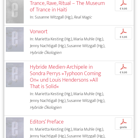
Trance, Rave, Ritual – The Museum
p
of Trance in Haiti
€ 9,95
In: Susanne Witzgall (Hg.),
Real Magic
Vorwort
p
€ 5,95
In: Marietta Kesting (Hg.), Maria Muhle (Hg.),
Jenny Nachtigall (Hg.), Susanne Witzgall (Hg.),
Hybride Ökologien
Hybride Medien-Archipele in
p
Sondra Perrys »Typhoon Coming
€ 9,95
On« und Louis Hendersons »All
That is Solid«
In: Marietta Kesting (Hg.), Maria Muhle (Hg.),
Jenny Nachtigall (Hg.), Susanne Witzgall (Hg.),
Hybride Ökologien
Editors’ Preface
p
gratis
In: Marietta Kesting (Hg.), Maria Muhle (Hg.),
Jenny Nachtigall (Hg.), Susanne Witzgall (Hg.),