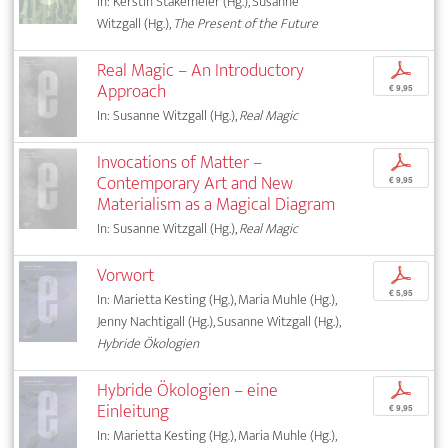
In: Kerstin Stakemeier (Hg.), Susanne
Witzgall (Hg.),
The Present of the Future
Real Magic – An Introductory
p
Approach
€ 9,95
In: Susanne Witzgall (Hg.),
Real Magic
Invocations of Matter –
p
Contemporary Art and New
€ 9,95
Materialism as a Magical Diagram
In: Susanne Witzgall (Hg.),
Real Magic
Vorwort
p
€ 5,95
In: Marietta Kesting (Hg.), Maria Muhle (Hg.),
Jenny Nachtigall (Hg.), Susanne Witzgall (Hg.),
Hybride Ökologien
Hybride Ökologien – eine
p
Einleitung
€ 9,95
In: Marietta Kesting (Hg.), Maria Muhle (Hg.),