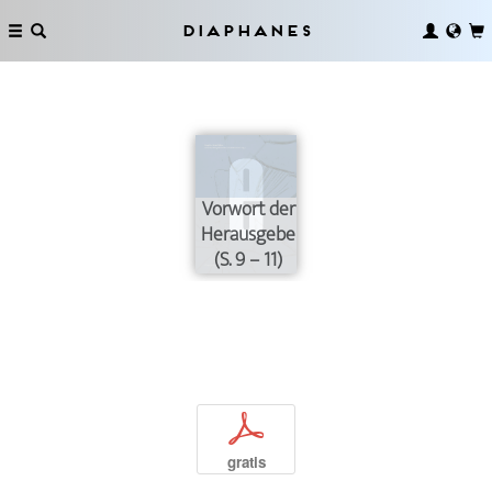
Diaphanes
Vorwort der
Herausgeberinnen
(S. 9 – 11)
p
gratis