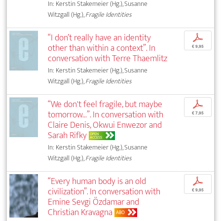
In: Kerstin Stakemeier (Hg.), Susanne
Witzgall (Hg.),
Fragile Identities
“I don’t really have an identity
p
other than within a context”. In
€ 9,95
conversation with Terre Thaemlitz
In: Kerstin Stakemeier (Hg.), Susanne
Witzgall (Hg.),
Fragile Identities
“We don't feel fragile, but maybe
p
tomorrow...”. In conversation with
€ 7,95
Claire Denis, Okwui Enwezor and
Sarah Rifky
OPEN
ACCESS
In: Kerstin Stakemeier (Hg.), Susanne
Witzgall (Hg.),
Fragile Identities
“Every human body is an old
p
civilization”. In conversation with
€ 9,95
Emine Sevgi Özdamar and
Christian Kravagna
ABO