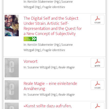
In: Kerstin Stakemeier (Hg.), Susanne
Witzgall (Hg.),
Fragile Identities
The Digital Self and the Subject
p
Under Strain. Artistic Self-
€ 9,95
Representation and the Quest for
a New Concept of Subjectivity
OPEN
ACCESS
In: Kerstin Stakemeier (Hg.), Susanne
Witzgall (Hg.),
Fragile Identities
Vorwort
p
gratis
In: Susanne Witzgall (Hg.),
Reale Magie
Reale Magie – eine einleitende
p
Annäherung
€ 9,95
In: Susanne Witzgall (Hg.),
Reale Magie
»Kunst sollte dazu aufrufen,
p