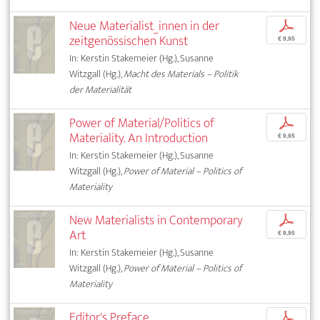
Neue Materialist_innen in der
p
zeitgenössischen Kunst
€ 9,95
In: Kerstin Stakemeier (Hg.), Susanne
Witzgall (Hg.),
Macht des Materials – Politik
der Materialität
Power of Material/Politics of
p
Materiality. An Introduction
€ 9,95
In: Kerstin Stakemeier (Hg.), Susanne
Witzgall (Hg.),
Power of Material – Politics of
Materiality
New Materialists in Contemporary
p
Art
€ 9,95
In: Kerstin Stakemeier (Hg.), Susanne
Witzgall (Hg.),
Power of Material – Politics of
Materiality
Editor's Preface
p