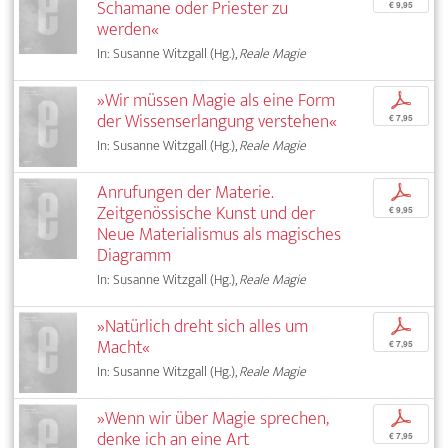
Schamane oder Priester zu
€ 9,95
werden«
In: Susanne Witzgall (Hg.),
Reale Magie
»Wir müssen Magie als eine Form
p
der Wissenserlangung verstehen«
€ 7,95
In: Susanne Witzgall (Hg.),
Reale Magie
Anrufungen der Materie.
p
Zeitgenössische Kunst und der
€ 9,95
Neue Materialismus als magisches
Diagramm
In: Susanne Witzgall (Hg.),
Reale Magie
»Natürlich dreht sich alles um
p
Macht«
€ 7,95
In: Susanne Witzgall (Hg.),
Reale Magie
»Wenn wir über Magie sprechen,
p
denke ich an eine Art
€ 7,95