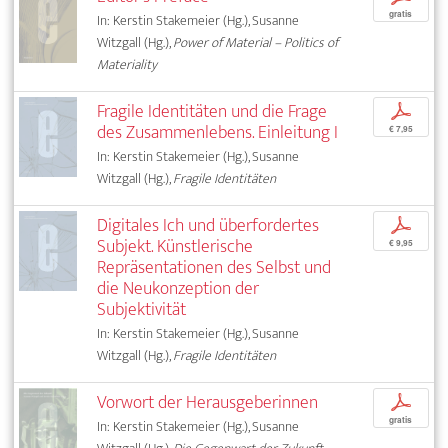
gratis
In: Kerstin Stakemeier (Hg.), Susanne
Witzgall (Hg.),
Power of Material – Politics of
Materiality
Fragile Identitäten und die Frage
p
des Zusammenlebens. Einleitung I
€ 7,95
In: Kerstin Stakemeier (Hg.), Susanne
Witzgall (Hg.),
Fragile Identitäten
Digitales Ich und überfordertes
p
Subjekt. Künstlerische
€ 9,95
Repräsentationen des Selbst und
die Neukonzeption der
Subjektivität
In: Kerstin Stakemeier (Hg.), Susanne
Witzgall (Hg.),
Fragile Identitäten
Vorwort der Herausgeberinnen
p
gratis
In: Kerstin Stakemeier (Hg.), Susanne