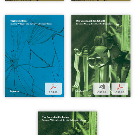
p
b
p
€ 35,00
€ 30,00
€ 30,00