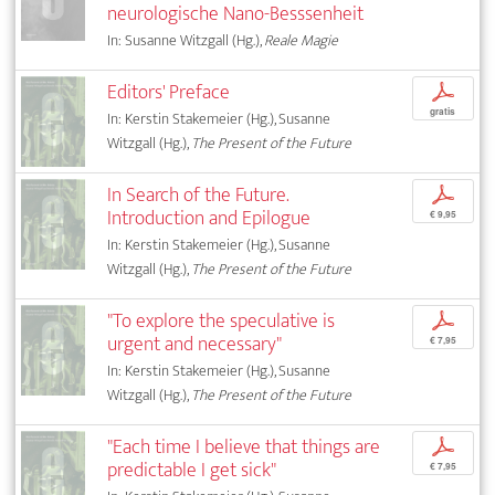
neurologische Nano-Besssenheit
In: Susanne Witzgall (Hg.),
Reale Magie
Editors' Preface
p
gratis
In: Kerstin Stakemeier (Hg.), Susanne
Witzgall (Hg.),
The Present of the Future
In Search of the Future.
p
Introduction and Epilogue
€ 9,95
In: Kerstin Stakemeier (Hg.), Susanne
Witzgall (Hg.),
The Present of the Future
"To explore the speculative is
p
urgent and necessary"
€ 7,95
In: Kerstin Stakemeier (Hg.), Susanne
Witzgall (Hg.),
The Present of the Future
"Each time I believe that things are
p
predictable I get sick"
€ 7,95