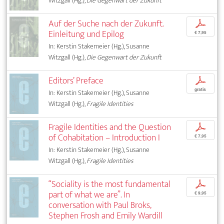
Witzgall (Hg.),
Die Gegenwart der Zukunft
Auf der Suche nach der Zukunft.
p
Einleitung und Epilog
€ 7,95
In: Kerstin Stakemeier (Hg.), Susanne
Witzgall (Hg.),
Die Gegenwart der Zukunft
Editors’ Preface
p
gratis
In: Kerstin Stakemeier (Hg.), Susanne
Witzgall (Hg.),
Fragile Identities
Fragile Identities and the Question
p
of Cohabitation – Introduction I
€ 7,95
In: Kerstin Stakemeier (Hg.), Susanne
Witzgall (Hg.),
Fragile Identities
“Sociality is the most fundamental
p
part of what we are”. In
€ 9,95
conversation with Paul Broks,
Stephen Frosh and Emily Wardill