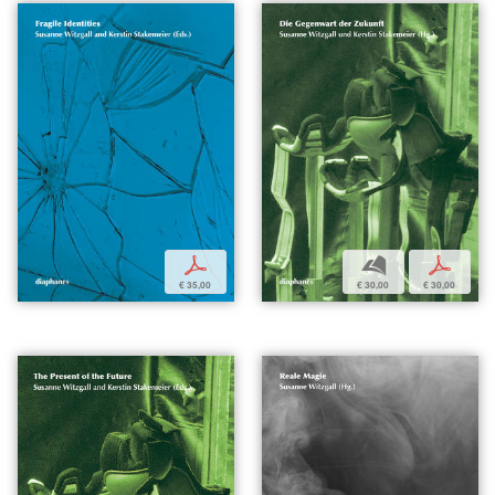
p
b
p
€ 35,00
€ 30,00
€ 30,00