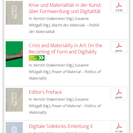
Krise und Materialität in der Kunst:
p
über Formwerdung und Digitalität
€ 9,95
In: Kerstin Stakemeier (Hg.), Susanne
Witzgall (Hg.),
Macht des Materials – Politik
der Materialität
Crisis and Materiality in Art. On the
p
Becoming of Form and Digitality
gratis
OPEN
ACCESS
In: Kerstin Stakemeier (Hg.), Susanne
Witzgall (Hg.),
Power of Material – Politics of
Materiality
Editor's Preface
p
gratis
In: Kerstin Stakemeier (Hg.), Susanne
Witzgall (Hg.),
Power of Material – Politics of
Materiality
Digitale Sidekicks. Einleitung II
p
€ 7,95