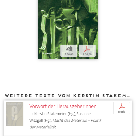
b
p
€ 30,00
€ 30,00
Weitere Texte von Kerstin Stakemeier bei DIAPHANES
Vorwort der Herausgeberinnen
p
gratis
In: Kerstin Stakemeier (Hg.), Susanne
Witzgall (Hg.),
Macht des Materials – Politik
der Materialität