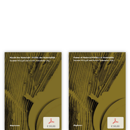
p
p
€ 35,00
€ 30,00