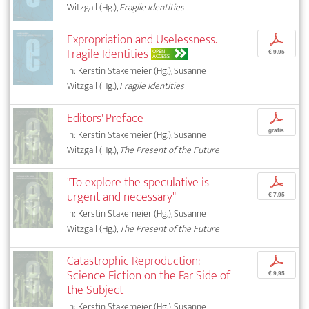
Witzgall (Hg.),
Fragile Identities
Expropriation and Uselessness.
p
Fragile Identities
OPEN
€ 9,95
ACCESS
In: Kerstin Stakemeier (Hg.), Susanne
Witzgall (Hg.),
Fragile Identities
Editors' Preface
p
gratis
In: Kerstin Stakemeier (Hg.), Susanne
Witzgall (Hg.),
The Present of the Future
"To explore the speculative is
p
urgent and necessary"
€ 7,95
In: Kerstin Stakemeier (Hg.), Susanne
Witzgall (Hg.),
The Present of the Future
Catastrophic Reproduction:
p
Science Fiction on the Far Side of
€ 9,95
the Subject
In: Kerstin Stakemeier (Hg.), Susanne