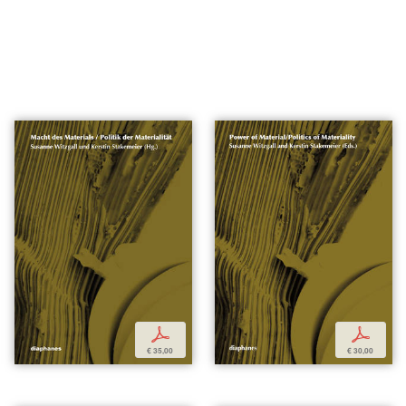
p
p
€ 35,00
€ 30,00