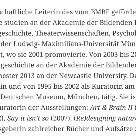
nschaftliche Leiterin des vom BMBF geförd
näre studien an der Akademie der Bildende
geschichte, Theaterwissenschaften, Psycho
 der Ludwig- Maximilians-Universität Mü
rt, wo sie 2001 promovierte. Von 2003 bis 2
stgeschichte an der Akademie der Bilden
ter 2013 an der Newcastle University. D
orin und von 1995 bis 2002 als Kuratorin a
eutschen Museum, München, tätig. Sie is
uratorin der Ausstellungen:
Art & Brain II
2),
Say it isn’t so
(2007), (
Re)designing natu
geberin zahlreicher Bücher und Aufsätze 