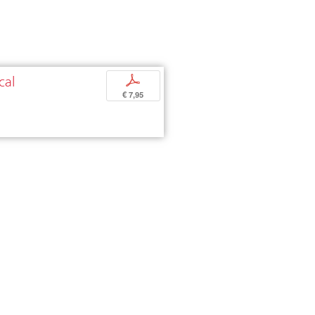
cal
p
€ 7,95