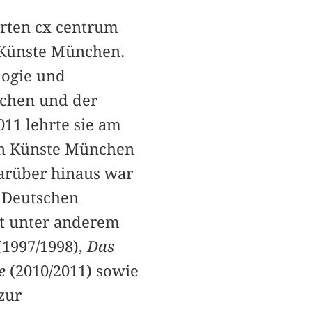
erten cx centrum
n Künste München.
logie und
nchen und der
011 lehrte sie am
den Künste München
arüber hinaus war
m Deutschen
t unter anderem
(1997/1998),
Das
re
(2010/2011) sowie
zur