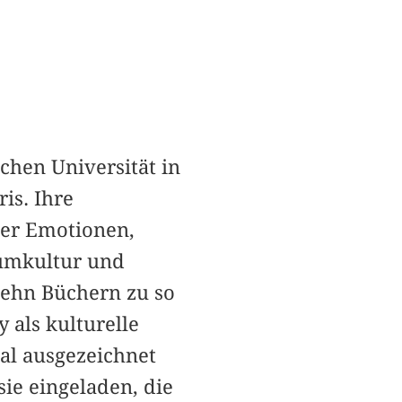
schen Universität in
is. Ihre
der Emotionen,
sumkultur und
zehn Büchern zu so
als kulturelle
nal ausgezeichnet
ie eingeladen, die