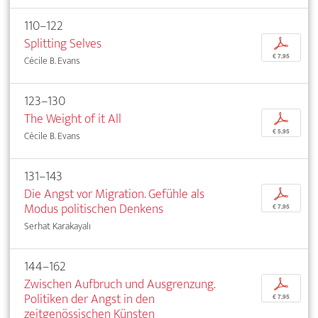
110–122
Splitting Selves
p
€ 7,95
Cécile B. Evans
123–130
The Weight of it All
p
€ 5,95
Cécile B. Evans
131–143
Die Angst vor Migration. Gefühle als
p
Modus politischen Denkens
€ 7,95
Serhat Karakayalı
144–162
Zwischen Aufbruch und Ausgrenzung.
p
Politiken der Angst in den
€ 7,95
zeitgenössischen Künsten