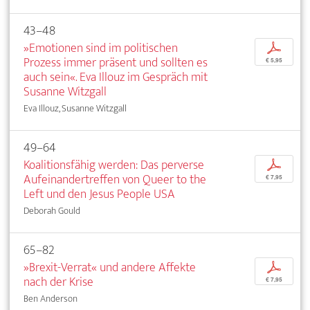
43–48
»Emotionen sind im politischen
p
Prozess immer präsent und sollten es
€ 5,95
auch sein«. Eva Illouz im Gespräch mit
Susanne Witzgall
Eva Illouz, Susanne Witzgall
49–64
Koalitionsfähig werden: Das perverse
p
Aufeinandertreffen von Queer to the
€ 7,95
Left und den Jesus People USA
Deborah Gould
65–82
»Brexit-Verrat« und andere Affekte
p
nach der Krise
€ 7,95
Ben Anderson