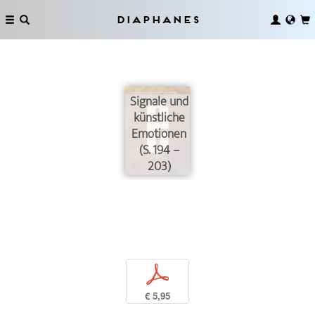
Diaphanes
Signale und
künstliche
Emotionen
(S. 194 –
203)
p
€ 5,95