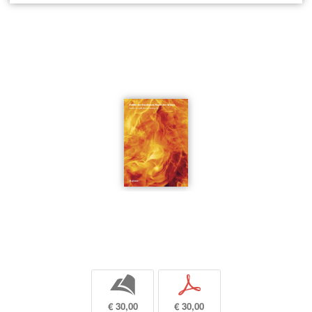
b
p
€ 30,00
€ 30,00