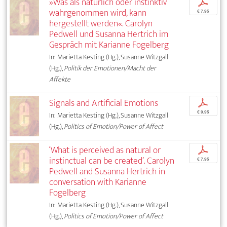
»Was als natürlich oder instinktiv
p
wahrgenommen wird, kann
€ 7,95
hergestellt werden«. Carolyn
Pedwell und Susanna Hertrich im
Gespräch mit Karianne Fogelberg
In: Marietta Kesting (Hg.), Susanne Witzgall
(Hg.),
Politik der Emotionen/Macht der
Affekte
Signals and Artificial Emotions
p
€ 9,95
In: Marietta Kesting (Hg.), Susanne Witzgall
(Hg.),
Politics of Emotion/Power of Affect
‘What is perceived as natural or
p
instinctual can be created’. Carolyn
€ 7,95
Pedwell and Susanna Hertrich in
conversation with Karianne
Fogelberg
In: Marietta Kesting (Hg.), Susanne Witzgall
(Hg.),
Politics of Emotion/Power of Affect