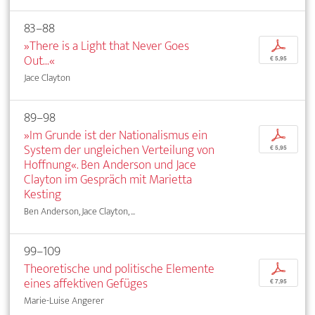
83–88
»There is a Light that Never Goes
p
Out...«
€ 5,95
Jace Clayton
89–98
»Im Grunde ist der Nationalismus ein
p
System der ungleichen Verteilung von
€ 5,95
Hoffnung«. Ben Anderson und Jace
Clayton im Gespräch mit Marietta
Kesting
Ben Anderson, Jace Clayton, ...
99–109
Theoretische und politische Elemente
p
eines affektiven Gefüges
€ 7,95
Marie-Luise Angerer