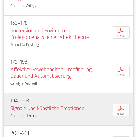
Susanne Witzgall
163–178
Immersion und Environment.
p
Prolegomena zu einer Affekttheorie
€ 7,95
Marietta Kesting
179–193
Affektive Gewohnheiten: Empfindung,
p
Dauer und Automatisierung
€ 7,95
Carolyn Pedwell
194–203
Signale und künstliche Emotionen
p
€ 5,95
Susanna Hertrich
204–214