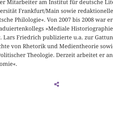
her Mitarbeiter am Institut für deutsche Li
rsität Frankfurt/Main sowie redaktionelle
utsche Philologie«. Von 2007 bis 2008 war e
aduiertenkollegs »Mediale Historiographi
 Lars Friedrich publizierte u.a. zur Gattu
chte von Rhetorik und Medientheorie sowi
olitischer Theologie. Derzeit arbeitet er a
nomie«.