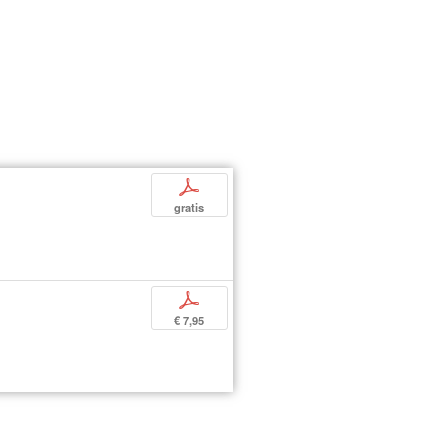
p
gratis
p
€ 7,95