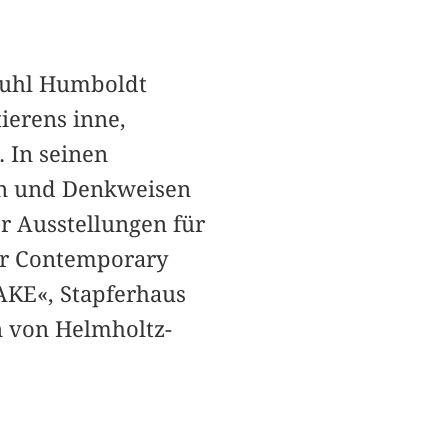
stuhl Humboldt
ierens inne,
 In seinen
ien und Denkweisen
er Ausstellungen für
for Contemporary
AKE«, Stapferhaus
n von Helmholtz-