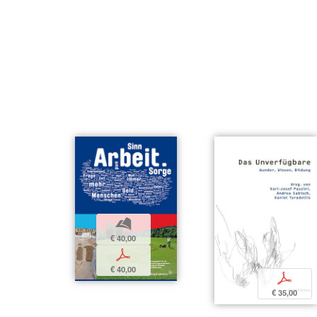
b
€ 40,00
p
€ 40,00
p
€ 35,00