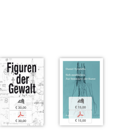
b
b
€ 15,00
€ 30,00
p
p
€ 15,00
€ 30,00