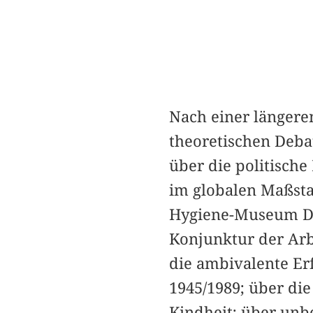
Nach einer längeren
theoretischen Deba
über die politisch
im globalen Maßsta
Hygiene-Museum Dre
Konjunktur der Arb
die ambivalente Erf
1945/1989; über die
Kindheit; über unb