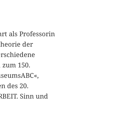
rt als Professorin
heorie der
erschiedene
d zum 150.
MuseumsABC«,
n des 20.
RBEIT. Sinn und