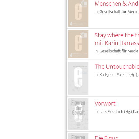
Menschen & Ander
In: Gesellschaft für Medie
Stay where the t
mit Karin Harrass
In: Gesellschaft für Medie
The Untouchable
In: Karl-Josef Pazzini (Hg.)
Vorwort
In: Lars Friedrich (Hg.), Ka
Die Figur