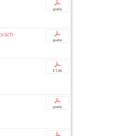
p
gratis
spräch
p
gratis
p
€ 7,95
p
gratis
p