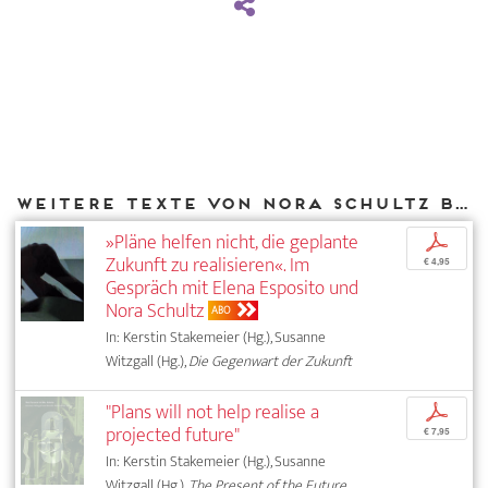
Weitere Texte von Nora Schultz bei DIAPHANES
»Pläne helfen nicht, die geplante
p
Zukunft zu realisieren«. Im
€ 4,95
Gespräch mit Elena Esposito und
Nora Schultz
ABO
In: Kerstin Stakemeier (Hg.), Susanne
Witzgall (Hg.),
Die Gegenwart der Zukunft
"Plans will not help realise a
p
projected future"
€ 7,95
In: Kerstin Stakemeier (Hg.), Susanne
Witzgall (Hg.),
The Present of the Future