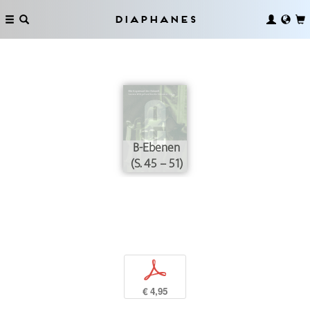
Diaphanes
B-Ebenen
(S. 45 – 51)
p
€ 4,95