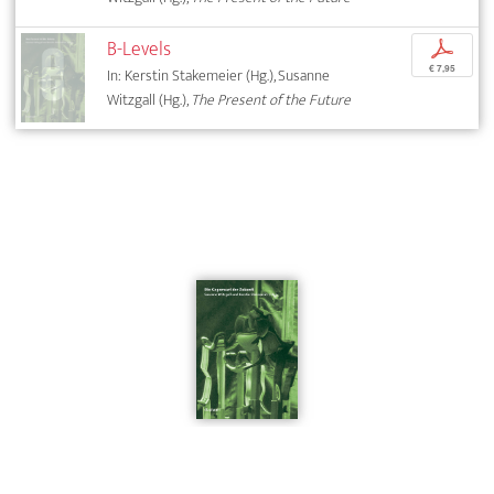
B-Levels
p
€ 7,95
In: Kerstin Stakemeier (Hg.), Susanne
Witzgall (Hg.),
The Present of the Future