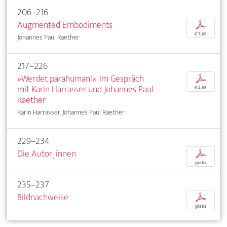
206–216
Augmented Embodiments
p
€ 7,95
Johannes Paul Raether
217–226
»Werdet parahuman!«. Im Gespräch
p
mit Karin Harrasser und Johannes Paul
€ 4,95
Raether
Karin Harrasser, Johannes Paul Raether
229–234
Die Autor_innen
p
gratis
235–237
Bildnachweise
p
gratis