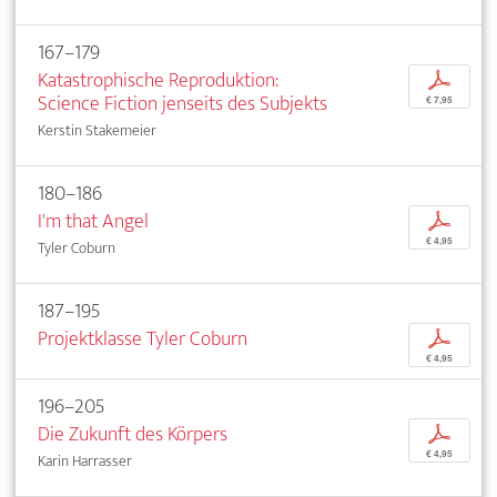
167–179
Katastrophische Reproduktion:
p
Science Fiction jenseits des Subjekts
€ 7,95
Kerstin Stakemeier
180–186
I'm that Angel
p
€ 4,95
Tyler Coburn
187–195
Projektklasse Tyler Coburn
p
€ 4,95
196–205
Die Zukunft des Körpers
p
€ 4,95
Karin Harrasser