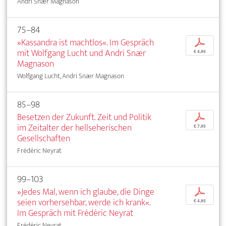
Andri Snær Magnason
75–84
»Kassandra ist machtlos«. Im Gespräch
p
mit Wolfgang Lucht und Andri Snær
€ 4,95
Magnason
Wolfgang Lucht, Andri Snær Magnason
85–98
Besetzen der Zukunft. Zeit und Politik
p
im Zeitalter der hellseherischen
€ 7,95
Gesellschaften
Frédéric Neyrat
99–103
»Jedes Mal, wenn ich glaube, die Dinge
p
seien vorhersehbar, werde ich krank«.
€ 4,95
Im Gespräch mit Frédéric Neyrat
Frédéric Neyrat