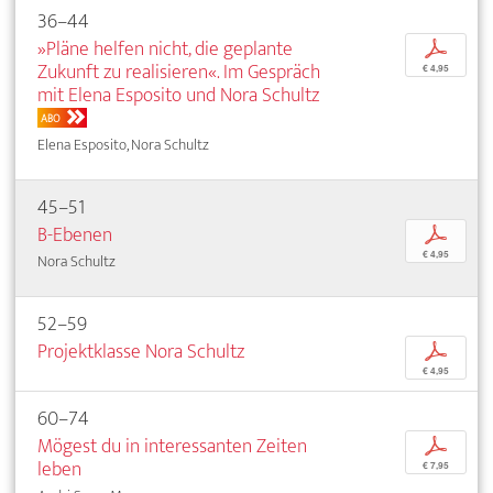
36–44
»Pläne helfen nicht, die geplante
p
Zukunft zu realisieren«. Im Gespräch
€ 4,95
mit Elena Esposito und Nora Schultz
ABO
Elena Esposito, Nora Schultz
45–51
B-Ebenen
p
€ 4,95
Nora Schultz
52–59
Projektklasse Nora Schultz
p
€ 4,95
60–74
Mögest du in interessanten Zeiten
p
leben
€ 7,95