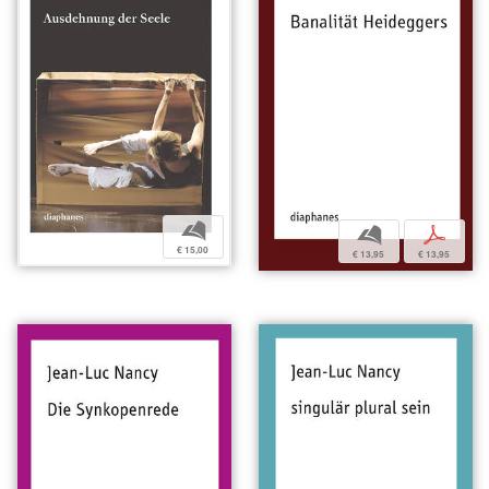
b
b
p
€ 15,00
€ 13,95
€ 13,95