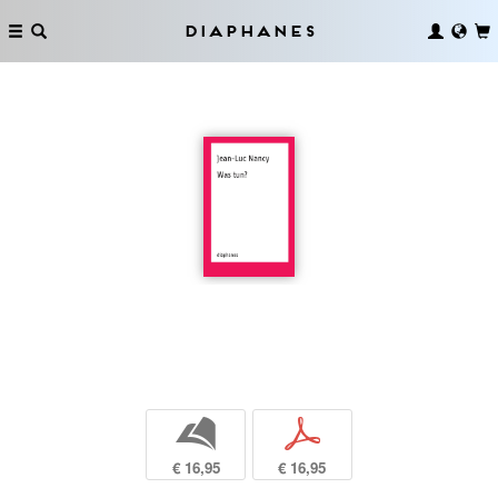
Diaphanes
b
p
€ 16,95
€ 16,95