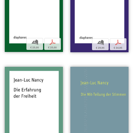
b
p
b
p
€ 25,00
€ 25,00
€ 29,95
€ 34,95