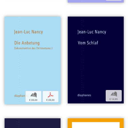
b
b
p
€ 14,95
€ 28,00
€ 28,00