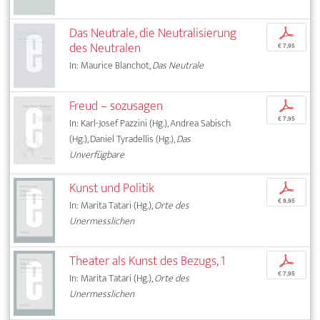
Das Neutrale, die Neutralisierung
p
des Neutralen
€ 7,95
In: Maurice Blanchot,
Das Neutrale
Freud – sozusagen
p
€ 7,95
In: Karl-Josef Pazzini (Hg.), Andrea Sabisch
(Hg.), Daniel Tyradellis (Hg.),
Das
Unverfügbare
Kunst und Politik
p
€ 9,95
In: Marita Tatari (Hg.),
Orte des
Unermesslichen
Theater als Kunst des Bezugs, 1
p
€ 7,95
In: Marita Tatari (Hg.),
Orte des
Unermesslichen