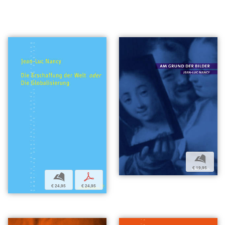
b
€ 19,95
b
p
€ 24,95
€ 24,95