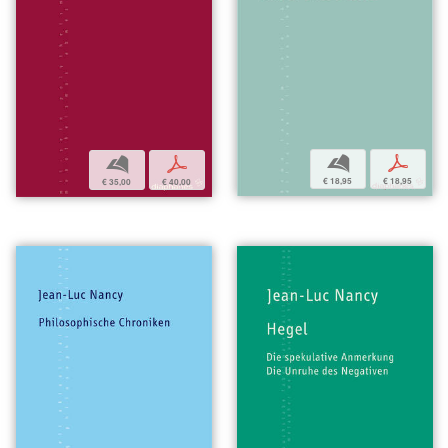
b
p
b
p
€ 18,95
€ 18,95
€ 35,00
€ 40,00