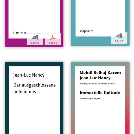
b
b
p
€ 24,95
€ 29,95
€ 29,95