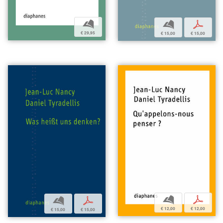
b
b
p
€ 29,95
€ 15,00
€ 15,00
b
p
b
p
€ 12,00
€ 12,00
€ 15,00
€ 15,00