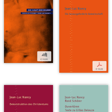
b
€ 19,95
p
€ 10,00