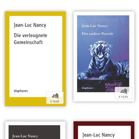
b
b
€ 15,00
€ 19,95