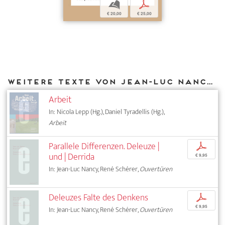
b
p
€ 20,00
€ 25,00
Weitere Texte von Jean-Luc Nancy bei DIAPHANES
Arbeit
In: Nicola Lepp (Hg.), Daniel Tyradellis (Hg.),
Arbeit
Parallele Differenzen. Deleuze |
p
und | Derrida
€ 9,95
In: Jean-Luc Nancy, René Schérer,
Ouvertüren
Deleuzes Falte des Denkens
p
€ 9,95
In: Jean-Luc Nancy, René Schérer,
Ouvertüren