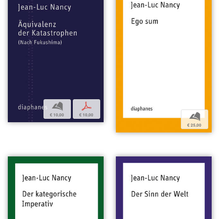
b
p
b
€ 10,00
€ 10,00
€ 25,00