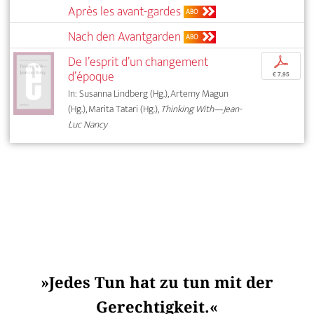
Après les avant-gardes
ABO
Nach den Avantgarden
ABO
De l’esprit d’un changement
p
d’époque
€ 7,95
In: Susanna Lindberg (Hg.), Artemy Magun
(Hg.), Marita Tatari (Hg.),
Thinking With—Jean-
Luc Nancy
»Jedes Tun hat zu tun mit der
Gerechtigkeit.«